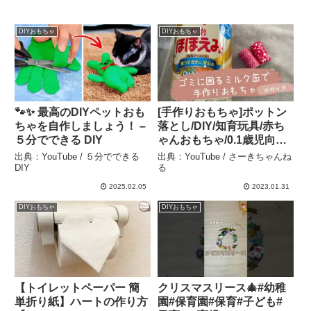
DIYおもちゃ
DIYおもちゃ
🐾✨ 最高のDIYペットおも
[手作りおもちゃ]ポットン
ちゃを自作しましょう！ –
落とし/DIY/知育玩具/赤ち
５分でできる DIY
ゃんおもちゃ/0.1歳児向
け/10分以内で作れちゃう
出典：YouTube / ５分でできる
出典：YouTube / さーきちゃんね
簡単おもちゃ – さーきちゃ
DIY
る
んねる
2025.02.05
2023.01.31
DIYおもちゃ
DIYおもちゃ
【トイレットペーパー 簡
クリスマスリース🎄#幼稚
単折り紙】ハートの作り方
園#保育園#保育#子ども#