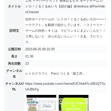
工作 ペーパークラフト 簡単おもちゃ ボードゲーム レ
タイトル
トロ！ぐるぐるめいろ【紹介編】@retokura @PenVide
oChannel
自作ボードゲームの「レトロ！ぐるぐるめいろのペーパ
ークラフト」を動画で紹介しています。＜ストーリー・
説明文
ゲームの目的＞キミは、ラビリンスにまよいこんだ！！
３周しないと、出られないらしい！！さあ、ラビリン
ス...
公開日時
2023-06-25 00:10:20
長さ
01:38
再生回数
23
チャンネル
レトロクラフト Penとつくる「紙工作」
名
チャンネルU
https://www.youtube.com/channel/UCHubiFk-d361QTSv
RL
UrUBkPg