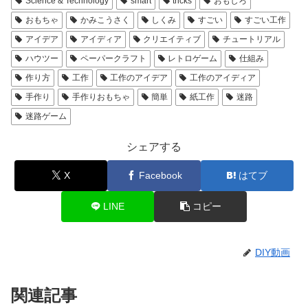
Science & Technology
smart
tricks
おもしろ
おもちゃ
かみこうさく
しくみ
すごい
すごい工作
アイデア
アイディア
クリエイティブ
チュートリアル
ハウツー
ペーパークラフト
レトロゲーム
仕組み
作り方
工作
工作のアイデア
工作のアイディア
手作り
手作りおもちゃ
簡単
紙工作
迷路
迷路ゲーム
シェアする
X
Facebook
はてブ
LINE
コピー
DIY動画
関連記事