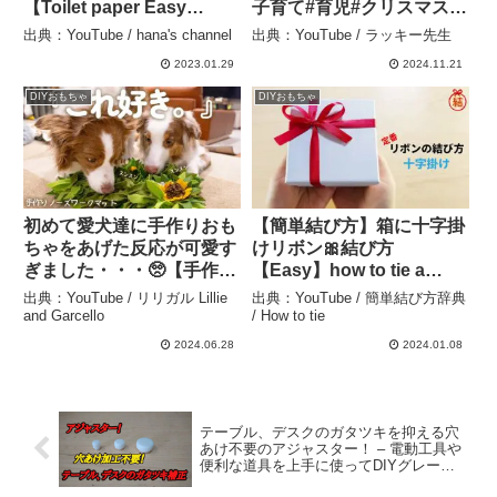
【Toilet paper Easy
子育て#育児#クリスマス#
Origami】How to make
製作#玩具#手作り#簡単#
出典：YouTube / hana's channel
出典：YouTube / ラッキー先生
heart 卫生纸 화장지 하
リース#お菓子#チョコ#ラ
2023.01.29
2024.11.21
트 折纸 爱心 情人节
ッピング – ラッキー先生
バレンタイン – hana’s
DIYおもちゃ
DIYおもちゃ
channel
初めて愛犬達に手作りおも
【簡単結び方】箱に十字掛
ちゃをあげた反応が可愛す
けリボン🎀結び方
ぎました・・・🥺【手作り
【Easy】how to tie a
ノーズワークマット】 – リ
ribbon gift wrapping 리
出典：YouTube / リリガル Lillie
出典：YouTube / 簡単結び方辞典
リガル Lillie and Garcello
본을묶는방법 りぼん 织
and Garcello
/ How to tie
带 蝶結び ラッピング
2024.06.28
2024.01.08
Valentine DIY – 簡単結
び方辞典 / How to tie
テーブル、デスクのガタツキを抑える穴
あけ不要のアジャスター！ – 電動工具や
便利な道具を上手に使ってDIYグレード
アップ村上英敏の家具作り教室