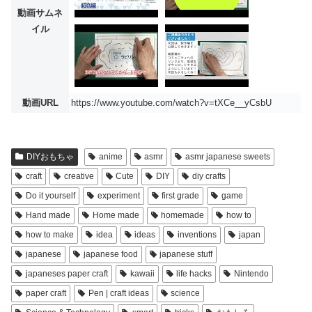
動画サムネ
イル
動画URL
https://www.youtube.com/watch?v=tXCe__yCsbU
DIYおもちゃ
anime
asmr
asmr japanese sweets
craft
creative
Cute
DIY
diy crafts
Do it yourself
experiment
first grade
game
Hand made
Home made
homemade
how to
how to make
idea
ideas
inventions
japan
japanese
japanese food
japanese stuff
japaneses paper craft
kawaii
life hacks
Nintendo
paper craft
Pen | craft ideas
science