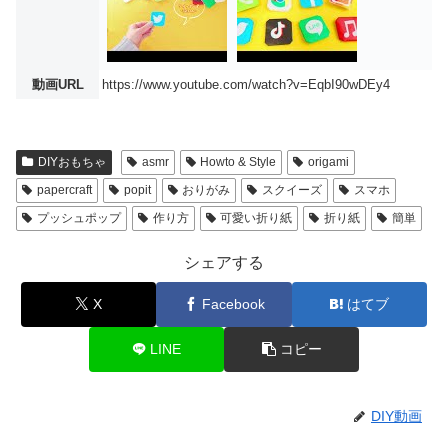
動画URL
https://www.youtube.com/watch?v=EqbI90wDEy4
DIYおもちゃ
asmr
Howto & Style
origami
papercraft
popit
おりがみ
スクイーズ
スマホ
プッシュポップ
作り方
可愛い折り紙
折り紙
簡単
シェアする
X
Facebook
はてブ
LINE
コピー
DIY動画