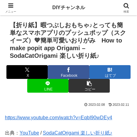
DIYチャンネル
メニュー
検索
【折り紙】暇つぶしおもちゃ♪とっても簡
単なスマホアプリのプッシュポップ（スク
イーズ）💙簡単可愛いおりがみ How to
make popit app Origami –
SodaCatOrigami 楽しい折り紙♪
X
Facebook
はてブ
LINE
コピー
2023.02.08
2023.02.11
https://www.youtube.com/watch?v=EqbI90wDEy4
出典：
YouTube
/
SodaCatOrigami 楽しい折り紙♪