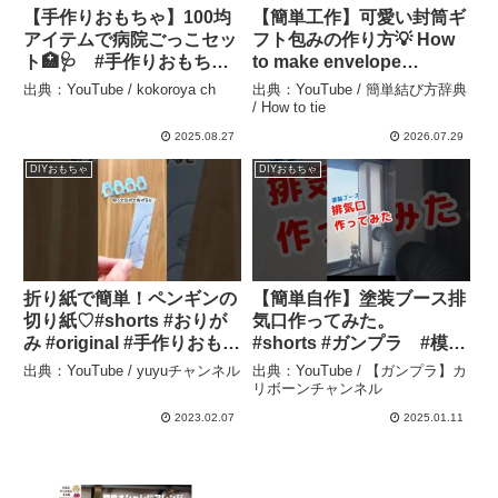
【手作りおもちゃ】100均
【簡単工作】可愛い封筒ギ
アイテムで病院ごっこセッ
フト包みの作り方💡 How
ト🏥🩺 #手作りおもち
to make envelope
ゃ #おうち遊び #保育 –
wrapping✨お店みたいな
出典：YouTube / kokoroya ch
出典：YouTube / 簡単結び方辞典
kokoroya ch
高見えプチギフト箱♡お菓
/ How to tie
子袋・手作り・DIY・保存
2025.08.27
2026.07.29
版 | craft ラッピング – 簡単
DIYおもちゃ
DIYおもちゃ
結び方辞典 / How to tie
折り紙で簡単！ペンギンの
【簡単自作】塗装ブース排
切り紙♡#shorts #おりが
気口作ってみた。
み #original #手作りおもち
#shorts #ガンプラ #模
ゃ #おうちあそび #モンテ
活 #塗装 – 【ガンプラ】
出典：YouTube / yuyuチャンネル
出典：YouTube / 【ガンプラ】カ
ッソーリ #切り紙 #知育 #
カリボーンチャンネル
リボーンチャンネル
ペーパークラフト #壁面飾
2023.02.07
2025.01.11
り – yuyuチャンネル