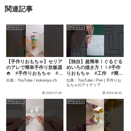
関連記事
DIYおもちゃ
DIYおもちゃ
【手作りおもちゃ】セリア
【独自】超簡単！ぐるぐる
のアレで簡単手作り炊飯器
めいろの描き方！！#手作
🍚 #手作りおもちゃ #保
りおもちゃ #工作 #簡
育 – kokoroya ch
単 #仕掛け #仕組み #
出典：YouTube / kokoroya ch
出典：YouTube / Pen | 手作りお
知育玩具 – Pen | 手作りお
もちゃのアイディア
もちゃのアイディア
2025.07.09
2024.06.02
DIYおもちゃ
DIYおもちゃ