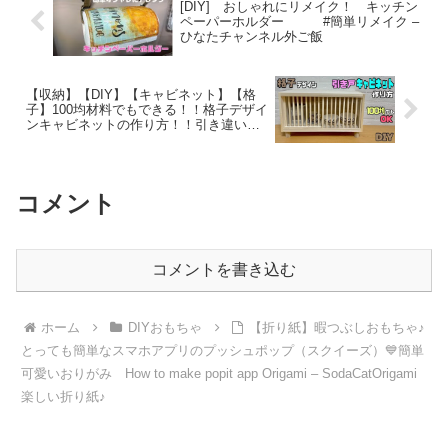
[DIY] おしゃれにリメイク！ キッチン
ペーパーホルダー #簡単リメイク –
ひなたチャンネル外ご飯
【収納】【DIY】【キャビネット】【格
子】100均材料でもできる！！格子デザイ
ンキャビネットの作り方！！引き違い戸
のポイントあり！！京風、和風で中の物
を見せるオシャレ！！ガラス風引き
戸！！職人技です – 寿ことぶきチャンネ
ルDIY
コメント
コメントを書き込む
ホーム
DIYおもちゃ
【折り紙】暇つぶしおもちゃ♪
とっても簡単なスマホアプリのプッシュポップ（スクイーズ）💙簡単
可愛いおりがみ How to make popit app Origami – SodaCatOrigami
楽しい折り紙♪