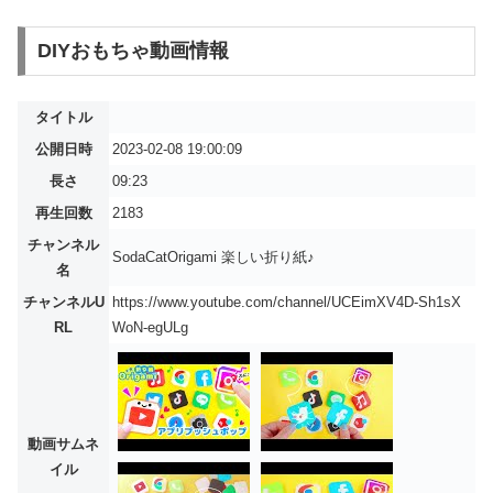
DIYおもちゃ動画情報
タイトル
公開日時
2023-02-08 19:00:09
長さ
09:23
再生回数
2183
チャンネル
SodaCatOrigami 楽しい折り紙♪
名
チャンネルU
https://www.youtube.com/channel/UCEimXV4D-Sh1sX
RL
WoN-egULg
動画サムネ
イル