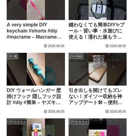
インテリア – 簡単結び方
辞典 / How to tie
A very simple DIY
縫わなくても簡単DIY✨プ
keychain #shorts #diy
ール・習い事・水遊びに
#macrame – Macrame
使える！濡れた服もラク
Ideas & DIY
ラク収納🤍⁡#ライフハック
2026.08.06
2026.08.05
– キレイ暮らし
DIY棚
DIY収納
DIY ウォールハンガー 壁
引き出しを開けてもズレ
掛けフック 隠しフック設
ない！ダイソー収納を神
計 #diy #簡単 – ヤズキチ
アップデート🛠️ – 便利グ
ャンネル
ッズ
2026.08.05
2026.08.05
DIYおもちゃ
DIYおもちゃ