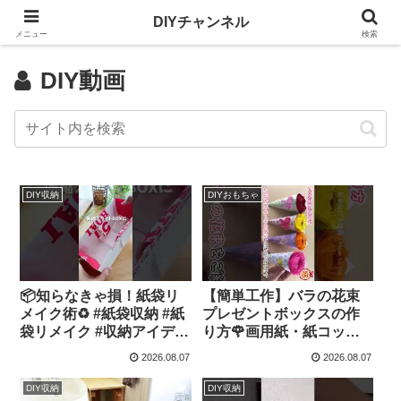
DIYチャンネル
メニュー
検索
DIY動画
DIY収納
DIYおもちゃ
📦知らなきゃ損！紙袋リ
【簡単工作】バラの花束
メイク術♻️ #紙袋収納 #紙
プレゼントボックスの作
袋リメイク #収納アイデア
り方🌹画用紙・紙コッ
#冷蔵庫収納 #野菜室収納
プ・折り紙で高見え100均
2026.08.07
2026.08.07
– Nihongo_Tips
DIY✨言葉なしで丁寧！子
供からシニアのレクリエ
DIY収納
DIY収納