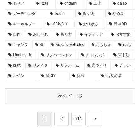
セリア
収納
origami
工作
daiso
ガーデニング
Seria
折り紙
初心者
キーホルダー
100均DIY
おりがみ
簡単DIY
自作
おしゃれ
折り方
インテリア
おすすめ
キャンプ
棚
Autos & Vehicles
おもちゃ
easy
Handmade
リノベーション
チャレンジ
車中泊
craft
リメイク
リフォーム
庭づくり
楽しい
レジン
庭DIY
折纸
diy初心者
次のページ
次
1
2
515
へ