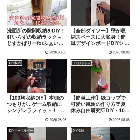
ーション／How to make a
rose – 簡単結び方辞典 /
How to tie
洗面所の隙間収納をDIY！
【全部ダイソー】壁が収
釘いらずの収納ラック –
納スペースに大変身！簡
じすかばりーforふぁいん
単デザインボードDIY✨ –
だー
便利グッズ
2026.08.06
2026.08.06
DIY収納
DIYおもちゃ
【100均収納DIY】本棚の
【簡単工作】紙コップで
つもりが…ゲーム収納に
可愛い風鈴の作り方🎐夏
シンデレラフィット！ –
休み自由研究♡DIY・100
便利グッズ
均リメイク✨飾って涼しい
2026.08.06
2026.08.06
手作り風鈴｜折り紙工作
How to make a wind
DIYキーホルダー
DIY収納
chime ふうりん 涼を呼ぶ