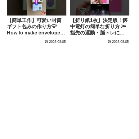
【簡単工作】可愛い封筒
【折り紙1枚】決定版！懐
ギフト包みの作り方💡
中電灯の簡単な折り方 🔦
How to make envelope
指先の運動・脳トレに
wrapping✨お店みたいな
How to make paper
2026.08.05
2026.08.05
高見えプチギフト箱♡お
flashlight | Easy Origami |
菓子袋・手作り・DIY・保
摺紙 | 종이접기 ライト –
存版 | craft ラッピング –
Yuri channel
簡単結び方辞典 / How to
tie