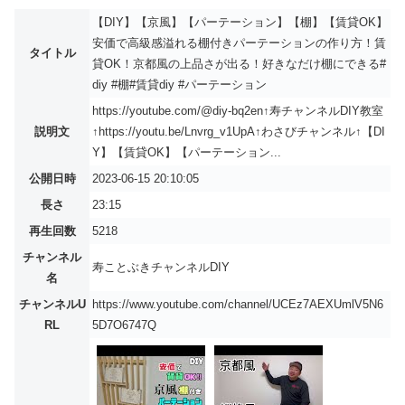
【DIY】【京風】【パーテーション】【棚】【賃貸OK】
安価で高級感溢れる棚付きパーテーションの作り方！賃
タイトル
貸OK！京都風の上品さが出る！好きなだけ棚にできる#
diy #棚#賃貸diy #パーテーション
https://youtube.com/@diy-bq2en↑寿チャンネルDIY教室
説明文
↑https://youtu.be/Lnvrg_v1UpA↑わさびチャンネル↑【DI
Y】【賃貸OK】【パーテーション...
公開日時
2023-06-15 20:10:05
長さ
23:15
再生回数
5218
チャンネル
寿ことぶきチャンネルDIY
名
チャンネルU
https://www.youtube.com/channel/UCEz7AEXUmlV5N6
RL
5D7O6747Q