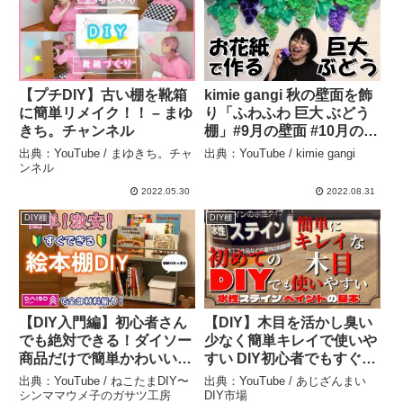
【プチDIY】古い棚を靴箱
kimie gangi 秋の壁面を飾
に簡単リメイク！！ – まゆ
り「ふわふわ 巨大 ぶどう
きち。チャンネル
棚」#9月の壁面 #10月の壁
面 #ブドウ #葡萄 #お花紙
出典：YouTube / まゆきち。チャ
出典：YouTube / kimie gangi
#簡単 #幼稚園 #保育所 #高
ンネル
齢者 #diy – kimie gangi
2022.05.30
2022.08.31
DIY棚
DIY棚
【DIY入門編】初心者さん
【DIY】木目を活かし臭い
でも絶対できる！ダイソー
少なく簡単キレイで使いや
商品だけで簡単かわいい絵
すい DIY初心者でもすぐで
本棚！ – ねこたまDIY〜シ
きる『水性ステイン』ペイ
出典：YouTube / ねこたまDIY〜
出典：YouTube / あじざんまい
ンママウメ子のガサツ工房
ントの基本編 – あじざんま
シンママウメ子のガサツ工房
DIY市場