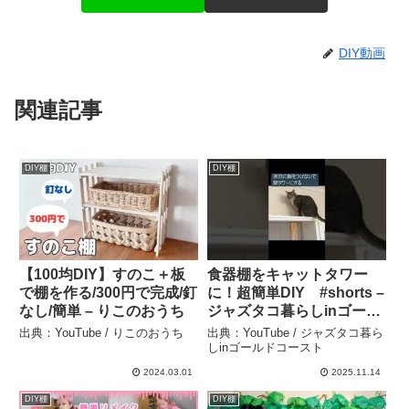
DIY動画
関連記事
DIY棚
DIY棚
【100均DIY】すのこ＋板
食器棚をキャットタワー
で棚を作る/300円で完成/釘
に！超簡単DIY #shorts –
なし/簡単 – りこのおうち
ジャズタコ暮らしinゴール
ドコースト
出典：YouTube / りこのおうち
出典：YouTube / ジャズタコ暮ら
しinゴールドコースト
2024.03.01
2025.11.14
DIY棚
DIY棚