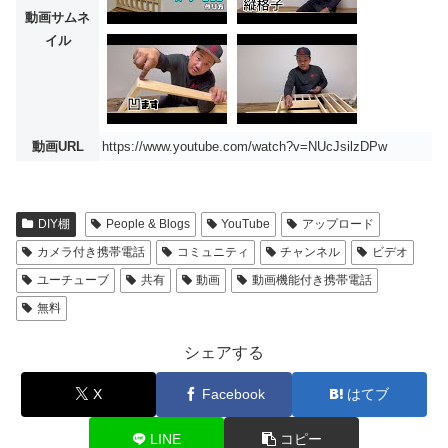
動画サムネ
イル
動画URL
https://www.youtube.com/watch?v=NUcJsilzDPw
DIY棚
People & Blogs
YouTube
アップロード
カメラ付き携帯電話
コミュニティ
チャンネル
ビデオ
ユーチューブ
共有
動画
動画機能付き携帯電話
無料
シェアする
X
Facebook
はてブ
LINE
コピー