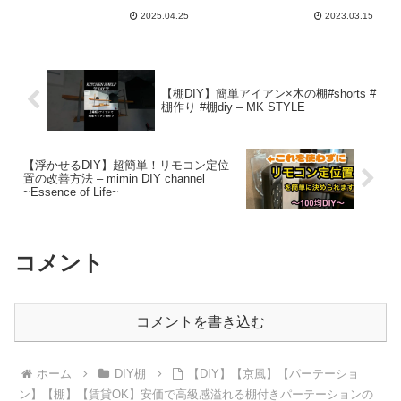
いDIY市場
2025.04.25
2023.03.15
【棚DIY】簡単アイアン×木の棚#shorts #
棚作り #棚diy – MK STYLE
【浮かせるDIY】超簡単！リモコン定位
置の改善方法 – mimin DIY channel
~Essence of Life~
コメント
コメントを書き込む
ホーム
DIY棚
【DIY】【京風】【パーテーショ
ン】【棚】【賃貸OK】安価で高級感溢れる棚付きパーテーションの