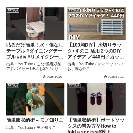
DIY収納
DIY収納
貼るだけ簡単！水・傷なし
【100均DIY】水切りラッ
テーブル #ダイニングテー
ク+すのこ 活用 2つのDIY
ブル #diy #リメイクシート
アイデア ／440円／カット
– こな⌇整理収納アドバイ
なし簡単！／ 棚 ／キッチ
出典：YouTube / こな⌇整理収納
出典：YouTube / ディーワイワイ
ザー1級のお家づくり
ン、衣類収納／ 100円均一
アドバイザー1級のお家づくり
お手軽なDIY
– ディーワイワイ お手軽な
2025.10.09
2025.10.11
DIY
DIY収納
DIY収納
簡単服収納術 – モノ知りこ
【簡単収納術】ボートソッ
クスの畳み方💡How to
出典：YouTube / モノ知りこ
fold a socks✨#靴下