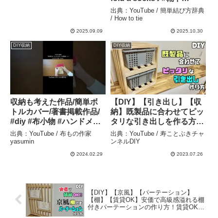
#lifehacks#畳み方#たたみ
出典：YouTube / 簡単結び方辞典
かた#簡単#How#fold#収納
/ How to tie
方法#접는방법#折疊 – 簡単
2025.09.09
2025.10.30
結び方辞典 / How to tie
DIY収納
DIY収納
収納も考えた作品/簡単ボ
【DIY】【引き出し】【収
トルカバー/著書掲載作品/
納】既製品に合わせてピッ
#diy #布小物 #ハンドメイ
タリな引き出しを作る方
ド #sewing #小物 – 布もの
法！自分好みの引き出しが
出典：YouTube / 布もの作家
出典：YouTube / 寿ことぶきチャ
作家yasumin
できる！カゴが家具に変
yasumin
ンネルDIY
身！1種類の木だけで作
2024.02.29
2023.07.26
る、均等割のポイントもあ
り！！#diy #収納 #引き出
し – 寿ことぶきチャンネル
DIY
【DIY】【京風】【パーテーション】
【棚】【賃貸OK】安価で高級感溢れる棚
付きパーテーションの作り方！賃貸OK！
京都風の上品さが出る！好きなだけ棚に