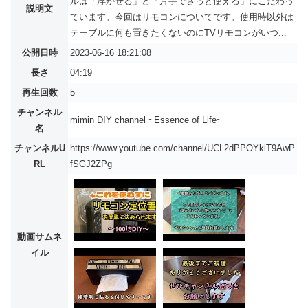
ルは「浮かせる」と「片手でさっと使える」にこだわっ
説明文
ています。今回はリモコンについてです。使用時以外は
テーブルに何も置きたくないのにTVリモコンがいつ...
公開日時
2023-06-16 18:21:08
長さ
04:19
再生回数
5
チャンネル
mimin DIY channel ~Essence of Life~
名
チャンネルU
https://www.youtube.com/channel/UCL2dPPOYkiT9AwP
RL
fSGJ2ZPg
動画サムネ
イル