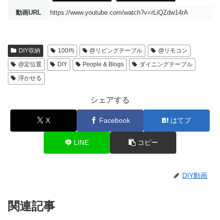
動画URL
https://www.youtube.com/watch?v=rLiQZdw14rA
DIY収納
100均
@リビングテーブル
@リモコン
@定位置
DIY
People & Blogs
ダイニングテーブル
浮かせる
シェアする
X
Facebook
はてブ
LINE
コピー
DIY動画
関連記事