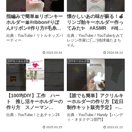
指編みで簡単🎀リボンキー
懐かしいあの味が蘇る！🍎
ホルダー🎀#ribbon#りぼ
リンゴ飴キーホルダー作っ
ん#リボン#作り方#毛糸#
てみた✨ #ASMR #레진
指編み#手編み#shorts#キ
공예 #레진아트#shotrs –
出典：YouTube / リトルキッズパ
出典：YouTube / YouTubeをみて
ーホルダー – リトルキッズ
YouTubeをみてレジン作
ーティー
レジン作家に(‾◡◝)地球儀たまち
ゃん
パーティー
家に(‾◡◝)地球儀たまちゃん
2024.03.04
2024.08.14
DIYキーホルダー
DIYキーホルダー
【100均DIY】工作 ハー
【誰でも簡単】アクリルキ
ト 推し活キーホルダーの
ーホルダーの作り方【近日
作り方 スノーマン
制作キット販売予定】 –
SnowMan 可愛い工作100
Handy【ハンディ・オタク
出典：YouTube / とあチャン24
出典：YouTube / Handy【ハンデ
均素材で簡単ハンドメイ
デコ部門】
ィ・オタクデコ部門】
ド 自由研究 自由工作
2025.03.25
2023.01.12
おうち時間 #shorts – とあ