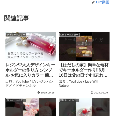
DIY動画
関連記事
DIYキーホルダー
DIYキーホルダー
レジン♡大人デザインキー
【はだしの家】簡単な端材
ホルダーの作り方 シンプ
でキーホルダー作り‼︎6月
ル お気に入りカラー 簡単
16日は父の日です‼︎忘れが
resin diy – UVレジンハン
ちな父の日ですがwこれを
出典：YouTube / UVレジンハン
出典：YouTube / Live With
ドメイドチャンネル
機に作ったみませんか
ドメイドチャンネル
Nature
#shorts #short #diy #端材
2025.09.16
2024.06.09
#プレゼント #父の日 –
DIYキーホルダー
DIYキーホルダー
Live With Nature