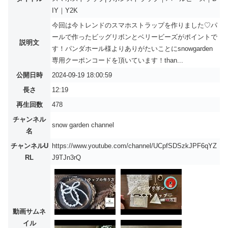
IY｜Y2K
今回は今トレンドのスマホストラップを作りました♡パ
ールで作ったビッグリボンとベリービーズがポイントで
説明文
す！パンダホール様よりありがたいことにsnowgarden
専用クーポンコードを頂いています！than...
公開日時
2024-09-19 18:00:59
長さ
12:19
再生回数
478
チャンネル
snow garden channel
名
チャンネルU
https://www.youtube.com/channel/UCpfSDSzkJPF6qYZ
RL
J9TJn3rQ
動画サムネ
イル