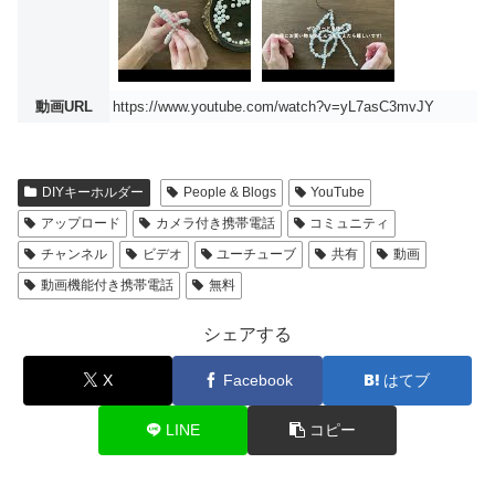
動画URL
https://www.youtube.com/watch?v=yL7asC3mvJY
DIYキーホルダー
People & Blogs
YouTube
アップロード
カメラ付き携帯電話
コミュニティ
チャンネル
ビデオ
ユーチューブ
共有
動画
動画機能付き携帯電話
無料
シェアする
X
Facebook
はてブ
LINE
コピー