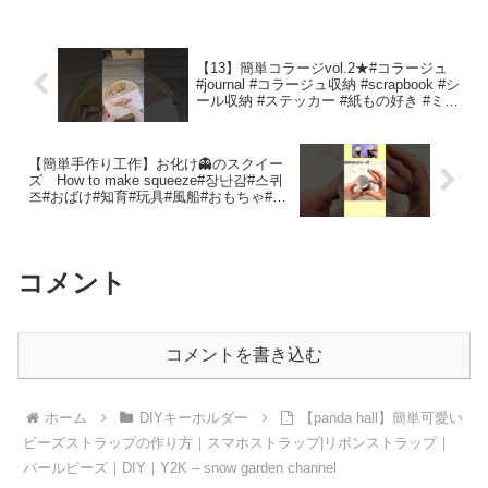
チャン24
【13】簡単コラージvol.2★#コラージュ
#journal #コラージュ収納 #scrapbook #シ
ール収納 #ステッカー #紙もの好き #ミニ
コラージュ #紙もの収納 #女の子コラー
ジュ – free_y_nail&collage
【簡単手作り工作】お化け👻のスクイー
ズ How to make squeeze#장난감#스퀴
즈#おばけ#知育#玩具#風船#おもちゃ#ハ
ロウィン#折り方#おりがみ#origami#摺紙
#shorts – Origami hana’s channel
コメント
コメントを書き込む
ホーム
DIYキーホルダー
【panda hall】簡単可愛い
ビーズストラップの作り方｜スマホストラップ|リボンストラップ｜
パールビーズ｜DIY｜Y2K – snow garden channel