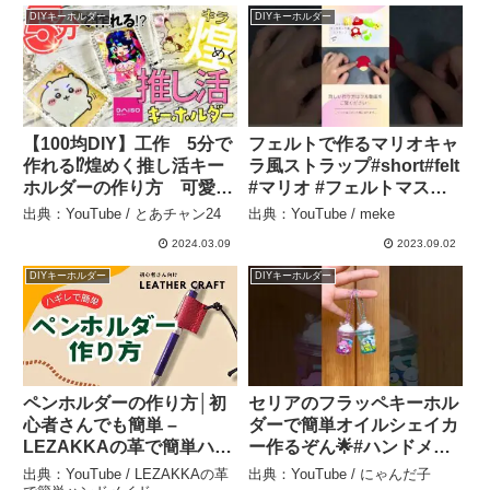
DIYキーホルダー
DIYキーホルダー
【100均DIY】工作 5分で
フェルトで作るマリオキャ
作れる⁉︎煌めく推し活キー
ラ風ストラップ#short#felt
ホルダーの作り方 可愛い
#マリオ #フェルトマスコ
工作100均素材で簡単ハン
ット #ストラップ #フェル
出典：YouTube / とあチャン24
出典：YouTube / meke
ドメイド 自由研究 自由
トハンドメイド – meke
2024.03.09
2023.09.02
工作 おうち時間 – とあチ
ャン24
DIYキーホルダー
DIYキーホルダー
ペンホルダーの作り方│初
セリアのフラッペキーホル
心者さんでも簡単 –
ダーで簡単オイルシェイカ
LEZAKKAの革で簡単ハン
ー作るぞん🌟#ハンドメイ
ドメイド
ド #レジン #セリア #サン
出典：YouTube / LEZAKKAの革
出典：YouTube / にゃんだ子