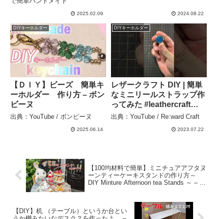
リオ – にゃんだ子
で簡単ハンドメイド
2025.02.09
2024.08.22
DIYキーホルダー
DIYキーホルダー
【ＤＩＹ】ビーズ 簡単キ
レザークラフト DIY | 簡単
ーホルダー 作り方 – ボン
なミニリールストラップ作
ビーヌ
ってみた #leathercraft
#DIY #レザークラフト –
出典：YouTube / ボンビーヌ
出典：YouTube / Re:ward Craft
Re:ward Craft
2025.06.14
2023.07.22
【100均材料で簡単】ミニチュアアフタヌ
ーンティーケーキスタンドの作り方～
DIY Minture Afternoon tea Stands ～ – こ
いなつおねんど日和
【DIY】机 （テーブル）というか台とい
うか棚みたいなデスク？を作ったよ。 –