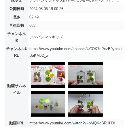
説明文
アンパンマンキッズのキーホルダーの作り方です。...
公開日時
2024-05-05 19:00:26
長さ
02:49
再生回数
683
チャンネル
アンパンマンキッズ
名
チャンネルU
https://www.youtube.com/channel/UCOK7nPxzE9ybezk
RL
BaKMJ2_w
動画サムネ
イル
動画URL
https://www.youtube.com/watch?v=bMQKdBRHH0I