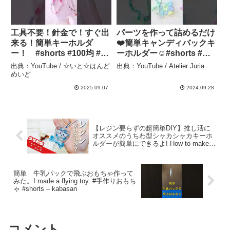
工具不要！針金で！すぐ出
パーツを作って詰めるだけ
来る！簡単キーホルダ
❤️簡単キャンディバックキ
ー！ #shorts #100均 #ハ
ーホルダー☺️#shorts #レ
ンドメイド #daiso #手作
ジン#ハンドメイド#レジン
出典：YouTube / ☆いと☆はんど
出典：YouTube / Atelier Juria
り工作 #ダイソー #キーホ
キーホルダー#ディズニー#
めいど
ルダー #handmade #作り
アトリエジュリア – Atelier
2025.09.07
2024.09.28
方 #初心者 – ☆いと☆はん
Juria
どめいど
【レジン要らずの超簡単DIY】推し活に
オススメのうちわ型シャカシャカキーホ
ルダーが簡単にできるよ! How to make a
fan-shaped keychain – shima shima
usagi
簡単 牛乳パックで飛ぶおもちゃ作って
みた。I made a flying toy. #手作りおもち
ゃ #shorts – kabasan
コメント