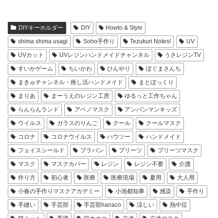
DIYキーホルダー
DIY
Howto & Style
shima shima usagi
Soho手作り
Tezukuri Notes!
UV
UVカット
UVレジンハンドメイドチャンネル
うさレジンTV
すいかゲーム
ちいかわ
ひんやり
ぽぐまさんち
まきゅチャンネル・推し活ハンドメイド
まとぼっくり
まりあ
まーうえのレジン工房
ゆるっと工作ちゃん
らんらんランド
アベノマスク
アンパンマンキッズ
ウイルス
ガラスのりんご
クール
クールマスク
コロナ
コロナウイルス
ハウツー
ハンドメイド
フェイスシールド
プラバン
プリーツ
プリーツマスク
マスク
マスクカバー
レジン
レジン不要
介護
作り方
初心者
医療
医療現場
夏用
大人用
小春の手作りマスクアカデミー
小池都知事
感染
手作り
手縫い
手芸部
手芸部hanaco
涼しい
熱中症