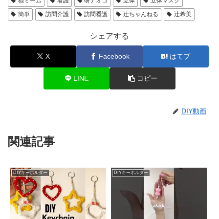
猫ミーム
看護
研ナオコ
立体
立体マスク
簡単
訪問介護
訪問看護
辻ちゃんねる
辻希美
シェアする
X
Facebook
はてブ
LINE
コピー
DIY動画
関連記事
DIYキーホルダー
DIYキーホルダー