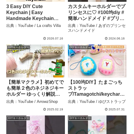
3 Easy DIY Cute
カスタムキーホルダーでプ
Keychain | Easy
リンセスに♡ #100均diy #
Handmade Keychain
簡単ハンドメイド #プリン
Tutorial | Best Out of
セス – あずのプリンセスハ
出典：YouTube / La crafts Villa
出典：YouTube / あずのプリンセ
Waste Craft Idea – La
ンドメイド
スハンドメイド
crafts Villa
2026.07.16
2024.06.16
DIYキーホルダー
DIYキーホルダー
【簡単マクラメ】初めてで
【100均DIY】たまごっち
も簡単２色のネジネジキー
ストラッ
ホルダー ゆっくり解説動
プ/Tamagotchi/keycharm
画Vol,84 How to make
– ゆぴストラップ
出典：YouTube / ArrowzShop
出典：YouTube / ゆぴストラップ
macrame knots keyring –
2025.02.19
2025.07.31
ArrowzShop
DIYキーホルダー
DIYキーホルダー