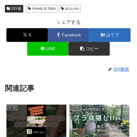
DIY庭
Howto & Style
yt:cc=on
シェアする
X
Facebook
はてブ
LINE
コピー
DIY動画
関連記事
DIY庭
DIY庭