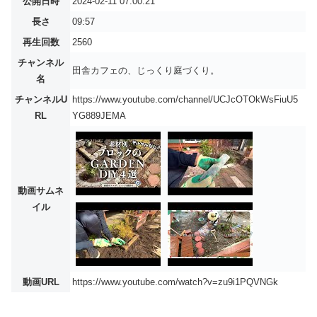
公開日時
2024-02-11 07:00:21
長さ
09:57
再生回数
2560
チャンネル
田舎カフェの、じっくり庭づくり。
名
チャンネルU
https://www.youtube.com/channel/UCJcOTOkWsFiuU5
RL
YG889JEMA
動画サムネ
イル
動画URL
https://www.youtube.com/watch?v=zu9i1PQVNGk