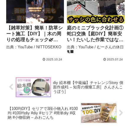
【雑草対策】簡単！防草シ
庭のミニブラック化計画①
ート施工【DIY】｜木の周
蛇口交換【庭DIY】簡単安
りの処理もチェック🌿
い！たいした作業ではない
#shorts #雑草対策 #防草
がおすすめします – むーさ
出典：YouTube / NITTOSEKKO
出典：YouTube / むーさんの休日
シート – NITTOSEKKO
んの休日🐈‍⬛
🐈‍⬛
2025.10.24
2025.07.24
diy 絵本棚【中級編】チャレンジStory 側
面作成#1 – 知育の燦燦工房〚さんさんこ
うぼう〛
【100均DIY】セリアで3段小物入れ #100
均 #100均diy #diy #セリア #簡単diy #収
納 #小物収納 – みわごんち