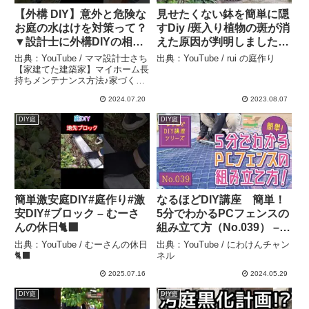
【外構 DIY】意外と危険な
見せたくない鉢を簡単に隠
お庭の水はけを対策って？
すDiy /斑入り植物の斑が消
▼設計士に外構DIYの相談
えた原因が判明しました/
をする✉
ガーデンdiy/鉢のリメイク
出典：YouTube / ママ設計士さち
出典：YouTube / rui の庭作り
https://coconala.com/ser
– rui の庭作り
【家建てた建築家】マイホーム長
持ちメンテナンス方法♪家づくり
vices/3183619#外構DIY#
情報♪DIY&ガーデニング
初心者#簡単 – ママ設計士
2024.07.20
2023.08.07
さち【家建てた建築家】マ
DIY庭
DIY庭
イホーム長持ちメンテナン
ス方法♪家づくり情報
♪DIY&ガーデニング
簡単激安庭DIY#庭作り#激
なるほどDIY講座 簡単！
安DIY#ブロック – むーさ
5分でわかるPCフェンスの
んの休日🐈‍⬛
組み立て方（No.039） –
にわけんチャンネル
出典：YouTube / むーさんの休日
出典：YouTube / にわけんチャン
🐈‍⬛
ネル
2025.07.16
2024.05.29
DIY庭
DIY庭