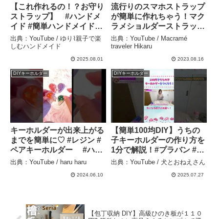
【これ作れるの！？お守り
流行りのスマホストラップ
ストラップ】 #ハンドメ
が簡単に作れちゃう！マク
イド #簡単ハンドメイド
ラメショルダーストラップ
#100均diy #100均リメイク
の作り方/How to make
出典：YouTube / ゆり⌇親子で楽
出典：YouTube / Macramé
#手作りストラップ – ゆり⌇
macrame shoulder strap
しむハンドメイド
traveler Hikaru
親子で楽しむハンドメイド
– Macramé traveler
2025.08.01
2023.08.16
Hikaru
DIYキーホルダー
DIYキーホルダー
キーホルダーが出来上がる
【簡単100均DIY】うちの
までを簡単に♡ #レジン #
子キーホルダーの作り方を
ペアキーホルダー #ハン
1分で解説！#プラバン #作
ドメイド #おそろい #レ
り方 #1分でわかる #初心者
出典：YouTube / haru haru
出典：YouTube / 犬とおねえさん
ジンキーホルダー #作成動
OK #犬グッズ #猫グッズ
2024.06.10
2025.07.27
画 – haru haru
#100均DIY – 犬とおねえさ
ん
【包丁収納 DIY】高級ひのき板が１１０