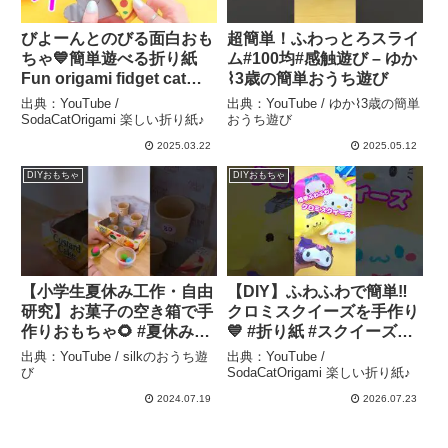
びよーんとのびる面白おも
超簡単！ふわっとろスライ
ちゃ💙簡単遊べる折り紙
ム#100均#感触遊び – ゆか
Fun origami fidget cat
⌇3歳の簡単おうち遊び
toys 종이 접기로 피젯 장
出典：YouTube /
出典：YouTube / ゆか⌇3歳の簡単
난감 – SodaCatOrigami 楽
SodaCatOrigami 楽しい折り紙♪
おうち遊び
しい折り紙♪
2025.03.22
2025.05.12
DIYおもちゃ
DIYおもちゃ
【小学生夏休み工作・自由
【DIY】ふわふわで簡単‼️
研究】お菓子の空き箱で手
クロミスクイーズを手作り
作りおもちゃ🌻 #夏休み工
💙 #折り紙 #スクイーズ
作 #自由研究 #工作 #簡単
#origami #kuromi –
出典：YouTube / silkのおうち遊
出典：YouTube /
工作 #おうち遊びたい #手
SodaCatOrigami 楽しい折
び
SodaCatOrigami 楽しい折り紙♪
作りおもちゃ #diy – silkの
り紙♪
2024.07.19
2026.07.23
おうち遊び