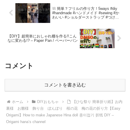
⌇⌇ 簡単？フリルの作り方！5ways #diy
#handmade #ハンドメイド #sewing #か
わいい #ショルダーストラップ #つけ襟 #
ヘアターバン #フリル #ベルト #リメイク
– いっぴさん
【DIY】超簡単におしゃれ棚を作る!!こん
なに変わる!? – Paper Pan / ペーパーパン
コメント
コメントを書き込む
ホーム
DIYおもちゃ
【ひな祭り 簡単折り紙】お内
裏様 お雛様 飾り台 ぼんぼり 桜の花 梅の花の折り方【Easy
Origami】How to make Japanese Hina doll 종이접기 折纸 DIY –
Origami hana’s channel