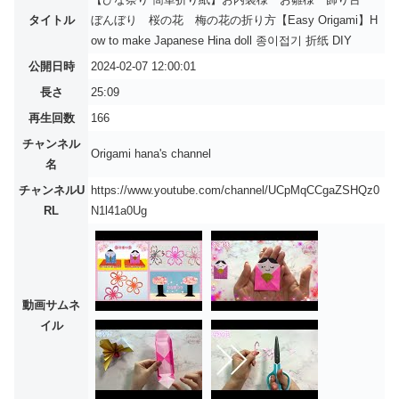
タイトル
ぼんぼり 桜の花 梅の花の折り方【Easy Origami】H
ow to make Japanese Hina doll 종이접기 折纸 DIY
公開日時
2024-02-07 12:00:01
長さ
25:09
再生回数
166
チャンネル
Origami hana's channel
名
チャンネルU
https://www.youtube.com/channel/UCpMqCCgaZSHQz0
RL
N1l41a0Ug
動画サムネ
イル