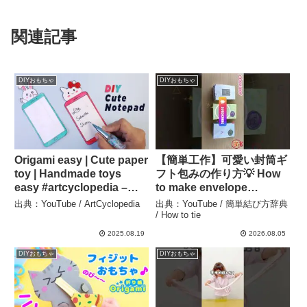
関連記事
DIYおもちゃ
DIYおもちゃ
Origami easy | Cute paper
【簡単工作】可愛い封筒ギ
toy | Handmade toys
フト包みの作り方💡 How
easy #artcyclopedia –
to make envelope
ArtCyclopedia
wrapping✨お店みたいな
出典：YouTube / ArtCyclopedia
出典：YouTube / 簡単結び方辞典
高見えプチギフト箱♡お菓
/ How to tie
子袋・手作り・DIY・保存
2025.08.19
2026.08.05
版 | craft ラッピング – 簡単
DIYおもちゃ
DIYおもちゃ
結び方辞典 / How to tie