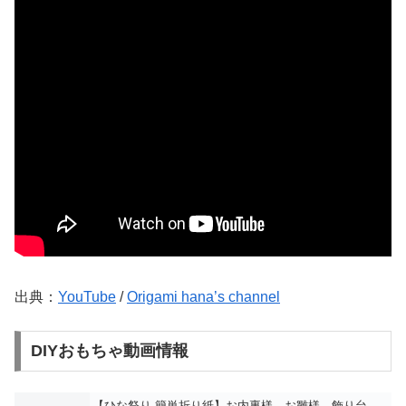
出典：
YouTube
/
Origami hana’s channel
DIYおもちゃ動画情報
【ひな祭り 簡単折り紙】お内裏様 お雛様 飾り台