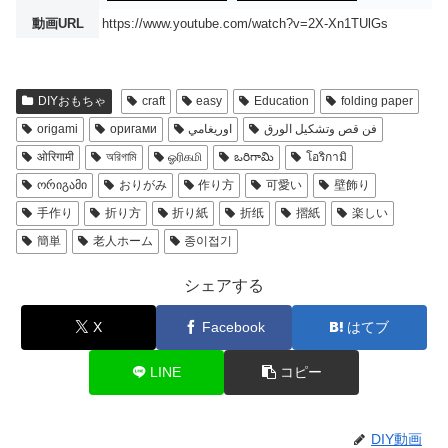
動画URL
https://www.youtube.com/watch?v=2X-Xn1TUlGs
DIYおもちゃ
craft
easy
Education
folding paper
origami
оригами
اوريغامي
فن قص وتشكيل الورق
ओरिगामी
অরিগামি
ஓரிகமி
ఒరిగామి
โอริกามิ
ორიგამი
おりがみ
作り方
可愛い
壁飾り
手作り
折り方
折り紙
折纸
摺紙
楽しい
簡単
老人ホーム
종이접기
シェアする
X
Facebook
はてブ
LINE
コピー
DIY動画