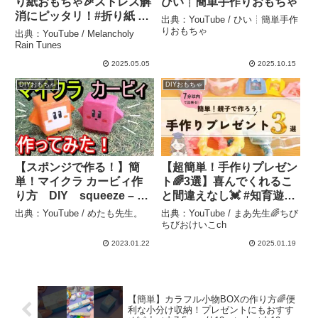
り紙おもちゃ🎉ストレス解
ひい┊︎簡単手作りおもちゃ
消にピッタリ！#折り紙 #
出典：YouTube / ひい┊︎簡単手作
ストレス解消 #無限おもち
りおもちゃ
出典：YouTube / Melancholy
ゃ #DIY #手作り #簡単工作
Rain Tunes
#youtubeshorts –
2025.05.05
2025.10.15
Melancholy Rain Tunes
DIYおもちゃ
DIYおもちゃ
【スポンジで作る！】簡
【超簡単！手作りプレゼン
単！マイクラ カービィ作
ト🌈3選】喜んでくれるこ
り方 DIY squeeze – め
と間違えなし💓 #知育遊び
たも先生。
#簡単 #手作り #プレゼント
出典：YouTube / めたも先生。
出典：YouTube / まあ先生🌈ちび
@maa_chiiku_asobi – ま
ちびおけいこch
あ先生🌈ちびちびおけいこ
2023.01.22
2025.01.19
ch
【簡単】カラフル小物BOXの作り方🌈便
利な小分け収納！プレゼントにもおすす