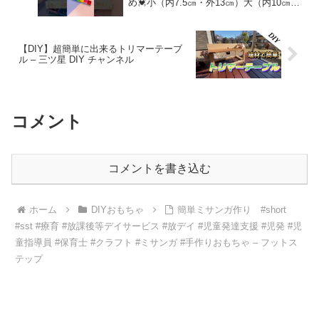
め💓小（内7.5㎝・外13㎝）大（内10㎝・
外15㎝）#shorts – Orukirulab Craft
【DIY】超簡単に出来るトリマーテーブ
ル – 三ツ星 DIY チャンネル
コメント
コメントを書き込む
ホーム
DIYおもちゃ
簡単ミサンガ作り #short
#sst #療育 #放課後等デイサービス #放デイ #児童発達支援 #児発 #児
童指導員 #保育士 #クラフト #ミサンガ #手作りおもちゃ – フットス
テップ