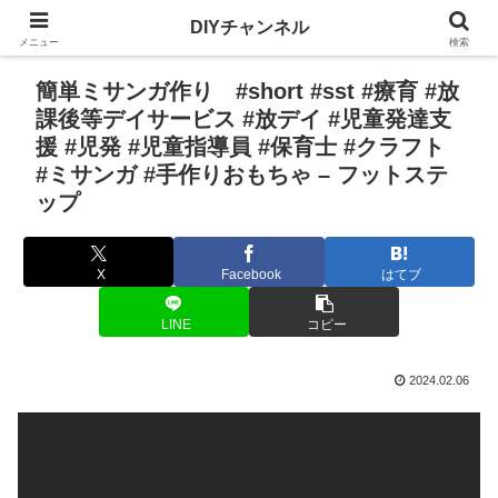
DIYチャンネル
メニュー
検索
簡単ミサンガ作り #short #sst #療育 #放
課後等デイサービス #放デイ #児童発達支
援 #児発 #児童指導員 #保育士 #クラフト
#ミサンガ #手作りおもちゃ – フットステ
ップ
X
Facebook
はてブ
LINE
コピー
2024.02.06