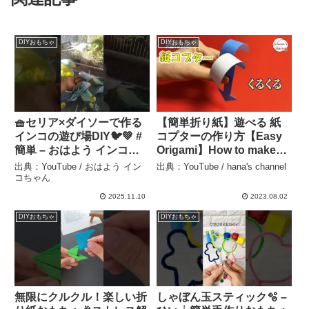
DIYおもちゃ
DIYおもちゃ
🧺セリア×ダイソーで作る
【簡単折り紙】遊べる 紙
インコの遊び場DIY🐦💚 #
コプターの作り方【Easy
簡単 – おはよう インコち
Origami】How to make
ゃん
paper helicopter 종이접기
出典：YouTube / おはよう イン
出典：YouTube / hana's channel
프로펠러 折纸 知育玩
コちゃん
具 DIY 紙トンド おも
2025.11.10
2023.08.02
ちゃ 室内遊び – hana’s
DIYおもちゃ
DIYおもちゃ
channel
無限にクルクル！楽しい折
しゃぼん玉スティック🫧 –