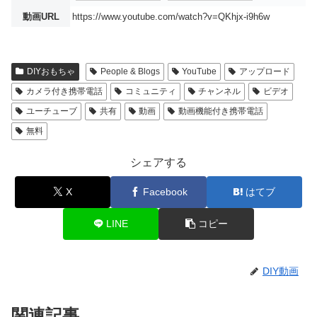
動画URL
https://www.youtube.com/watch?v=QKhjx-i9h6w
DIYおもちゃ
People & Blogs
YouTube
アップロード
カメラ付き携帯電話
コミュニティ
チャンネル
ビデオ
ユーチューブ
共有
動画
動画機能付き携帯電話
無料
シェアする
X
Facebook
はてブ
LINE
コピー
DIY動画
関連記事