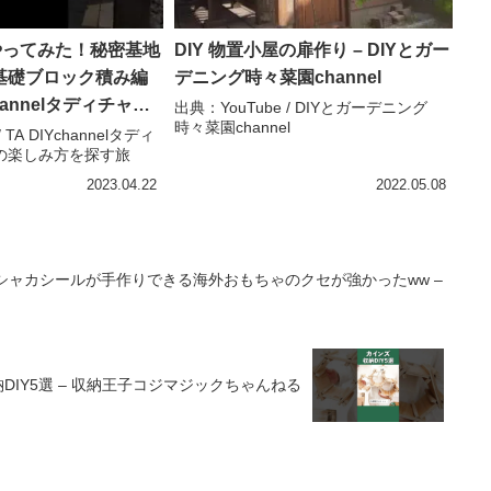
やってみた！秘密基地
DIY 物置小屋の扉作り – DIYとガー
基礎ブロック積み編
デニング時々菜園channel
Ychannelタディチャン
出典：YouTube / DIYとガーデニング
時々菜園channel
しみ方を探す旅
 TA DIYchannelタディ
の楽しみ方を探す旅
2023.04.22
2022.05.08
ャカシャカシールが手作りできる海外おもちゃのクセが強かったww –
IY5選 – 収納王子コジマジックちゃんねる