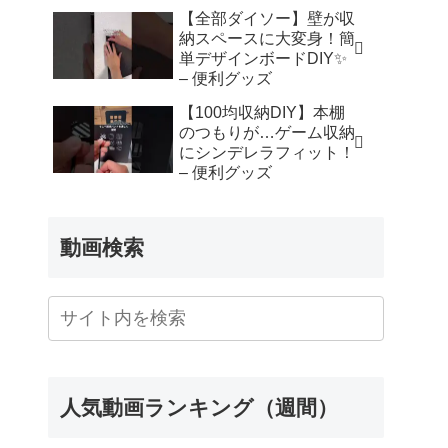
【全部ダイソー】壁が収
納スペースに大変身！簡
単デザインボードDIY✨
– 便利グッズ
【100均収納DIY】本棚
のつもりが…ゲーム収納
にシンデレラフィット！
– 便利グッズ
動画検索
人気動画ランキング（週間）