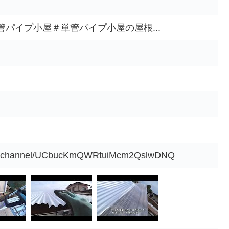
パイプ小屋＃単管パイプ小屋の屋根...
com/channel/UCbucKmQWRtuiMcm2QslwDNQ