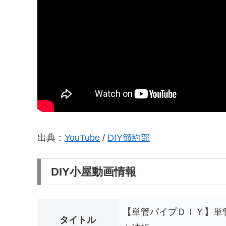
出典：
YouTube
/
DIY節約部
DIY小屋動画情報
【単管パイプＤＩＹ】単
タイトル