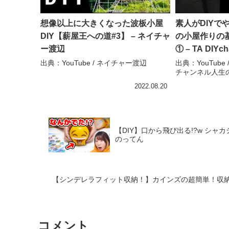
想像以上に大きくなった波板小屋
素人がDIYで
DIY【薪屋王への道#3】 – ネイチャ
の小屋作りの
ー渡辺
① – TA DI
ネル人生の楽
出典：YouTube / ネイチャー渡辺
出典：YouTube /
チャンネル人生
2022.08.20
【DIY】口から飛び出る!?w シ
のってん
【シンデレラフィット収納！】カインズの超簡単！収納D
コメント