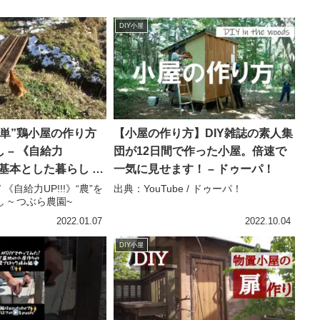
DIY小屋
単”鶏小屋の作り方
【小屋の作り方】DIY雑誌の素人集
 – 《自給力
団が12日間で作った小屋。倍速で
”を基本とした暮らし ~
一気に見せます！ – ドゥーパ！
/ 《自給力UP!!!》“農”を
出典：YouTube / ドゥーパ！
 ~ つぶら農園~
2022.01.07
2022.10.04
DIY小屋