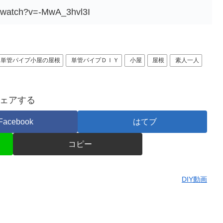
m/watch?v=-MwA_3hvl3I
単管パイプ小屋の屋根
単管パイプＤＩＹ
小屋
屋根
素人一人
ェアする
Facebook
はてブ
コピー
DIY動画