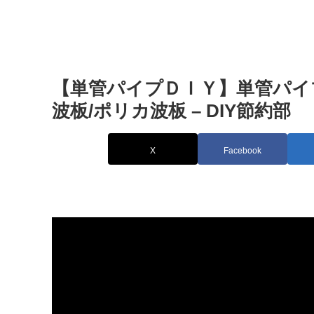
【単管パイプＤＩＹ】単管パイ
波板/ポリカ波板 – DIY節約部
X
Facebook