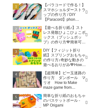
【パラコードで作る！】
スマホショルダーストラ
ップの作り方 / DIY
【Paracord】phon
shoulder strap -
【遊べる折り紙♪】スト
Macrame traveler Hikaru
レス発散ひょこひょこボ
ックス（プッシュポッ
プ）の作り方💙簡単可愛
いおりがみ Fidget toy
DIY【フィジット折り
made from origami (Pop-
紙】スプリングおもちゃ
it) 종이 접기로 만드는 팝
の作り方♪奇妙な動きの
잇 - SodaCatOrigami 楽
遊べるおりがみ💙How to
しい折り紙♪
make spring toys
【超簡単】ビー玉迷路の
Origami -
作り方 ダンボール マ
SodaCatOrigami 楽しい
リオ How to Make
折り紙♪
maze game from
Cardboard - モト製作所
簡単な折り紙のおもちゃ
MotoCrafts
のバスケットボール -
MP Origami