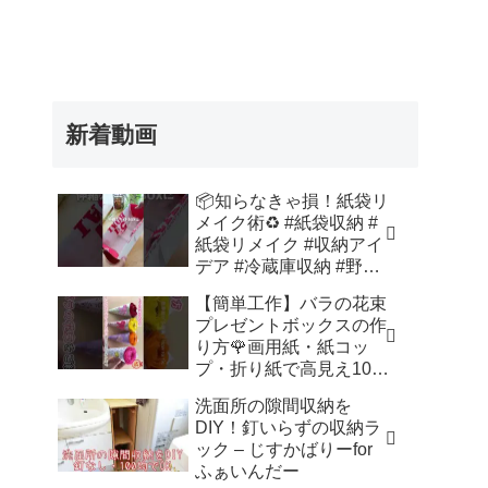
新着動画
📦知らなきゃ損！紙袋リ
メイク術♻️ #紙袋収納 #
紙袋リメイク #収納アイ
デア #冷蔵庫収納 #野菜
室収納 – Nihongo_Tips
【簡単工作】バラの花束
プレゼントボックスの作
り方🌹画用紙・紙コッ
プ・折り紙で高見え100
均DIY✨言葉なしで丁
洗面所の隙間収納を
寧！子供からシニアのレ
DIY！釘いらずの収納ラ
クリエーション／How to
ック – じすかばりーfor
make a rose – 簡単結び
ふぁいんだー
方辞典 / How to tie