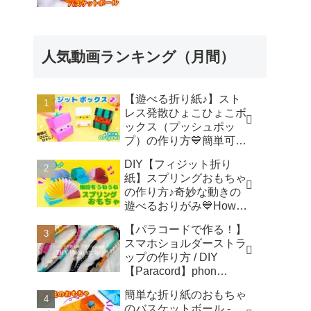
人気動画ランキング（月間）
【遊べる折り紙♪】スト
レス発散ひょこひょこボ
ックス（プッシュポッ
プ）の作り方💙簡単可愛
いおりがみ Fidget toy
DIY【フィジット折り
made from origami (Pop-
紙】スプリングおもちゃ
it) 종이 접기로 만드는 팝
の作り方♪奇妙な動きの
잇 - SodaCatOrigami 楽
遊べるおりがみ💙How to
しい折り紙♪
make spring toys
【パラコードで作る！】
Origami -
スマホショルダーストラ
SodaCatOrigami 楽しい
ップの作り方 / DIY
折り紙♪
【Paracord】phon
shoulder strap -
簡単な折り紙のおもちゃ
Macrame traveler Hikaru
のバスケットボール -