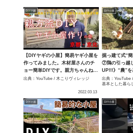
DIY小屋
DIY小屋
【DIYヤギの小屋】簡易ヤギ小屋を
掘っ建て式“簡
作ってみました。木材屋さんのチ
⑦鶏の引っ越し
ョー簡単DIYです。親方ちゃんねる
UP!!!》“農
第26弾 #ヤギ #diy #小屋 – 木こり
つぶら農園~
出典：YouTube / 木こりヴィレッジ
出典：YouTube 
基本とした暮らし
ヴィレッジ
2022.03.13
DIY小屋
DIY小屋