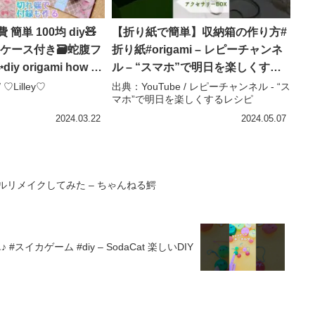
簡単 100均 diy🧸
【折り紙で簡単】収納箱の作り方#
ケース付き🗃️蛇腹フ
折り紙#origami – レピーチャンネ
y origami how to
ル – “スマホ”で明日を楽しくする
andmade –
レシピ
 ♡Lilley♡
出典：YouTube / レピーチャンネル - “ス
マホ”で明日を楽しくするレシピ
2024.03.22
2024.05.07
ルリメイクしてみた – ちゃんねる鰐
カゲーム #diy – SodaCat 楽しいDIY