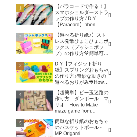
【パラコードで作る！】
スマホショルダーストラ
ップの作り方 / DIY
【Paracord】phon
shoulder strap -
【遊べる折り紙♪】スト
Macrame traveler Hikaru
レス発散ひょこひょこボ
ックス（プッシュポッ
プ）の作り方💙簡単可愛
いおりがみ Fidget toy
DIY【フィジット折り
made from origami (Pop-
紙】スプリングおもちゃ
it) 종이 접기로 만드는 팝
の作り方♪奇妙な動きの
잇 - SodaCatOrigami 楽
遊べるおりがみ💙How to
しい折り紙♪
make spring toys
【超簡単】ビー玉迷路の
Origami -
作り方 ダンボール マ
SodaCatOrigami 楽しい
リオ How to Make
折り紙♪
maze game from
Cardboard - モト製作所
簡単な折り紙のおもちゃ
MotoCrafts
のバスケットボール -
MP Origami