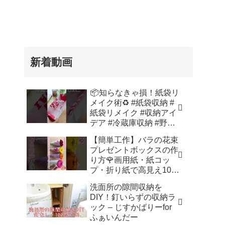
新着動画
📦知らなきゃ損！紙袋リ
メイク術♻️ #紙袋収納 #
紙袋リメイク #収納アイ
デア #冷蔵庫収納 #野菜
室収納 – Nihongo_Tips
【簡単工作】バラの花束
プレゼントボックスの作
り方🌹画用紙・紙コッ
プ・折り紙で高見え100
均DIY✨言葉なしで丁
洗面所の隙間収納を
寧！子供からシニアのレ
DIY！釘いらずの収納ラ
クリエーション／How to
ック – じすかばりーfor
make a rose – 簡単結び
ふぁいんだー
方辞典 / How to tie