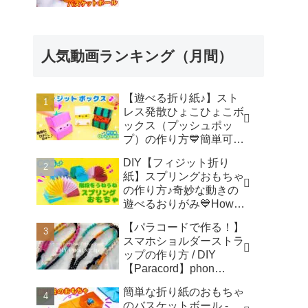
人気動画ランキング（月間）
【遊べる折り紙♪】スト
レス発散ひょこひょこボ
ックス（プッシュポッ
プ）の作り方💙簡単可愛
いおりがみ Fidget toy
DIY【フィジット折り
made from origami (Pop-
紙】スプリングおもちゃ
it) 종이 접기로 만드는 팝
の作り方♪奇妙な動きの
잇 - SodaCatOrigami 楽
遊べるおりがみ💙How to
しい折り紙♪
make spring toys
【パラコードで作る！】
Origami -
スマホショルダーストラ
SodaCatOrigami 楽しい
ップの作り方 / DIY
折り紙♪
【Paracord】phon
shoulder strap -
簡単な折り紙のおもちゃ
Macrame traveler Hikaru
のバスケットボール -