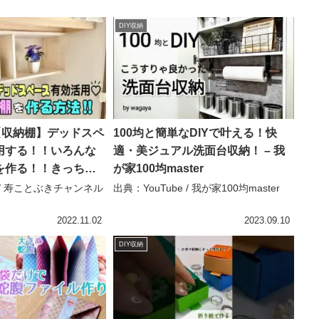
DIY収納
【収納棚】デッドスペ
100均と簡単なDIYで叶える！快
用する！！いろんな
適・美ジュアル洗面台収納！ – 我
を作る！！きっちり
が家100均master
入れ方のポイントあ
e / 寿ことぶきチャンネル
出典：YouTube / 我が家100均master
ペース】#収納#収納
y #100均diy – 寿こ
2022.11.02
2023.09.10
ルDIY
DIY収納