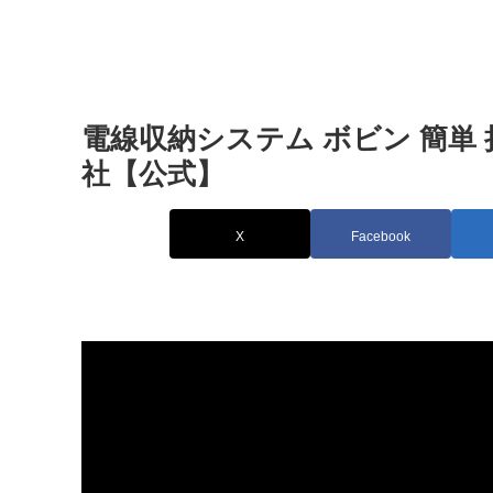
電線収納システム ボビン 簡単 
社【公式】
X
Facebook