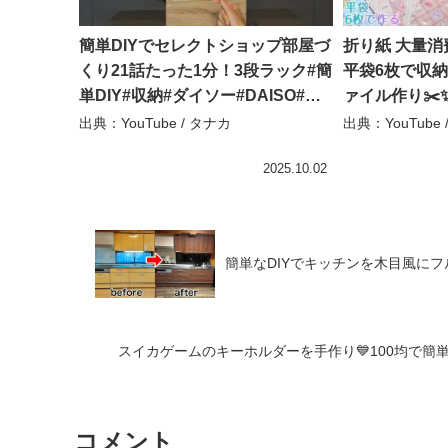
簡単DIYでセレクトショップ部屋づ
折り紙 大量消費 
くり21話たった1分！3段ラック#簡
平袋6枚で収納
単DIY#収納#ダイソー#DAISO#賃
ァイル作り✂️✨di
貸DIY#便利グッズ#DIY#無機質#モ
make easy h
出典：YouTube / タナカ
出典：YouTube /
ダン – タナカ
♡Lilley♡
2025.10.02
簡単なDIYでキッチンを木目風にフ
スイカゲームのキーホルダーを手作り💙100均で簡単♪ #スイ
コメント