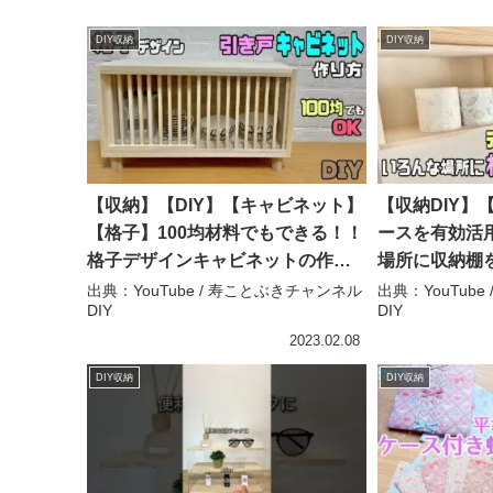
DIY収納
DIY収納
【収納】【DIY】【キャビネット】
【収納DIY】
【格子】100均材料でもできる！！
ースを有効活
格子デザインキャビネットの作り
場所に収納棚
方！！引き違い戸のポイントあ
サイズの棚の
出典：YouTube / 寿ことぶきチャンネル
出典：YouTub
DIY
DIY
り！！京風、和風で中の物を見せ
り【デッドス
るオシャレ！！ガラス風引き
棚#diy #簡単di
2023.02.08
戸！！職人技です – 寿ことぶきチ
とぶきチャンネ
DIY収納
DIY収納
ャンネルDIY