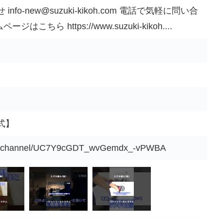
o-new@suzuki-kikoh.com 電話で気軽に問い合
ージはこちら https://www.suzuki-kikoh....
式】
om/channel/UC7Y9cGDT_wvGemdx_-vPWBA