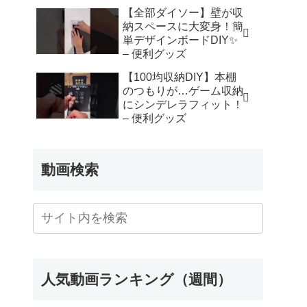
【全部ダイソー】壁が収
納スペースに大変身！簡
単デザインボードDIY✨
– 便利グッズ
【100均収納DIY】本棚
のつもりが…ゲーム収納
にシンデレラフィット！
– 便利グッズ
動画検索
人気動画ランキング（週間）