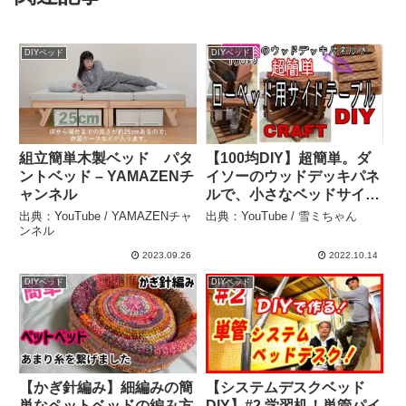
DIYベッド
DIYベッド
組立簡単木製ベッド パタ
【100均DIY】超簡単。ダ
ントベッド – YAMAZENチ
イソーのウッドデッキパネ
ャンネル
ルで、小さなベッドサイド
テーブル作りました。 – 雪
出典：YouTube / YAMAZENチャ
出典：YouTube / 雪ミちゃん
ミちゃん
ンネル
2023.09.26
2022.10.14
DIYベッド
DIYベッド
【かぎ針編み】細編みの簡
【システムデスクベッド
単なペットベッドの編み方
DIY】#2 学習机！単管パイ