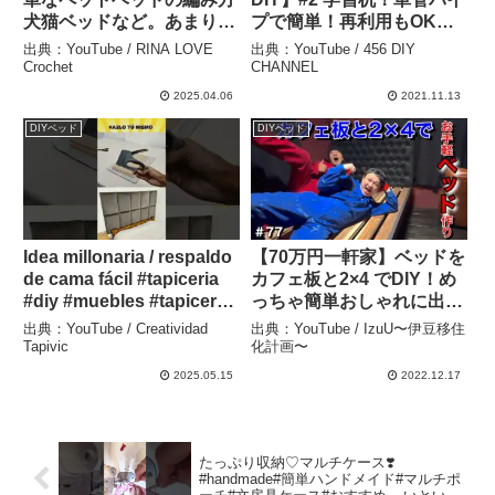
犬猫ベッドなど。あまり糸
プで簡単！再利用もOK！
を繋げました❤️ – RINA
システムデスクベッド小学
出典：YouTube / RINA LOVE
出典：YouTube / 456 DIY
LOVE Crochet
生入学準備で学習机も単管
Crochet
CHANNEL
パイプDIY！ – 456 DIY
2025.04.06
2021.11.13
CHANNEL
DIYベッド
DIYベッド
Idea millonaria / respaldo
【70万円一軒家】ベッドを
de cama fácil #tapiceria
カフェ板と2×4 でDIY！め
#diy #muebles #tapicero
っちゃ簡単おしゃれに出来
#shorts – Creatividad
た！廃墟みたいな古民家を
出典：YouTube / Creatividad
出典：YouTube / IzuU〜伊豆移住
Tapivic
大人の秘密基地に改装！ワ
Tapivic
化計画〜
クワクハウスを素人だけで
2025.05.15
2022.12.17
作っていく！ #77 –
IzuU〜伊豆移住化計画〜
たっぷり収納♡マルチケース❣️
#handmade#簡単ハンドメイド#マルチポ