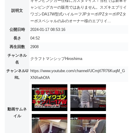
キャンピングカー仕様にカスタマイズ！当社では新車キ
ャンピングカーの販売ではありません。スズキエブリイ
説明文
ワゴンDA17W型式ハイルーフJPターボ/PZターボ/PZタ
ーボスペシャルのみのオーナー様のエブリイ...
公開日時
2024-01-17 08:53:16
長さ
04:52
再生回数
2908
チャンネル
クラフトマンシップHiroshima
名
チャンネルU
https://www.youtube.com/channel/UCmjtl7R76KuqM_G
RL
XNXwhOfA
動画サムネ
イル