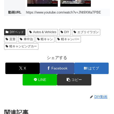
動画URL
https://www.youtube.com/watch?v=JNt9XMaTPBE
DIYベッド
Autos & Vehicles
DIY
エブリイワゴン
災害
車中泊
軽キャン
軽キャンパー
軽キャンピングカー
シェアする
X
Facebook
はてブ
LINE
コピー
DIY動画
関連記事