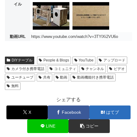
イル
動画URL
https://www.youtube.com/watch?v=3TYlXi2VU6o
DIYテーブル
People & Blogs
YouTube
アップロード
カメラ付き携帯電話
コミュニティ
チャンネル
ビデオ
ユーチューブ
共有
動画
動画機能付き携帯電話
無料
シェアする
X
Facebook
はてブ
LINE
コピー