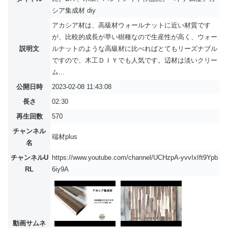
シア集成材 diy
アカシア材は、高級材ウォールナットに近い材質です
が、比較的成長が早い樹種なので生産性が高く、ウォー
説明文
ルナットのような高級材に比べればとてもリーズナブル
ですので、木工ＤＩＹでも人気です。辺材は淡いクリー
ム...
公開日時
2023-02-08 11:43:08
長さ
02:30
再生回数
570
チャンネル
端材plus
名
チャンネルU
https://www.youtube.com/channel/UCHzpA-yvvIxIft9Ypb
RL
6iy9A
動画サムネ