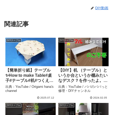
DIY動画
関連記事
DIYテーブル
DIYテーブル
【簡単折り紙】テーブル
【DIY】机 （テーブル）と
✨How to make Table#桌
いうか台というか棚みたい
子#テーブル#机#つくえ#
なデスク？を作ったよ。 –
테이블
パパのパパっと修理・DIY
出典：YouTube / Origami hana's
出典：YouTube / パパのパパっと
#Table#मेज़#Meja#โต๊ะ#折
チャンネル
channel
修理・DIYチャンネル
り方#おりがみ#origami#
2025.07.12
2024.02.05
摺紙#종이접기#DIY –
DIYテーブル
DIYテーブル
Origami hana’s channel