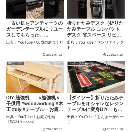
「古い机をアンティークの
折りたたみデスク（折りた
ガーデンテーブルにリユー
たみテーブル コンパクト
スしてもらった」
デスク 省スペース リビン
2025.7.22 #80歳の庭づく
グ学習 幅65cm 奥行53cm
出典：YouTube / 80歳の庭づくり
出典：YouTube / サンワダイレク
り #庭作業 #アンティーク
棚板つき 多機能テーブ
ト
#ガーデニング #garden –
ル）100-DESKH082/083
2025.07.22
2025.07.15
80歳の庭づくり
シリーズ – サンワダイレク
DIYテーブル
DIYテーブル
ト
DIY 勉強机 #勉強机 #
【ダイソー】折りたたみテ
子供用 #woodworking #木
ーブルをオシャレなレジン
工 #diy #テーブル – お庭で
テーブルに変身DIY – もん
七輪【WCG-koubou】
きーがれーじ
出典：YouTube / お庭で七輪
出典：YouTube / もんきーがれー
【WCG-koubou】
じ
2023.03.05
2022.10.10