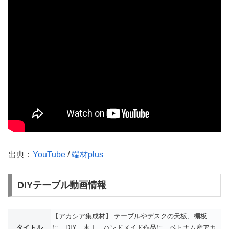
出典：
YouTube
/
端材plus
DIYテーブル動画情報
【アカシア集成材】 テーブルやデスクの天板、棚板
タイトル
に。DIY、木工、ハンドメイド作品に。ベトナム産アカ