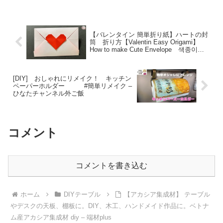
【バレンタイン 簡単折り紙】ハートの封
筒 折り方【Valentin Easy Origami】
How to make Cute Envelope 색종이접
기 하트봉투 折纸 心形信封 DIY –
hana’s channel
[DIY] おしゃれにリメイク！ キッチン
ペーパーホルダー #簡単リメイク –
ひなたチャンネル外ご飯
コメント
コメントを書き込む
ホーム
DIYテーブル
【アカシア集成材】 テーブル
やデスクの天板、棚板に。DIY、木工、ハンドメイド作品に。ベトナ
ム産アカシア集成材 diy – 端材plus