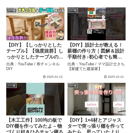
DIY棚
DIY棚
【DIY】【しっかりとした
【DIY】設計士が教える！
テーブル】【強度抜群】し
薪棚の作り方｜図解＆設計
っかりとしたテーブルの作
手順付き♪初心者でも簡単
り方！！簡単なのに強度抜
⑱ – ママ設計士さち【家建
出典：YouTube / 寿チャンネル
出典：YouTube / ママ設計士さち
群な組み方ができる、注目
てた建築家】
DIY
【家建てた建築家】
です！！職人がのポイント
2025.01.12
2025.10.12
やコツもたくさん！！こん
DIY棚
DIY棚
な組み方もある、知識が増
える！ – 寿チャンネルDIY
【木工工作】100均の板で
【DIY】1×4材とアジャス
DIY棚を作ってみたよ – 物
ターで突っ張り棚を作って
づくり好きひろチャン寝る
みたら、思っていたより簡