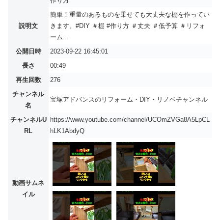
作り方
簡単！重量のあるものを乗せても大丈夫な棚を作ってい
説明文
きます。#DIY ＃棚 #作り方 ＃丈夫 ＃低予算 ＃リフォ
ーム...
公開日時
2023-09-22 16:45:01
長さ
00:49
再生回数
276
チャンネル
宝塚アドバンスのリフォーム・DIY・リノベチャンネル
名
チャンネルU
https://www.youtube.com/channel/UCOmZVGa8A5LpCL
RL
hLK1AbdyQ
動画サムネ
イル