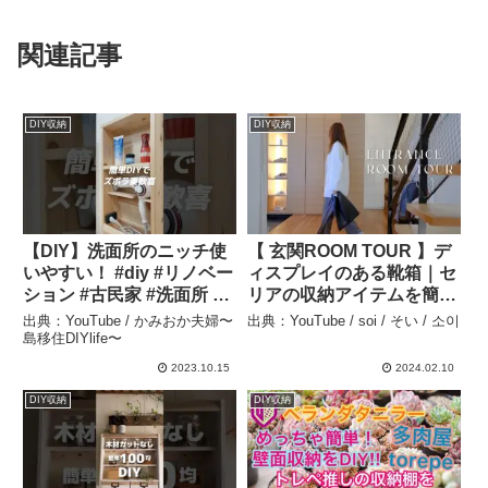
関連記事
DIY収納
DIY収納
【DIY】洗面所のニッチ使
【 玄関ROOM TOUR 】デ
いやすい！ #diy #リノベー
ィスプレイのある靴箱｜セ
ション #古民家 #洗面所 #
リアの収納アイテムを簡単
洗面所収納 #簡単diy – か
DIY｜新しい掃除機 – soi /
出典：YouTube / かみおか夫婦〜
出典：YouTube / soi / そい / 소이
みおか夫婦〜島移住
そい / 소이
島移住DIYlife〜
DIYlife〜
2023.10.15
2024.02.10
DIY収納
DIY収納