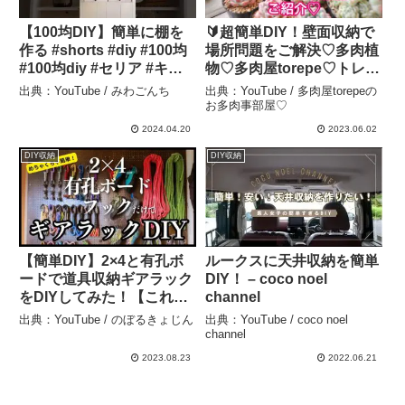
【100均DIY】簡単に棚を
🔰超簡単DIY！壁面収納で
作る #shorts #diy #100均
場所問題をご解決♡多肉植
#100均diy #セリア #キャ
物♡多肉屋torepe♡トレペ
ンドゥ#簡単diy #棚 #収納
– 多肉屋torepeのお多肉事
出典：YouTube / みわごんち
出典：YouTube / 多肉屋torepeの
– みわごんち
部屋♡
お多肉事部屋♡
2024.04.20
2023.06.02
DIY収納
DIY収納
【簡単DIY】2×4と有孔ボ
ルークスに天井収納を簡単
ードで道具収納ギアラック
DIY！ – coco noel
をDIYしてみた！【これで
channel
片づけ上手】 – のぼるきょ
出典：YouTube / のぼるきょじん
出典：YouTube / coco noel
じん
channel
2023.08.23
2022.06.21