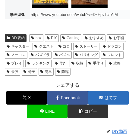
動画URL
https://www.youtube.com/watch?v=DkHpvTcTAlM
DIY収納
box
DIY
Gaming
おすすめ
お手頃
キャスター
クエスト
コロ
ストーリー
ドラゴン
ノーコン
パズドラ
パズル
パリキング
フレンド
プレイ
ランキング
付き
収納
手作り
攻略
最強
椅子
簡単
降臨
シェアする
X
Facebook
はてブ
LINE
コピー
DIY動画