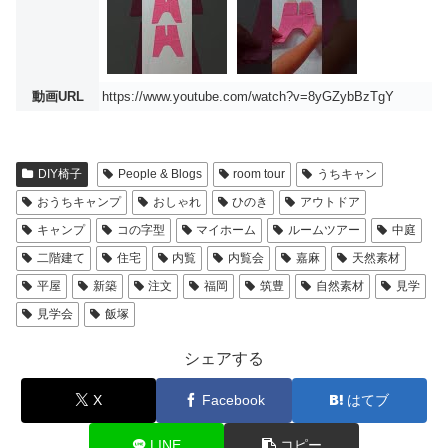
動画URL
https://www.youtube.com/watch?v=8yGZybBzTgY
DIY椅子
People & Blogs
room tour
うちキャン
おうちキャンプ
おしゃれ
ひのき
アウトドア
キャンプ
コの字型
マイホーム
ルームツアー
中庭
二階建て
住宅
内覧
内覧会
嘉麻
天然素材
平屋
新築
注文
福岡
筑豊
自然素材
見学
見学会
飯塚
シェアする
X
Facebook
はてブ
LINE
コピー