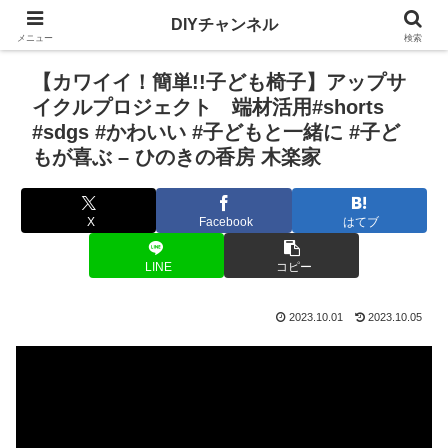
DIYチャンネル
メニュー
検索
【カワイイ！簡単!!子ども椅子】アップサ
イクルプロジェクト 端材活用#shorts
#sdgs #かわいい #子どもと一緒に #子ど
もが喜ぶ – ひのきの香房 木楽家
X
Facebook
はてブ
LINE
コピー
2023.10.01
2023.10.05