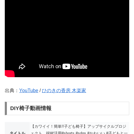
出典：
YouTube
/
ひのきの香房 木楽家
DIY椅子動画情報
【カワイイ！簡単!!子ども椅子】アップサイクルプロジ
タイトル
ェクト 端材活用#shorts #sdgs #かわいい #子どもと一