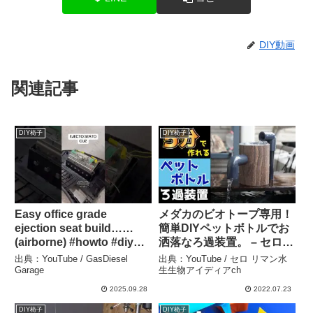
DIY動画
関連記事
DIY椅子
DIY椅子
Easy office grade
メダカのビオトープ専用！
ejection seat build……
簡単DIYペットボトルでお
(airborne) #howto #diy
洒落なろ過装置。 – セロ
#ejected – GasDiesel
リマン水生生物アイディア
出典：YouTube / GasDiesel
出典：YouTube / セロ リマン水
Garage
ch
Garage
生生物アイディアch
2025.09.28
2022.07.23
DIY椅子
DIY椅子