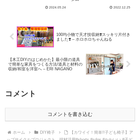
2024.05.24
2022.12.25
100均小物で天才技収納❣️スッキリ片付き
ました❣️ – ホロホロちゃんねる
【木工DIYのはじめかた】最小限の道具
で簡単な家具をつくる方法/道具と材料の
収納/和室を洋室へ – ERI NAGANO
コメント
コメントを書き込む
ホーム
DIY椅子
【カワイイ！簡単!!子ども椅子】ア
ップサイクルプロジェクト 端材活用#shorts #sdgs #かわいい #子ど