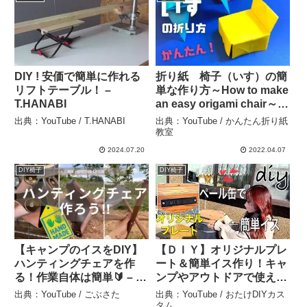
DIY ! 安価で簡単に作れる
折り紙 椅子（いす）の簡
リフトテーブル！ –
単な作り方～How to make
T.HANABI
an easy origami chair～ –
かんたん折り紙教室
出典：YouTube / T.HANABI
出典：YouTube / かんたん折り紙
教室
2024.07.20
2022.04.07
DIY椅子
DIY椅子
【キャンプのイスをDIY】
【ＤＩＹ】オリジナルプレ
ハンティングチェアを作
ート＆簡単イス作り！キャ
る！作業自体は簡単🔰 – ご
ンプやアウトドアで使え
ぶさた
る！ハイエース – おたけ
出典：YouTube / ごぶさた
出典：YouTube / おたけDIYカス
DIYカスタム
タム