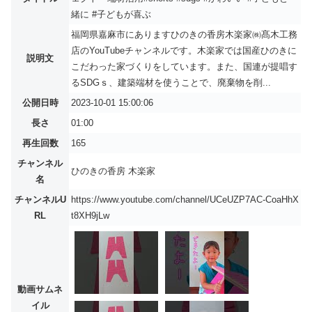
緒に #子どもが喜ぶ
福岡県嘉麻市にありますひのきの香房木楽家㈱髙木工務
店のYouTubeチャンネルです。木楽家では国産ひのきに
説明文
こだわった家づくりをしています。また、国連が提唱す
るSDGｓ、建築端材を使うことで、廃棄物を削...
公開日時
2023-10-01 15:00:06
長さ
01:00
再生回数
165
チャンネル
ひのきの香房 木楽家
名
チャンネルU
https://www.youtube.com/channel/UCeUZP7AC-CoaHhX
RL
t8XH9jLw
動画サムネ
イル