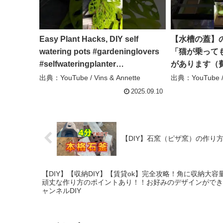
Easy Plant Hacks, DIY self
【水槽の蓋】
watering pots #gardeninglovers
「猫が乗って
#selfwateringplanter
があります（費
#diygardening – Vins & Annette
1750円） #水
出典：YouTube / Vins & Annette
出典：YouTube 
アクアリウム –
2025.09.10
【DIY】石窯（ピザ窯）の作り方
【DIY】【収納DIY】【賃貸ok】完全攻略！角に収納大
頑丈な作り方のポイントあり！！お好みのデザインができるク
ャンネルDIY