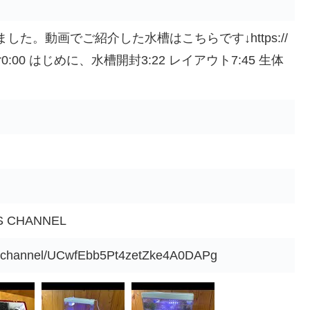
た。動画でご紹介した水槽はこちらです↓https://
hapter0:00 はじめに、水槽開封3:22 レイアウト7:45 生体
 CHANNEL
m/channel/UCwfEbb5Pt4zetZke4A0DAPg