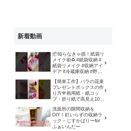
新着動画
📦知らなきゃ損！紙袋リ
メイク術♻️ #紙袋収納 #
紙袋リメイク #収納アイ
デア #冷蔵庫収納 #野菜
室収納 – Nihongo_Tips
【簡単工作】バラの花束
プレゼントボックスの作
り方🌹画用紙・紙コッ
プ・折り紙で高見え100
均DIY✨言葉なしで丁
洗面所の隙間収納を
寧！子供からシニアのレ
DIY！釘いらずの収納ラ
クリエーション／How to
ック – じすかばりーfor
make a rose – 簡単結び
ふぁいんだー
方辞典 / How to tie