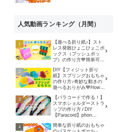
人気動画ランキング（月間）
【遊べる折り紙♪】スト
レス発散ひょこひょこボ
ックス（プッシュポッ
プ）の作り方💙簡単可愛
いおりがみ Fidget toy
DIY【フィジット折り
made from origami (Pop-
紙】スプリングおもちゃ
it) 종이 접기로 만드는 팝
の作り方♪奇妙な動きの
잇 - SodaCatOrigami 楽
遊べるおりがみ💙How to
しい折り紙♪
make spring toys
【パラコードで作る！】
Origami -
スマホショルダーストラ
SodaCatOrigami 楽しい
ップの作り方 / DIY
折り紙♪
【Paracord】phon
shoulder strap -
簡単な折り紙のおもちゃ
Macrame traveler Hikaru
のバスケットボール -