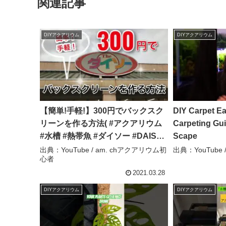
関連記事
DIYアクアリウム
DIYアクアリウム
【簡単!手軽!】300円でバックスク
DIY Carpet Easy Aquatic Plant
リーンを作る方法( #アクアリウム
Carpeting Gui
#水槽 #熱帯魚 #ダイソー #DAISO
Scape
#百均 ) – am. chアクアリウム初心
出典：YouTube / am. chアクアリウム初
出典：YouTube / 
心者
者
2021.03.28
DIYアクアリウム
DIYアクアリウム