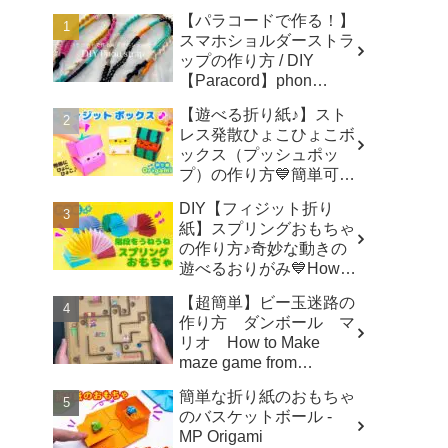
【パラコードで作る！】
スマホショルダーストラ
ップの作り方 / DIY
【Paracord】phon
shoulder strap -
【遊べる折り紙♪】スト
Macrame traveler Hikaru
レス発散ひょこひょこボ
ックス（プッシュポッ
プ）の作り方💙簡単可愛
いおりがみ Fidget toy
DIY【フィジット折り
made from origami (Pop-
紙】スプリングおもちゃ
it) 종이 접기로 만드는 팝
の作り方♪奇妙な動きの
잇 - SodaCatOrigami 楽
遊べるおりがみ💙How to
しい折り紙♪
make spring toys
【超簡単】ビー玉迷路の
Origami -
作り方 ダンボール マ
SodaCatOrigami 楽しい
リオ How to Make
折り紙♪
maze game from
Cardboard - モト製作所
簡単な折り紙のおもちゃ
MotoCrafts
のバスケットボール -
MP Origami