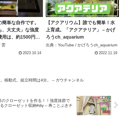
の簡単な自作です。
【アクアリウム】誰でも簡単！水
も、大丈夫」な強度
上育成。「アクアテリア」 – かげ
用は、約1500円～
ろうch_aquarium
槽 #蓋 #強度 #格子 #
/ 雲
出典：YouTube / かげろうch_aquarium
 雲
2023.10.14
2022.11.19
。移動式、組立時間は4分。 – ガウチャンネル
容量のクローゼットを作る！！強度抜群で
ローゼット収納#diy – 寿ことぶきチ