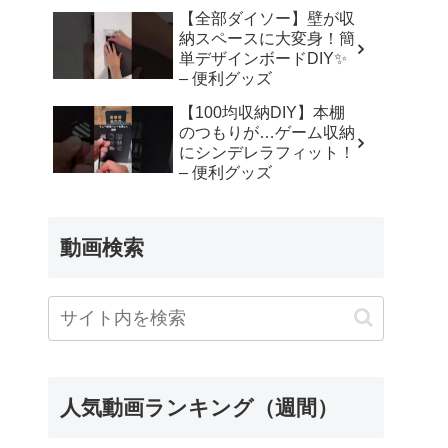
【全部ダイソー】壁が収
納スペースに大変身！簡
単デザインボードDIY✨
– 便利グッズ
【100均収納DIY】本棚
のつもりが…ゲーム収納
にシンデレラフィット！
– 便利グッズ
動画検索
人気動画ランキング（週間）