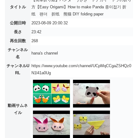
タイトル
方【Easy Origami】How to make Panda 종이접기 折
纸 팬더 折纸 熊猫 DIY folding paper
公開日時
2023-08-09 20:00:32
長さ
23:42
再生回数
268
チャンネル
hana's channel
名
チャンネルU
https://www.youtube.com/channel/UCpMqCCgaZSHQz0
RL
N1l41a0Ug
動画サムネ
イル