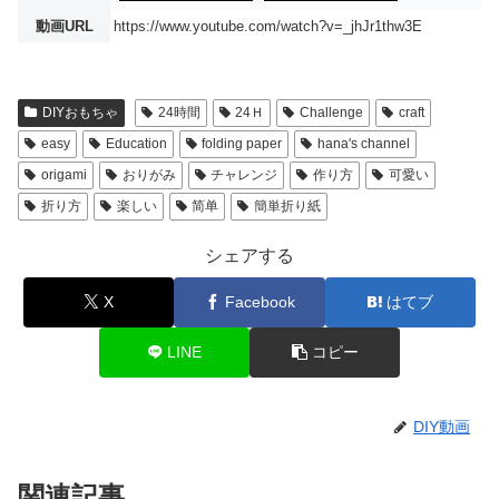
動画URL
https://www.youtube.com/watch?v=_jhJr1thw3E
DIYおもちゃ
24時間
24Ｈ
Challenge
craft
easy
Education
folding paper
hana's channel
origami
おりがみ
チャレンジ
作り方
可愛い
折り方
楽しい
简单
簡単折り紙
シェアする
X
Facebook
はてブ
LINE
コピー
DIY動画
関連記事