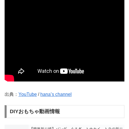
出典：
YouTube
/
hana’s channel
DIYおもちゃ動画情報
【簡単折り紙】パンダ うさぎ トナカイ トラの折り