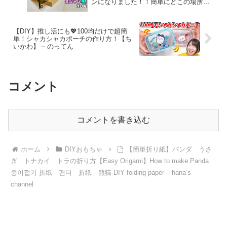
ンになりました！！簡単にどこの場所に
も棚を作れる！！好きなRiverカラーを作
れる！！#diy #棚 #レジン#天板 – 寿こと
ぶきチャンネルDIY
【DIY】推し活にも💖100均だけで超簡
単！シャカシャカポーチの作り方！【ち
いかわ】 – のってん
コメント
コメントを書き込む
ホーム
DIYおもちゃ
【簡単折り紙】パンダ うさ
ぎ トナカイ トラの折り方【Easy Origami】How to make Panda
종이접기 折纸 팬더 折纸 熊猫 DIY folding paper – hana’s
channel