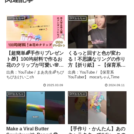
DIYおもちゃ
DIYおもちゃ
【超簡単🌈手作りプレゼン
くるっと回すと色が変わ
ト🎁】100均材料で作るお
る！不思議なリングの作り
花のクリップが可愛い🌸 #
方【折り紙】 – 【保育系
手作りプレゼント #簡単 #
YouTuber】 mocaちゃん
出典：YouTube / まあ先生🌈ちび
出典：YouTube / 【保育系
プレゼント #100均
Time
ちびおけいこch
YouTuber】 mocaちゃんTime
@maa_chiiku_asobi – ま
2025.03.09
2024.09.11
あ先生🌈ちびちびおけいこ
DIYおもちゃ
DIYおもちゃ
ch
Make a Viral Butter
【手作り・かんたん】あの