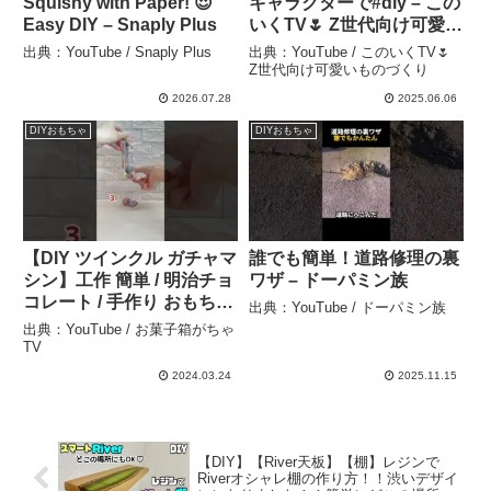
Squishy with Paper! 😍
キャラクターで#diy – この
Easy DIY – Snaply Plus
いくTV🌷 Z世代向け可愛い
ものづくり
出典：YouTube / Snaply Plus
出典：YouTube / このいくTV🌷
Z世代向け可愛いものづくり
2026.07.28
2025.06.06
DIYおもちゃ
DIYおもちゃ
【DIY ツインクル ガチャマ
誰でも簡単！道路修理の裏
シン】工作 簡単 / 明治チョ
ワザ – ドーパミン族
コレート / 手作り おもちゃ
出典：YouTube / ドーパミン族
/ meiji / ガチャガチャ /
出典：YouTube / お菓子箱がちゃ
#shorts – お菓子箱がちゃ
TV
TV
2024.03.24
2025.11.15
【DIY】【River天板】【棚】レジンで
Riverオシャレ棚の作り方！！渋いデザイ