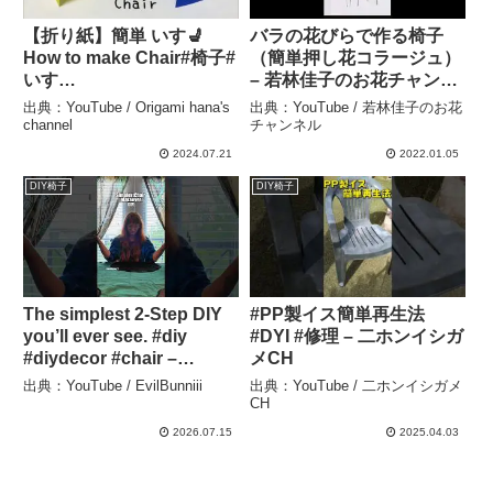
【折り紙】簡単 いす💺
バラの花びらで作る椅子
How to make Chair#椅子#
（簡単押し花コラージュ）
いす
– 若林佳子のお花チャンネ
#कुर्सी#Chair#Kursi#Стул#
ル
出典：YouTube / Origami hana's
出典：YouTube / 若林佳子のお花
Silla#의자#折り方#おりが
channel
チャンネル
み#origami#摺紙#종이접
2024.07.21
2022.01.05
기#DIY#作り方 – Origami
DIY椅子
DIY椅子
hana’s channel
The simplest 2-Step DIY
#PP製イス簡単再生法
you’ll ever see. #diy
#DYI #修理 – 二ホンイシガ
#diydecor #chair –
メCH
EvilBunniii
出典：YouTube / EvilBunniii
出典：YouTube / 二ホンイシガメ
CH
2026.07.15
2025.04.03