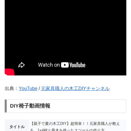
出典：
YouTube
/
元家具職人の木工DIYチャンネル
DIY椅子動画情報
【親子で夏の木工DIY】超簡単！！元家具職人が教え
タイトル
る、1×4材と垂木を使ったスツールの作り方。