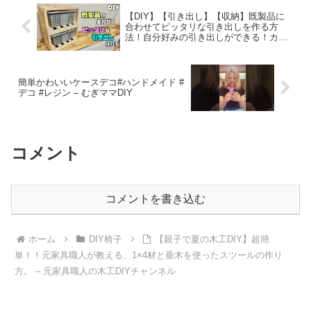
【DIY】【引き出し】【収納】既製品に
合わせてピッタリな引き出しを作る方
法！自分好みの引き出しができる！カゴ
が家具に変身！1種類の木だけで作る、均
等割のポイントもあり！！#diy #収納 #引
き出し – 寿ことぶきチャンネルDIY
簡単かわいいケースデコ#ハンドメイド #
デコ #レジン – むぎママDIY
コメント
コメントを書き込む
ホーム
DIY椅子
【親子で夏の木工DIY】超簡
単！！元家具職人が教える、1×4材と垂木を使ったスツールの作り
方。 – 元家具職人の木工DIYチャンネル