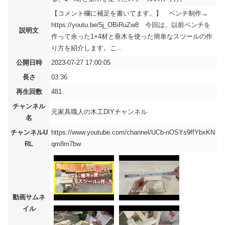
【コメント欄に補足を書いてます。】 ベンチ制作→
https://youtu.be/5j_OBiRuZw8 今回は、以前ベンチを
説明文
作って余った1×4材と垂木を使った簡単なスツールの作
り方を紹介します。こ...
公開日時
2023-07-27 17:00:05
長さ
03:36
再生回数
481
チャンネル
元家具職人の木工DIYチャンネル
名
チャンネルU
https://www.youtube.com/channel/UCb-nOSYs9ffYbxKN
RL
qm8m7bw
動画サムネ
イル