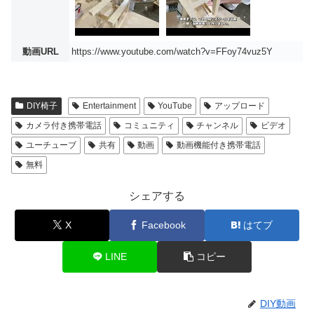
動画URL
https://www.youtube.com/watch?v=FFoy74vuz5Y
DIY椅子
Entertainment
YouTube
アップロード
カメラ付き携帯電話
コミュニティ
チャンネル
ビデオ
ユーチューブ
共有
動画
動画機能付き携帯電話
無料
シェアする
X
Facebook
はてブ
LINE
コピー
DIY動画