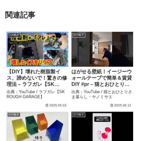
関連記事
DIY椅子
DIY椅子
【DIY】壊れた樹脂製イ
はがせる壁紙！イージーウ
ス、諦めないで！驚きの修
ォールテープで簡単＆賃貸
理法 – ラフガレ【SK
DIY #pr – 猫とおひとりさ
ROUGH GARAGE】
ま暮らし・ヤノミサエ
出典：YouTube / ラフガレ【SK
出典：YouTube / 猫とおひとりさ
ROUGH GARAGE】
ま暮らし・ヤノミサエ
2025.05.03
2025.09.12
DIY椅子
DIY椅子