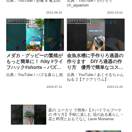
出典：YouTube / 紗亀 & 亀太郎
出典：YouTube / かげろう
法 – かげろう
ch_aquarium
ch_aquarium
2021.09.10
2022.10.01
DIYアクアリウム
DIYアクアリウム
メダカ・グッピーの繁殖が
金魚水槽に手作りろ過器の
もっと簡単に！ #diy #ライ
作ります DIYろ過器の作
フハック#shorts – バズる
り方 優秀で簡単なコスパ
暮らし術
最高な自家製ろ過#shorts
出典：YouTube / バズる暮らし術
出典：YouTube / あくそるちゃん
#金魚 #金魚水槽 – あくそ
ねる 2【アクアリウム】
るちゃんねる 2【アクアリ
2026.07.11
2023.12.26
ウム】
庭の ユーカリ で簡単♪【スパイラルブーケ
の 作り方】手軽に楽しむ 花のある暮らし –
花と料理とおもてなし Lavie Monamie