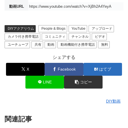
動画URL
https://www.youtube.com/watch?v=XjBh2A4YeyA
DIYアクアリウム
People & Blogs
YouTube
アップロード
カメラ付き携帯電話
コミュニティ
チャンネル
ビデオ
ユーチューブ
共有
動画
動画機能付き携帯電話
無料
シェアする
X
Facebook
はてブ
LINE
コピー
DIY動画
関連記事