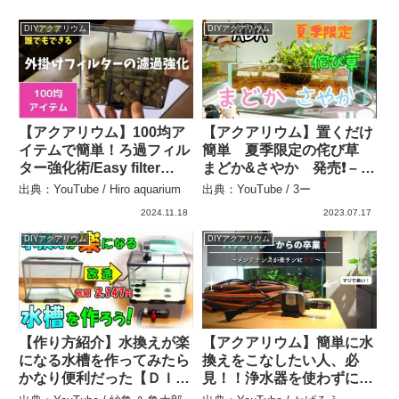
DIYアクアリウム
DIYアクアリウム
【アクアリウム】100均ア
【アクアリウム】置くだけ
イテムで簡単！ろ過フィル
簡単 夏季限定の侘び草
ター強化術/Easy filter
まどか&さやか 発売❗️ – 3
strengthening
ー
出典：YouTube / Hiro aquarium
出典：YouTube / 3ー
techniques using 100 yen
2024.11.18
2023.07.17
items! #006 – Hiro
aquarium
DIYアクアリウム
DIYアクアリウム
【作り方紹介】水換えが楽
【アクアリウム】簡単に水
になる水槽を作ってみたら
換えをこなしたい人、必
かなり便利だった【ＤＩ
見！！浄水器を使わずにバ
Ｙ】 – 紗亀 & 亀太郎
ケツリレーから卒業する方