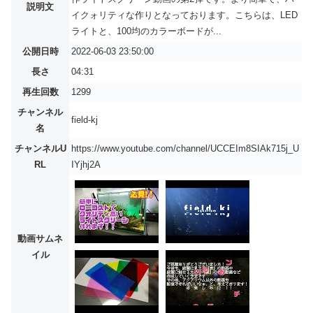
説明文
イクォリティな作りとなっております。こちらは、LED
ライトと、100均のカラーボードが...
公開日時
2022-06-03 23:50:00
長さ
04:31
再生回数
1299
チャンネル
field-kj
名
チャンネルU
https://www.youtube.com/channel/UCCEIm8SIAk715j_U
RL
IYjhj2A
動画サムネ
イル