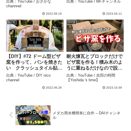
出典：YouTube / おさかな
出典：YouTube / MFチャンネル
channnel
2022.08.19
2023.04.11
DIY窯
DIY窯
【DIY】#72 ドーム型ピザ
耐火煉瓦とブロックだけで
窯を作って、パンを焼きた
ピザ窯を作る！積み木のよ
い クラッシュタイル貼り
うに重ねるだけなので設
はとっても楽しい【ピザ窯
置、片付けが簡単にでき
出典：YouTube / DIY nico
出典：YouTube / 吉田の時間
作り③】 – DIY nico
る！ – 吉田の時間
channel
【Yoshida 's time】
channel
【Yoshida ‘s time】
2022.06.26
2023.10.09
メダカ用水槽簡単に自作 – DAIチャンネ
ル