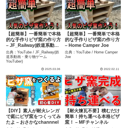
DIY窯
DIY窯
【超簡単】一番簡単で本格
【超簡単】一番簡単で本格
的な手作りピザ窯の作り方
的な手作りピザ窯の作り方
– JF_Railway(鉄道系動
– Home Camper Joe
画・乗り物ゲーム
出典：YouTube / JF_Railway(鉄
出典：YouTube / Home Camper
YouTuber)
道系動画・乗り物ゲーム
Joe
YouTuber)
2025.03.06
2022.02.11
DIY窯
DIY窯
【DIY】素人が耐火レンガ
【耐火煉瓦不要】積むだけ
で庭にピザ窯をつくってみ
簡単！持ち運べる本格ピザ
たよ – おさかなchannnel
窯！ – MFチャンネル