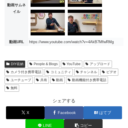
動画サムネ
イル
動画URL
https://www.youtube.com/watch?v=4AkB7MfwRMg
DIY収納
People & Blogs
YouTube
アップロード
カメラ付き携帯電話
コミュニティ
チャンネル
ビデオ
ユーチューブ
共有
動画
動画機能付き携帯電話
無料
シェアする
X
Facebook
はてブ
LINE
コピー