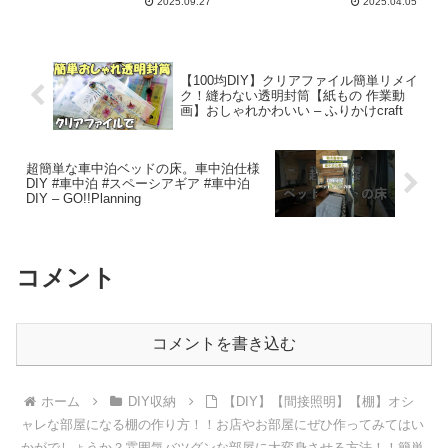
2025.09.27
2025.04.05
【100均DIY】クリアファイル簡単リメイ
ク！縫わない透明封筒【紙もの 作業動
画】おしゃれかわいい – ふりかけcraft
超簡単な車中泊ベッドの床。車中泊仕様
DIY #車中泊 #スペーシアギア #車中泊
DIY – GO!!Planning
コメント
コメントを書き込む
ホーム
DIY収納
【DIY】【間接照明】【棚】オシ
ャレな部屋になる棚の作り方！！お店やお部屋にぜひ作ってみてはい
かがでしょうか？雰囲気バツグンな部屋に大変身させる方法！！簡単