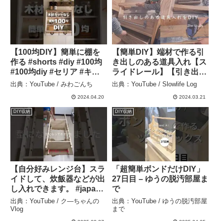
【100均DIY】簡単に棚を
【簡単DIY】端材で作る引
作る #shorts #diy #100均
き出しのある道具入れ【ス
#100均diy #セリア #キャ
ライドレール】【引き出
ンドゥ#簡単diy #棚 #収納
し】Tool case with
出典：YouTube / みわごんち
出典：YouTube / Slowlife Log
– みわごんち
drawers made from
2024.04.20
2024.03.21
scraps – Slowlife Log
DIY収納
DIY収納
【自分好みレンジ台】スラ
「超簡単ボンドだけDIY」
イドして、炊飯器などが出
27日目 – ゆうの脱汚部屋ま
し入れできます。 #japan
で
#shorts #収納 #diy #レン
出典：YouTube / ク―ちゃんの
出典：YouTube / ゆうの脱汚部屋
ジ台#簡単 #整理 – ク―ち
Vlog
まで
ゃんのVlog