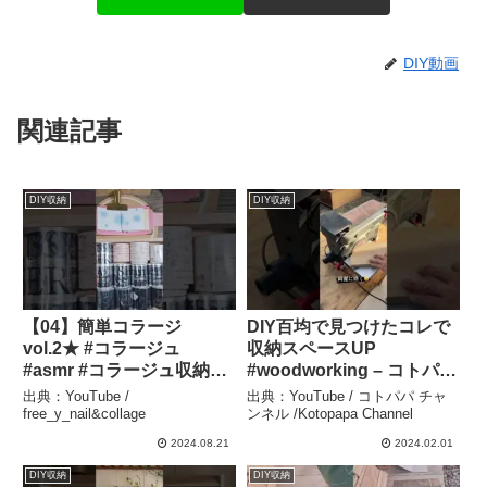
DIY動画
関連記事
DIY収納
DIY収納
【04】簡単コラージ
DIY百均で見つけたコレで
vol.2★ #コラージュ
収納スペースUP
#asmr #コラージュ収納
#woodworking – コトパパ
#collage #journal
チャンネル /Kotopapa
出典：YouTube /
出典：YouTube / コトパパ チャ
#journalwithme #紙もの好
Channel
free_y_nail&collage
ンネル /Kotopapa Channel
き #シール収納 #女の子コ
2024.08.21
2024.02.01
ラージュ –
DIY収納
DIY収納
free_y_nail&collage