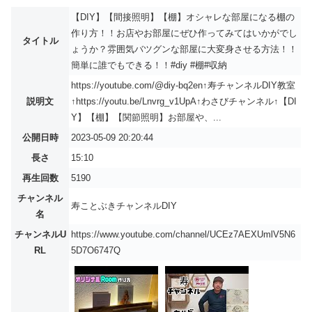
【DIY】【間接照明】【棚】オシャレな部屋になる棚の
作り方！！お店やお部屋にぜひ作ってみてはいかがでし
タイトル
ょうか？雰囲気バツグンな部屋に大変身させる方法！！
簡単に誰でもできる！！#diy #棚#収納
https://youtube.com/@diy-bq2en↑寿チャンネルDIY教室
説明文
↑https://youtu.be/Lnvrg_v1UpA↑わさびチャンネル↑【DI
Y】【棚】【関節照明】お部屋や、...
公開日時
2023-05-09 20:20:44
長さ
15:10
再生回数
5190
チャンネル
寿ことぶきチャンネルDIY
名
チャンネルU
https://www.youtube.com/channel/UCEz7AEXUmlV5N6
RL
5D7O6747Q