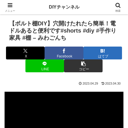
DIYチャンネル
メニュー
検索
【ボルト棚DIY】穴開けたれたら簡単！電
ドルあると便利です#shorts #diy #手作り
家具 #棚 – みわごんち
X
Facebook
はてブ
LINE
コピー
2023.04.29
2023.04.30