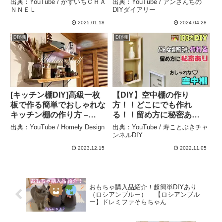
出典：YouTube / かずいちＣＨＡ
出典：YouTube / アンさんちの
う！Iron rack making# １
ＮＮＥＬ
DIYダイアリー
００均一ＤＩＹ#アイアン
2025.01.18
2024.04.28
ラック#多肉植物#Iron
DIY棚
DIY棚
rack – かずいちＣＨＡＮＮ
ＥＬ
[キッチン棚DIY]高級一枚
【DIY】空中棚の作り
板で作る簡単でおしゃれな
方！！どこにでも作れ
キッチン棚の作り方 –
る！！留め方に秘密あ
Homely Design
り！！【100均DIY】オシ
出典：YouTube / Homely Design
出典：YouTube / 寿ことぶきチャ
ャレ棚、飾り棚ができ
ンネルDIY
る！！デッドスペースがお
2023.12.15
2022.11.05
しゃになる！！【Seria】
【DAISO】#diy#棚 #空中
棚 – 寿ことぶきチャンネル
DIY
おもちゃ購入品紹介！超簡単DIYあり
（ロシアンブルー） – 【ロシアンブル
ー】ドレミファそらちゃん