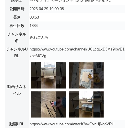
説明文
#セルフリノベーション #interior #収納 #ボルト...
公開日時
2023-04-29 19:00:08
長さ
00:53
再生回数
1884
チャンネル
みわごんち
名
チャンネルU
https://www.youtube.com/channel/UCLcqLkD3Mz9IbvE1
RL
xoeMCVg
動画サムネ
イル
動画URL
https://www.youtube.com/watch?v=GvnHjNopVRU