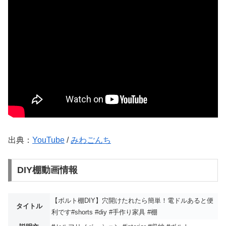
出典：
YouTube
/
みわごんち
DIY棚動画情報
【ボルト棚DIY】穴開けたれたら簡単！電ドルあると便
タイトル
利です#shorts #diy #手作り家具 #棚