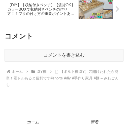
【DIY】【収納付きベンチ】【賃貸OK】
カラーBOXで収納付きベンチの作り
方！！フタの付け方の重要ポイントあ
り！！なるほど…と思わせる付け方！！
賃貸でも壁にトンと置ける！！移動も簡
単で強度も抜群！ – 寿ことぶきチャンネ
ルDIY
コメント
コメントを書き込む
ホーム
DIY棚
【ボルト棚DIY】穴開けたれたら簡
単！電ドルあると便利です#shorts #diy #手作り家具 #棚 – みわごん
ち
ホーム
新着