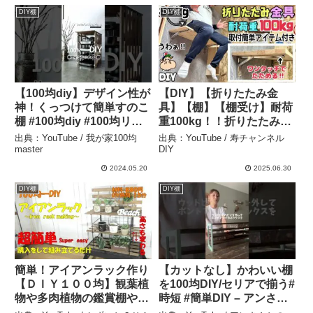
DIY棚
DIY棚
【100均diy】デザイン性が
【DIY】【折りたたみ金
神！くっつけて簡単すのこ
具】【棚】【棚受け】耐荷
棚 #100均diy #100均リメ
重100kg！！折りたたみ金
イク – 我が家100均master
具のご紹介です！！85kg
出典：YouTube / 我が家100均
出典：YouTube / 寿チャンネル
の僕が乗れました！！取付
master
DIY
簡単なアイテム付きで便利
2024.05.20
2025.06.30
です！！初心者さんにも寄
DIY棚
DIY棚
り添った商品です！#diy –
寿チャンネルDIY
簡単！アイアンラック作り
【カットなし】かわいい棚
【ＤＩＹ１００均】観葉植
を100均DIY/セリアで揃う#
物や多肉植物の鑑賞棚や小
時短 #簡単DIY – アンさん
物を飾ってはどうでしょ
ちのDIYダイアリー