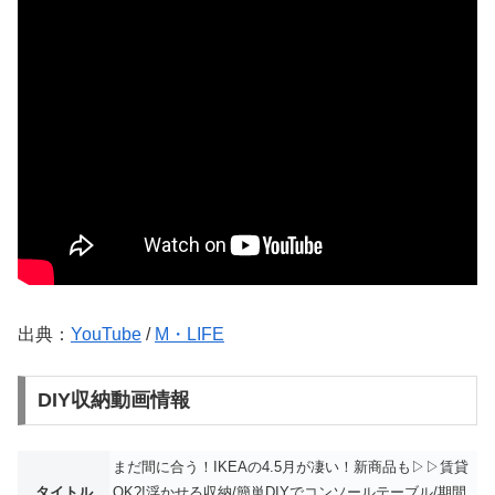
出典：
YouTube
/
M・LIFE
DIY収納動画情報
まだ間に合う！IKEAの4.5月が凄い！新商品も▷▷賃貸
タイトル
OK?!浮かせる収納/簡単DIYでコンソールテーブル/期間