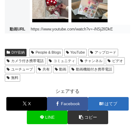
動画URL
https://www.youtube.com/watch?v=-iNSj2lIDkE
DIY収納
People & Blogs
YouTube
アップロード
カメラ付き携帯電話
コミュニティ
チャンネル
ビデオ
ユーチューブ
共有
動画
動画機能付き携帯電話
無料
シェアする
X
Facebook
はてブ
LINE
コピー