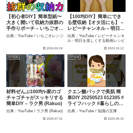
【初心者DIY】簡単型紙〜
【100均DIY】簡単にでき
大きく開いて収納力抜群の
る壁収納【オタ活にも】 –
手作りポーチ – いちごオレ
レピーチャンネル – 明日を
ンジ
楽しくする動画レシピ
出典：YouTube / いちごオレンジ
出典：YouTube / レピーチャンネ
ル - 明日を楽しくする動画レシピ
2024.03.24
2023.10.12
DIY収納
DIY収納
材料ぜんぶ100均✨家のゴ
クエン酸パックで美肌 簡
チャゴチャがスッキリする
単DIY 20250523 012305 #
簡単DIY – ラク男 (Rakuo)
ライフハック #暮らしの知
恵 #知らなきゃ損 #今日か
出典：YouTube / ラク男 (Rakuo)
出典：YouTube / 知識の宝庫
ら使える #みんなに教えた
2026.07.31
2025.06.15
い#ショート動画 #1分でわ
かる #裏技紹介 – 知識の宝