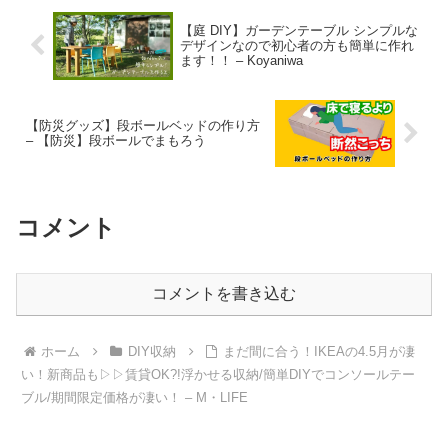
庫
【庭 DIY】ガーデンテーブル シンプルな
デザインなので初心者の方も簡単に作れ
ます！！ – Koyaniwa
【防災グッズ】段ボールベッドの作り方
– 【防災】段ボールでまもろう
コメント
コメントを書き込む
ホーム
DIY収納
まだ間に合う！IKEAの4.5月が凄
い！新商品も▷▷賃貸OK?!浮かせる収納/簡単DIYでコンソールテー
ブル/期間限定価格が凄い！ – M・LIFE