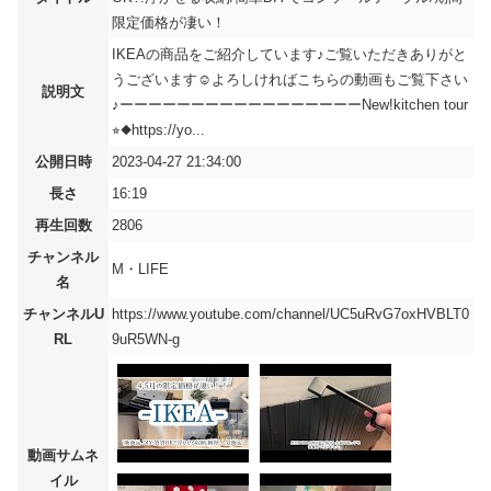
限定価格が凄い！
IKEAの商品をご紹介しています♪ご覧いただきありがと
うございます☺︎よろしければこちらの動画もご覧下さい
説明文
♪ーーーーーーーーーーーーーーーーーNew!kitchen tour
⭐︎◆https://yo...
公開日時
2023-04-27 21:34:00
長さ
16:19
再生回数
2806
チャンネル
M・LIFE
名
チャンネルU
https://www.youtube.com/channel/UC5uRvG7oxHVBLT0
RL
9uR5WN-g
動画サムネ
イル