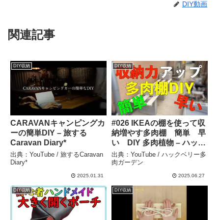
DIY動画
関連記事
DIY収納
DIY収納
CARAVANキャンピングカ
#026 IKEAの棚を使って収
ーの簡単DIY – 旅する
納増やす多肉棚 簡単 早
Caravan Diary*
い DIY 多肉植物 – ハック
ベリー多肉ガーデン
出典：YouTube / 旅するCaravan
出典：YouTube / ハックベリー多
Diary*
肉ガーデン
2025.01.31
2025.06.27
DIY収納
DIY収納