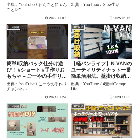
模様編み – Slow生活
出典：YouTube / わんことにゃん
出典：YouTube / Slow生活
ことDIY
2022.11.07
2025.05.16
DIY収納
DIY収納
簡単❗️収納バック仕分け遊
【軽バンライフ】N-VANの
び！ #ショート #手作りお
ユーティリティナット一番
もちゃ – ごーやの手作りチ
簡単活用法。壁掛け収納と
ャンネル
目隠しに。 – 4畳半Garage
出典：YouTube / ごーやの手作り
出典：YouTube / 4畳半Garage
Life
チャンネル
Life
2024.01.24
2023.11.02
DIY収納
DIY収納