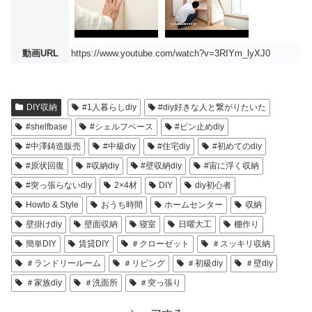
動画URL
https://www.youtube.com/watch?v=3RIYm_lyXJ0
DIY収納
#1人暮らしdiy
#diy好きな人と繋がりたいた
#shelfbase
#シェルフベース
#ピン止めdiy
#中澤鋳造販売
#中級diy
#住宅diy
#初めてのdiy
#原状回復
#収納diy
#壁収納diy
#宙に浮く収納
#突っ張らないdiy
2×4材
DIY
diy初心者
Howto & Style
おうち時間
ホームセンター
収納
壁掛けdiy
壁面収納
寝室
日曜大工
棚作り
簡単DIY
賃貸DIY
＃クローゼット
＃スッキリ収納
＃ランドリールーム
＃リビング
＃初級diy
＃壁diy
＃家族diy
＃洗面所
＃突っ張り