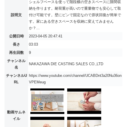
シェルフベースを使って階段横の空きスペースに隙間収
納を作ります。耐荷重が高いので重量物でも安心して取
説明文
付け可能です。壁にピンで固定なので原状回復が簡単で
す。家にある空きスペースを収納に変えてみません
か？...
公開日時
2023-04-05 20:47:41
長さ
03:03
再生回数
9
チャンネル
NAKAZAWA DIE CASTING SALES CO.,LTD
名
チャンネルU
https://www.youtube.com/channel/UCABDnt3a20Nu36on
RL
VPEMeug
動画サムネ
イル