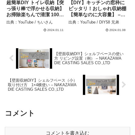
超簡単DIY トイレ収納【突
【DIY】キッチンの窓枠に
っ張り棒で浮かせる収納】
ピッタリ！おしゃれ収納棚
お掃除楽ちんで清潔 100均
【簡単なのに大容量】 –
でおしゃれなトイレットペ
DIY58 兄弟
出典：YouTube / ちいさん
出典：YouTube / DIY58 兄弟
ーパーフォルダ 可愛い収
2024.01.11
2024.01.08
納棚を作る – ちいさん
【壁面収納DIY】シェルフベースの使い
方 リビング設置（例） – NAKAZAWA
DIE CASTING SALES CO.,LTD
【壁面収納DIY】シェルフベース（小）
取り付け方 1×4横使い – NAKAZAWA
DIE CASTING SALES CO.,LTD
コメント
コメントを書き込む