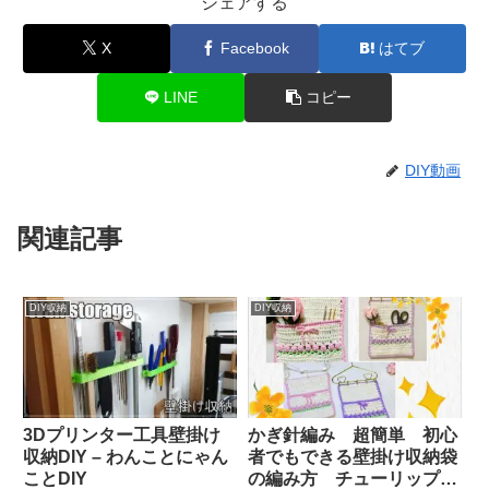
シェアする
X
Facebook
はてブ
LINE
コピー
DIY動画
関連記事
DIY収納
DIY収納
3Dプリンター工具壁掛け
かぎ針編み 超簡単 初心
収納DIY – わんことにゃん
者でもできる壁掛け収納袋
ことDIY
の編み方 チューリップ🌷