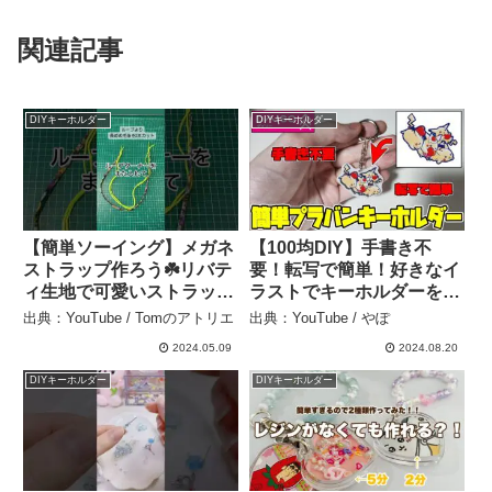
関連記事
DIYキーホルダー
DIYキーホルダー
【簡単ソーイング】メガネ
【100均DIY】手書き不
ストラップ作ろう☘️リバテ
要！転写で簡単！好きなイ
ィ生地で可愛いストラップ
ラストでキーホルダーを作
できるよ♡ふわふわで首に
ってみた！ – やぽ
出典：YouTube / Tomのアトリエ
出典：YouTube / やぽ
かけても痛くない#sewing
2024.05.09
2024.08.20
#howto #100均diy #100均
#リメイク #easy – Tomの
DIYキーホルダー
DIYキーホルダー
アトリエ