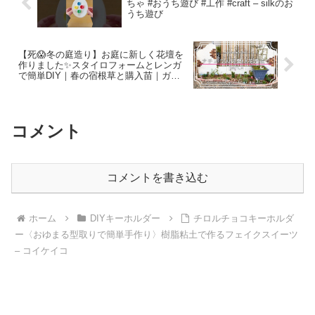
ちゃ #おうち遊び #工作 #craft – silkのお
うち遊び
【死😱冬の庭造り】お庭に新しく花壇を
作りました✨スタイロフォームとレンガ
で簡単DIY｜春の宿根草と購入苗｜ガー
デニングvlog – ままとばーばのGarden
Life
コメント
コメントを書き込む
ホーム
DIYキーホルダー
チロルチョコキーホルダ
ー〈おゆまる型取りで簡単手作り〉樹脂粘土で作るフェイクスイーツ
– コイケイコ