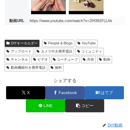
動画URL
https://www.youtube.com/watch?v=2IH391FLLAk
DIYキーホルダー
People & Blogs
YouTube
アップロード
カメラ付き携帯電話
コミュニティ
チャンネル
ビデオ
ユーチューブ
共有
動画
動画機能付き携帯電話
無料
シェアする
X
Facebook
はてブ
LINE
コピー
DIY動画