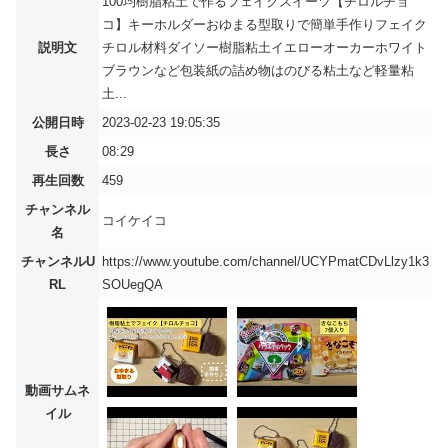
100均樹脂粘土で作るフェイクスイーツ【チロルチョ
コ】キーホルダーおゆまる型取りで簡単手作りフェイク
説明文
チロル材料ダイソー樹脂粘土イエローオーカーホワイト
ブラウンなど包装紙の詰め物はのびる粘土など軽量粘
土...
公開日時
2023-02-23 19:05:35
長さ
08:29
再生回数
459
チャンネル
コイケイコ
名
チャンネルU
https://www.youtube.com/channel/UCYPmatCDvLlzy1k3
RL
SOUegQA
動画サムネ
イル