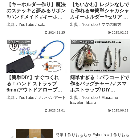
【キーホルダー作り】魔法
【ちいかわ】レジンなしで
のステッキと夢みるリボン
も作れる❤️簡単シャカシャ
#ハンドメイド #キーホル
カキーホルダー#セリア –
ダー #ストラップ #asmr –
ママの味方
出典：YouTube / sala
出典：YouTube / ママの味方
sala
2024.11.25
2025.02.22
DIYキーホルダー
DIYキーホルダー
【簡単DIY】すぐつくれ
簡単すぎる！パラコードで
る！ハンド ストラップ
作るバッグチャーム/ スマ
6mmアウトドアロープ使
ホストラップ/ DIY
用 / outdoor rope hand
Paracord hand strap. –
出典：YouTube / メルヘンアート
出典：YouTube / Macrame
strap – メルヘンアート
Macrame traveler Hikaru
traveler Hikaru
2023.02.01
2025.06.21
簡単手作りおもちゃ #shorts #手作りおも