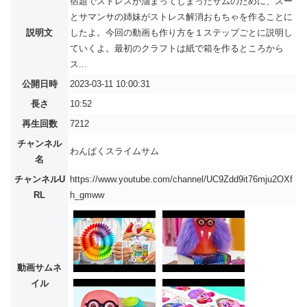
宿題でストレスが溜まってしまったサムのために、スー
とサマンサの姉妹がストレス解消おもちゃを作ることに
説明文
したよ。今回の動画も作り方を１ステップごとに説明し
ていくよ。最初のクラフトは紙で箱を作るところから
ス...
公開日時
2023-03-11 10:00:31
長さ
10:52
再生回数
7212
チャンネル
わんぱくスライムサム
名
チャンネルU
https://www.youtube.com/channel/UC9Zdd9it76mju2OXf
RL
h_gmww
動画サムネ
イル