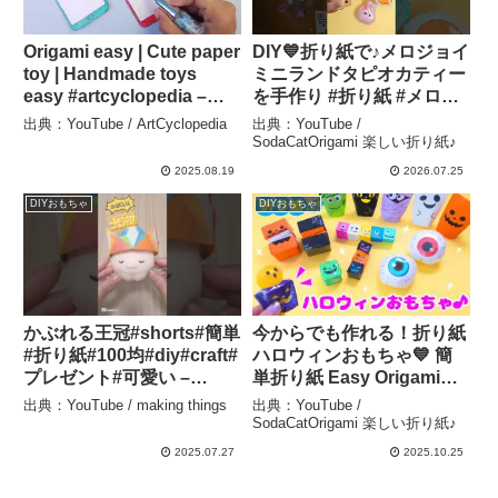
Origami easy | Cute paper
DIY💙折り紙で♪メロジョイ
toy | Handmade toys
ミニランドタピオカティー
easy #artcyclopedia –
を手作り #折り紙 #メロジ
ArtCyclopedia
ョイミニランド #作り方
出典：YouTube / ArtCyclopedia
出典：YouTube /
#mellojoyminiland –
SodaCatOrigami 楽しい折り紙♪
SodaCatOrigami 楽しい折
2025.08.19
2026.07.25
り紙♪
DIYおもちゃ
DIYおもちゃ
かぶれる王冠#shorts#簡単
今からでも作れる！折り紙
#折り紙#100均#diy#craft#
ハロウィンおもちゃ💙 簡
プレゼント#可愛い –
単折り紙 Easy Origami
making things
Halloween Toys –
出典：YouTube / making things
出典：YouTube /
SodaCatOrigami 楽しい折
SodaCatOrigami 楽しい折り紙♪
り紙♪
2025.07.27
2025.10.25