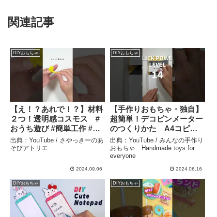
関連記事
DIYおもちゃ
DIYおもちゃ
【え！？あれで！？】材料
【手作りおもちゃ・独自】
２つ！透明感コスモス #
超簡単！デコピンメーター
おうち遊び #簡単工作 #ハ
のつくりかた A4コピー
ンドメイド #手作りおもち
用紙１枚でできる！！#手
出典：YouTube / さやっきーのあ
出典：YouTube / みんなの手作り
ゃ #diy #おうち時間 #子ど
作りおもちゃ #工作 #簡
そびアトリエ
おもちゃ Handmade toys for
everyone
も工作 #保育ネタ #保育製
単 #仕掛け #知育玩具
作 – さやっきーのあそびア
#diy #diycraft #diycrafts –
2024.09.06
2024.06.16
トリエ
みんなの手作りおもちゃ
DIYおもちゃ
DIYおもちゃ
Handmade toys for
everyone