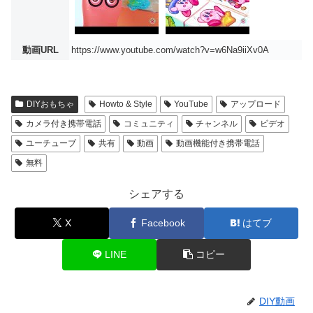
動画URL
https://www.youtube.com/watch?v=w6Na9iiXv0A
DIYおもちゃ
Howto & Style
YouTube
アップロード
カメラ付き携帯電話
コミュニティ
チャンネル
ビデオ
ユーチューブ
共有
動画
動画機能付き携帯電話
無料
シェアする
X
Facebook
はてブ
LINE
コピー
DIY動画