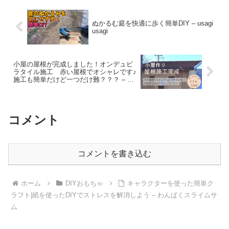
ぬかるむ庭を快適に歩く簡単DIY – usagi
usagi
小屋の屋根が完成しました！オンデュビ
ラタイル施工 赤い屋根でオシャレです♪
施工も簡単だけど一つだけ難？？？ – あ
りぽぽちゃんねる【ガーデニングDIYと
田舎暮らし】
コメント
コメントを書き込む
ホーム
DIYおもちゃ
キャラクターを使った簡単ク
ラフト|紙を使ったDIYでストレスを解消しよう – わんぱくスライムサ
ム