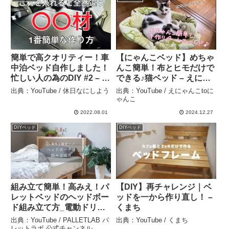
簡単で高クオリティー！車
【にゃんこベッド】めちゃ
中泊ベッド自作しました！
んこ簡単！布とヒモだけで
忙しい人の為のDIY #2 – 休
できる♪猫ベッド – えにゃ
日なにしよう
んこtoにゃんこ
出典：YouTube / 休日なにしよう
出典：YouTube / えにゃんこtoに
ゃんこ
2022.08.01
2024.12.27
DIYベッド
DIYベッド
組み立て簡単！高みえ！パ
【DIY】再チャレンジ｜ベ
レットベッドのヘッドボー
ッドを一から作り直し！ –
ド組み立て方_電動ドリル
くまち
不要！_木製パレット専門
出典：YouTube / PALLETLAB パ
出典：YouTube / くまち
店パレットラボ PALLET
レットラボ 公式チャンネル