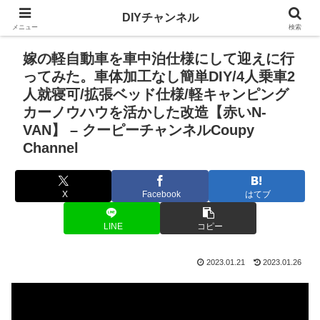
DIYチャンネル
メニュー
検索
嫁の軽自動車を車中泊仕様にして迎えに行
ってみた。車体加工なし簡単DIY/4人乗車2
人就寝可/拡張ベッド仕様/軽キャンピング
カーノウハウを活かした改造【赤いN-
VAN】 – クーピーチャンネルCoupy
Channel
X
Facebook
はてブ
LINE
コピー
2023.01.21
2023.01.26