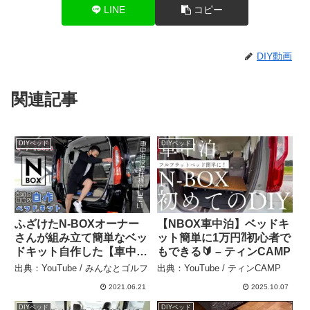
LINE
コピー
DIY動画
関連記事
DIYベッド
DIYベッド
ふざけたN-BOXオーナー
【NBOX車中泊】ベッドキ
さんが組み立て簡単なベッ
ット簡単に1万円⁈初心者で
ドキット自作した【車中泊
もできる🔰 – ティンCAMP
快適仕様】 – みんなとゴル
出典：YouTube / みんなとゴルフ
出典：YouTube / ティンCAMP
フ
2021.06.21
2025.10.07
DIYベッド
DIYベッド