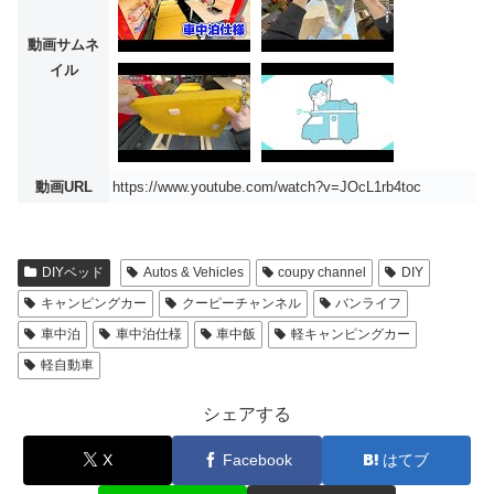
動画サムネ
イル
動画URL
https://www.youtube.com/watch?v=JOcL1rb4toc
DIYベッド
Autos & Vehicles
coupy channel
DIY
キャンピングカー
クーピーチャンネル
バンライフ
車中泊
車中泊仕様
車中飯
軽キャンピングカー
軽自動車
シェアする
X
Facebook
はてブ