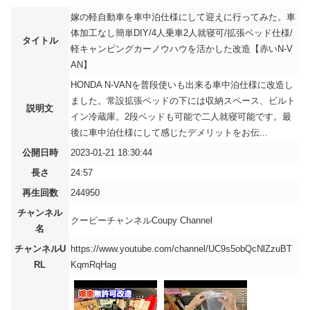
嫁の軽自動車を車中泊仕様にして迎えに行ってみた。車
体加工なし簡単DIY/4人乗車2人就寝可/拡張ベッド仕様/
タイトル
軽キャンピングカーノウハウを活かした改造【赤いN-V
AN】
HONDA N-VANを普段使いも出来る車中泊仕様に改造し
ました。常設拡張ベッドの下には収納スペース、ビルト
説明文
イン冷蔵庫。2段ベッドも可能で二人就寝可能です。最
後に車中泊仕様にして感じたデメリットをお伝...
公開日時
2023-01-21 18:30:44
長さ
24:57
再生回数
244950
チャンネル
クーピーチャンネルCoupy Channel
名
チャンネルU
https://www.youtube.com/channel/UC9s5obQcNlZzuBT
RL
KqmRqHag