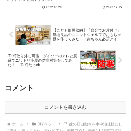
LAB – PALLETLAB パレ
2022.10.28
2022.12.15
ットラボ 公式チャンネル
【こども部屋収納】「自分でお片付け」
無地良品のユニットシェルフでおもちゃ
棚を作ってみた！〈赤ちゃん必須アイテ
ム〉【1歳・1歳5か月・1歳6ヶ月】ベビ
ー知育・イケア・簡単DIY・日用大工・
手作り家具 – ちゃんねるできたくん
[DIY]取り外し可能！ダイソーのアレと胴
縁でニワトリ小屋の防寒対策をしてみ
た！ – [DIY]たっch
コメント
コメントを書き込む
ホーム
DIYベッド
嫁の軽自動車を車中泊仕様にし
て迎えに行ってみた。車体加工なし簡単DIY/4人乗車2人就寝可/拡張