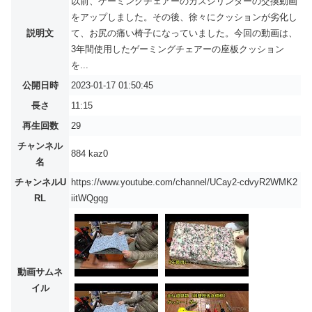
以前、ゲーミングチェアーのガスシリンダーの交換動画
をアップしました。その後、徐々にクッションが劣化し
説明文
て、お尻の痛い椅子になっていました。今回の動画は、
3年間使用したゲーミングチェアーの座板クッション
を...
公開日時
2023-01-17 01:50:45
長さ
11:15
再生回数
29
チャンネル
884 kaz0
名
チャンネルU
https://www.youtube.com/channel/UCay2-cdvyR2WMK2
RL
iitWQgqg
動画サムネ
イル