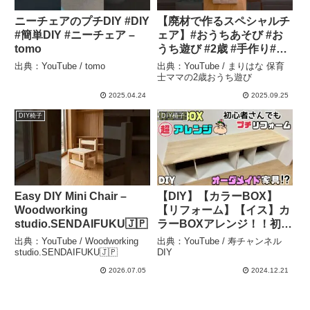
ニーチェアのプチDIY #DIY
【廃材で作るスペシャルチ
#簡単DIY #ニーチェア –
ェア】#おうちあそび #お
tomo
うち遊び #2歳 #手作り#廃
材#椅子#牛乳パック椅子 –
出典：YouTube / tomo
出典：YouTube / まりはな 保育
まりはな 保育士ママの2歳
士ママの2歳おうち遊び
おうち遊び
2025.04.24
2025.09.25
DIY椅子
DIY椅子
Easy DIY Mini Chair –
【DIY】【カラーBOX】
Woodworking
【リフォーム】【イス】カ
studio.SENDAIFUKU🇯🇵
ラーBOXアレンジ！！初心
者さんでもプチリフォーム
出典：YouTube / Woodworking
出典：YouTube / 寿チャンネル
ができる！！つながった長
studio.SENDAIFUKU🇯🇵
DIY
イス、ベンチが簡単にお部
2026.07.05
2024.12.21
屋や、お店に作れます！！
低コストで時短は最高#diy
– 寿チャンネルDIY