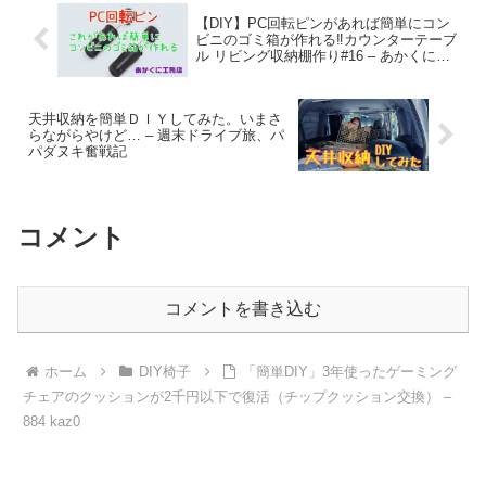
【DIY】PC回転ピンがあれば簡単にコン
ビニのゴミ箱が作れる‼️カウンターテーブ
ル リビング収納棚作り#16 – あかくに工
務店
天井収納を簡単ＤＩＹしてみた。いまさ
らながらやけど… – 週末ドライブ旅、パ
パダヌキ奮戦記
コメント
コメントを書き込む
ホーム
DIY椅子
「簡単DIY」3年使ったゲーミング
チェアのクッションが2千円以下で復活（チップクッション交換） –
884 kaz0