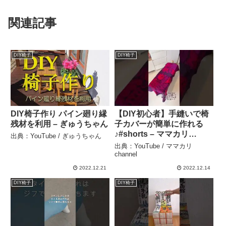
関連記事
DIY椅子
DIY椅子
DIY椅子作り パイン廻り縁
【DIY初心者】手縫いで椅
残材を利用 – ぎゅうちゃん
子カバーが簡単に作れる
♪#shorts – ママカリ
出典：YouTube / ぎゅうちゃん
channel
出典：YouTube / ママカリ
channel
2022.12.21
2022.12.14
DIY椅子
DIY椅子