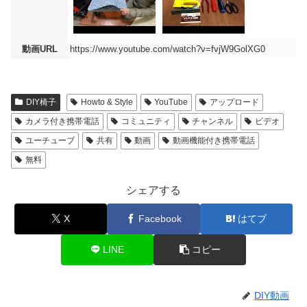
動画URL
https://www.youtube.com/watch?v=fvjW9GolXG0
DIY椅子
Howto & Style
YouTube
アップロード
カメラ付き携帯電話
コミュニティ
チャンネル
ビデオ
ユーチューブ
共有
動画
動画機能付き携帯電話
無料
シェアする
X
Facebook
はてブ
LINE
コピー
DIY動画