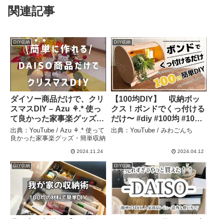
関連記事
DIY収納
DIY収納
ダイソー商品だけで、クリ
【100均DIY】 収納ボッ
スマスDIY – Azu ⚘.* 使っ
クス！ボンドでくっ付ける
て良かった家事楽グッズ・
だけ〜 #diy #100均 #100
簡単収納
均diy #セリア #キャンドゥ
出典：YouTube / Azu ⚘.* 使って
出典：YouTube / みわごんち
#鍋敷き#収納ボックス #簡
良かった家事楽グッズ・簡単収納
単diy – みわごんち
2024.11.24
2024.04.12
DIY収納
DIY収納