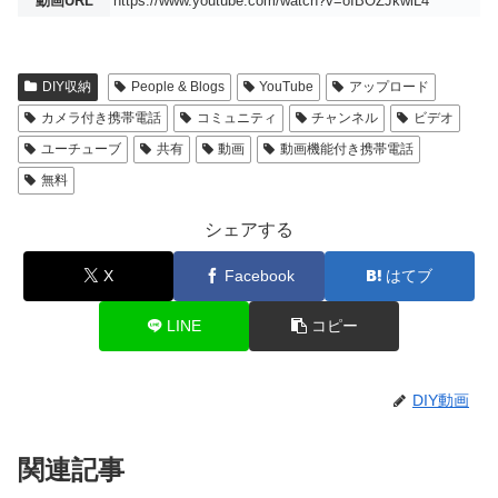
動画URL
https://www.youtube.com/watch?v=oIBOZJkwlL4
DIY収納
People & Blogs
YouTube
アップロード
カメラ付き携帯電話
コミュニティ
チャンネル
ビデオ
ユーチューブ
共有
動画
動画機能付き携帯電話
無料
シェアする
X
Facebook
はてブ
LINE
コピー
DIY動画
関連記事