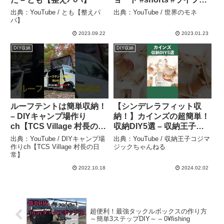
ック #lifehacks #簡単diy –
出典：YouTube / とも【整えパ
出典：YouTube / 世界のモネ
世界のモネ
パ】
2023.09.22
2023.01.23
DIY収納
DIY収納
ルーフテントは簡単収納！
【シンデレラフィット収
– DIYキャンプ場作り
納！】カインズの超簡単！
ch【TCS Village 村長の日
収納DIY5選 – 収納王子コ
常】
ジマジックちゃんねる
出典：YouTube / DIYキャンプ場
出典：YouTube / 収納王子コジマ
作りch【TCS Village 村長の日
ジックちゃんねる
常】
2022.10.18
2024.02.02
超便利！最強タックルボックスの作り方
～簡単3ステップDIY～ – 0¥fishing