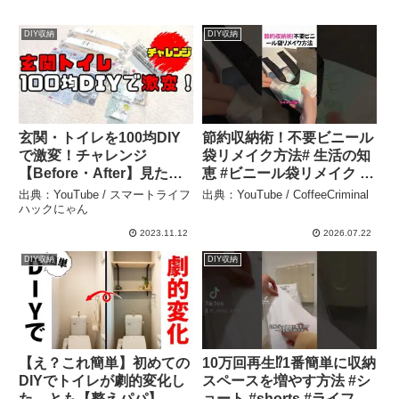
DIY収納
DIY収納
玄関・トイレを100均DIY
節約収納術！不要ビニール
で激変！チャレンジ
袋リメイク方法# 生活の知
【Before・After】見た目
恵 #ビニール袋リメイク #
良しコスパ良し楽しくDIY
収納術 #簡単 DIY #節約生
出典：YouTube / スマートライフ
出典：YouTube / CoffeeCriminal
– スマートライフハックに
活 #不要物活用 –
ハックにゃん
ゃん
CoffeeCriminal
2023.11.12
2026.07.22
DIY収納
DIY収納
【え？これ簡単】初めての
10万回再生⁉️1番簡単に収納
DIYでトイレが劇的変化し
スペースを増やす方法 #シ
た – とも【整えパパ】
ョート #shorts #ライフハ