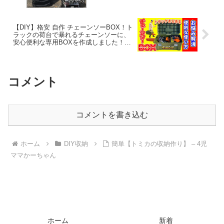
【DIY】格安 自作 チェーンソーBOX！ト
ラックの荷台で暴れるチェーンソーに、
安心便利な専用BOXを作成しました！持
ち運び便利で整備ツールも収納OK！とに
かく簡単、DIYチェーンソーケース！ –
456 DIY CHANNEL
コメント
コメントを書き込む
ホーム
DIY収納
簡単【トミカの収納作り】 – 4児
ママかーちゃん
ホーム
新着