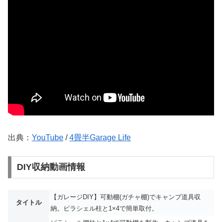
出典：
YouTube
/
4畳半Garage Life
DIY収納動画情報
【ガレージDIY】可動棚(ガチャ棚)でキャンプ道具収
タイトル
納。ピラシェル柱と1×4で簡単取付。