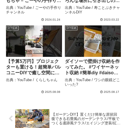
もちゃ – ごーやの手作りチ
ろんな場所に引き出しの作
ャンネル
り方！！スライドレールの
出典：YouTube / ごーやの手作り
出典：YouTube / 寿ことぶきチャ
取付方法！見れば簡単に取
チャンネル
ンネルDIY
り付けれるポイントやコツ
2024.01.24
2023.03.22
がわかる！引き出しを作れ
DIY収納
DIY収納
たら収納も増えて便利#diy
– 寿ことぶきチャンネル
DIY
【予算5万円】プロジェク
ダイソーで壁掛け収納を作
ターも置ける！超簡単バル
ってみた。 #ワイヤーネッ
コニーDIYで癒し空間に☕#
ト収納 #簡単diy #daiso購
ベランピング #整理収納ア
入品 #初投稿 VOICEVOX:
出典：YouTube / くらしちゃん
出典：YouTube / ワシの眼鏡どこ
ドバイザー #BeforeAfter #
ちび式じい – ワシの眼鏡ど
いった?
マンション暮らし #癒し空
こいった?
2025.08.08
2025.08.17
間 #shorts – くらしちゃん
【ガーデンDIY】置くだけ簡単な原状回
復できる石畳風のガーデンテラス/平板で
つくる遺跡風テラス/エイジング塗装/紅葉
ガーデンツアー/セルフリノベで楽しむ家