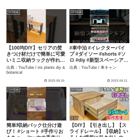
DIY収納
DIY収納
【100均DIY】セリアの焚
#車中泊 #イレクターパイ
きつけ材だけで簡単に可愛
プ #ダイソー #shorts #ソ
いミニ収納ラックが作れ
ロ #diy #新型スペーシアギ
る！#100均 #100均diy #セ
ア #camp #50代女性 #天井
出典：YouTube / iris plants diy &
出典：YouTube / 車キャン
リア #diy #収納 #作り方 #
収納 #簡単 #釣竿 – 車キャ
botanical
簡単 #おすすめ #おすすめ
ン
2025.09.20
2025.09.21
にのりたい #ラック – iris
DIY収納
DIY収納
plants diy & botanical
簡単❗️収納バック仕分け遊
【DIY】【引き出し】【ス
び！ #ショート #手作りお
ライドレール】【収納】い