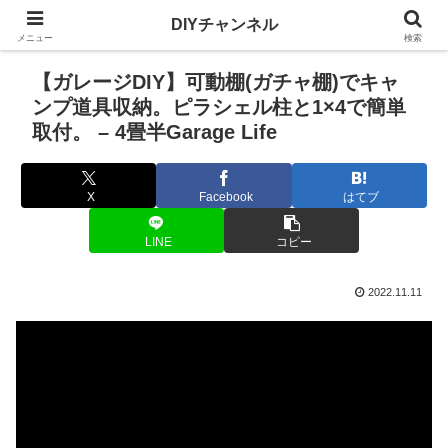
DIYチャンネル
メニュー
検索
【ガレージDIY】可動棚(ガチャ棚)でキャ
ンプ道具収納。ピラシェル柱と1×4で簡単
取付。 – 4畳半Garage Life
X
Facebook
はてブ
LINE
コピー
2022.11.11