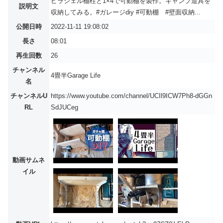
ピラシェル棚柱と1×4で可動棚を製作。キャンプ道具を
説明文
収納してみる。#ガレージdiy #可動棚 #壁面収納...
公開日時
2022-11-11 19:08:02
長さ
08:01
再生回数
26
チャンネル
4畳半Garage Life
名
チャンネルU
https://www.youtube.com/channel/UCIl9ICW7Ph8-dGGn
RL
SdJUCeg
動画サムネ
イル