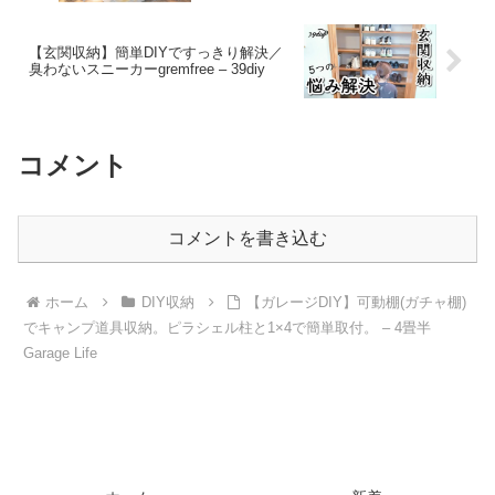
づくり – ERI NAGANO
【玄関収納】簡単DIYですっきり解決／
臭わないスニーカーgremfree – 39diy
コメント
コメントを書き込む
ホーム
DIY収納
【ガレージDIY】可動棚(ガチャ棚)
でキャンプ道具収納。ピラシェル柱と1×4で簡単取付。 – 4畳半
Garage Life