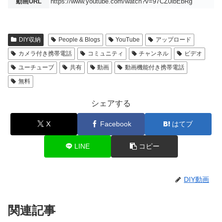
動画URL
https://www.youtube.com/watch?v=97CZ0ibEbRg
DIY収納
People & Blogs
YouTube
アップロード
カメラ付き携帯電話
コミュニティ
チャンネル
ビデオ
ユーチューブ
共有
動画
動画機能付き携帯電話
無料
シェアする
X
Facebook
はてブ
LINE
コピー
DIY動画
関連記事