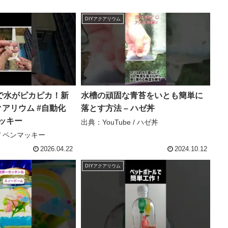
DIYアクアリウム
で水がピカピカ！新
水槽の頑固な青苔をいとも簡単に
クアリウム #自動化
落とす方法 – ハゼ丼
マッキー
出典：YouTube / ハゼ丼
 / ペンマッキー
2026.04.22
2024.10.12
DIYアクアリウム