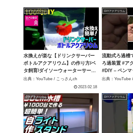
DIYアクアリウム
DIYアクアリウム
水換えが楽な【ドリンクサーバー
流動式ろ過槽
ボトルアクアリウム】の作り方/ベ
ろ過装置 #ア
タ飼育/ダイソーウォーターサーバ
#DIY – ペン
ー/100均DIY – こっさんch
出典：YouTube / こっさんch
出典：YouTube
2023.02.18
DIYアクアリウム
DIYアクアリウム