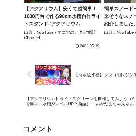
【アクアリウム】安くて超簡単！
簡単スノード
1000円台で作る90cm水槽自作ライ
来そうなスノ
トスタンド#アクアリウム
紹介しました
#Aquarium#水草水槽#ライトスタ
研究#スノード
出典：YouTube / マコツのアクア奮闘
出典：YouTube
Channel
ンド#90cm水槽 – マコツのアクア
ークショップ
奮闘Channel
#waterbead
2022.05.19
【海水魚水槽】サンゴ用レジンで簡
【アクアリウム】ライトスクリーンを自作してみよう（A
で簡単、水槽がレベルUP？前編） – あかだまちゃんネル
コメント