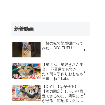
新着動画
一枚の板で簡単棚作って
みた – DIY- FUFU
【猫さん】猫好きさん集
合! 不器用でもでき
た！簡単手作りおもちゃ
三選 – ねこLabu
【DIY】【はがせる】
【強力固定】しっかり固
定できるのに、簡単には
がせる！宅配ボックスや