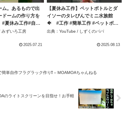
ーム。あるもので出
【夏休み工作】ペットボトルとダ
ードームの作り方を
イソーのタレびんでミニ水族館
。#夏休み工作#自由
🐠 #工作 #簡単工作 #ペットボト
ーム#吸水ビーズ#ワ
ル工作 #100均工作 – しずくのパパ
 / みずいろ工房
出典：YouTube / しずくのパパ
#ハンドメイド
s – みずいろ工房
2025.07.21
2025.08.13
単自作フラグラック作り❗ – MOAMOAちゃんねる
DAのライトスクリーンを目指せ！お手軽