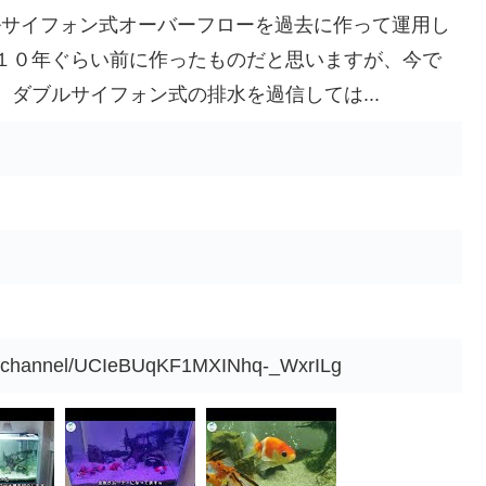
ブルサイフォン式オーバーフローを過去に作って運用し
１０年ぐらい前に作ったものだと思いますが、今で
ダブルサイフォン式の排水を過信しては...
m/channel/UCIeBUqKF1MXINhq-_WxrILg