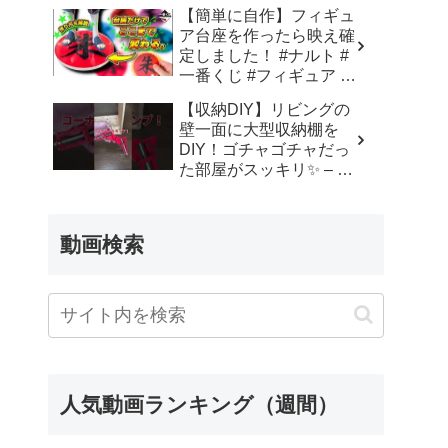
つっぱり棒、ブックエン
【簡単に自作】フィギュ
ドの固定にも最適！ – 寿
ア台座を作ったら映え確
チャンネルDIY
定しました！ #ナルト #
一番くじ #フィギュア –
ばさらいふ / Maximalist
【収納DIY】リビングの
壁一面に大型収納棚を
DIY！ゴチャゴチャだっ
た部屋がスッキリ✨ – 便
利グッズ
動画検索
人気動画ランキング（週間）