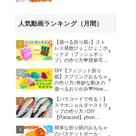
人気動画ランキング（月間）
【遊べる折り紙♪】スト
レス発散ひょこひょこボ
ックス（プッシュポッ
プ）の作り方💙簡単可愛
いおりがみ Fidget toy
DIY【フィジット折り
made from origami (Pop-
紙】スプリングおもちゃ
it) 종이 접기로 만드는 팝
の作り方♪奇妙な動きの
잇 - SodaCatOrigami 楽
遊べるおりがみ💙How to
しい折り紙♪
make spring toys
【パラコードで作る！】
Origami -
スマホショルダーストラ
SodaCatOrigami 楽しい
ップの作り方 / DIY
折り紙♪
【Paracord】phon
shoulder strap -
簡単な折り紙のおもちゃ
Macrame traveler Hikaru
のバスケットボール -