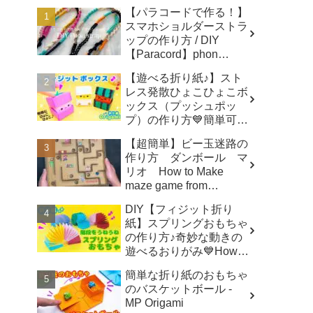
【パラコードで作る！】
スマホショルダーストラ
ップの作り方 / DIY
【Paracord】phon
shoulder strap -
【遊べる折り紙♪】スト
Macrame traveler Hikaru
レス発散ひょこひょこボ
ックス（プッシュポッ
プ）の作り方💙簡単可愛
いおりがみ Fidget toy
【超簡単】ビー玉迷路の
made from origami (Pop-
作り方 ダンボール マ
it) 종이 접기로 만드는 팝
リオ How to Make
잇 - SodaCatOrigami 楽
maze game from
しい折り紙♪
Cardboard - モト製作所
DIY【フィジット折り
MotoCrafts
紙】スプリングおもちゃ
の作り方♪奇妙な動きの
遊べるおりがみ💙How to
make spring toys
簡単な折り紙のおもちゃ
Origami -
のバスケットボール -
SodaCatOrigami 楽しい
MP Origami
折り紙♪