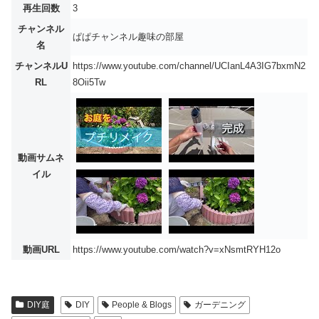
再生回数
3
チャンネル
ぱぱチャンネル趣味の部屋
名
チャンネルU
https://www.youtube.com/channel/UCIanL4A3IG7bxmN2
RL
8Oii5Tw
動画サムネ
イル
動画URL
https://www.youtube.com/watch?v=xNsmtRYH12o
DIY庭
DIY
People & Blogs
ガーデニング