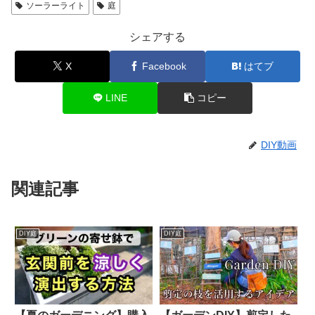
ソーラーライト
庭
シェアする
X
Facebook
はてブ
LINE
コピー
DIY動画
関連記事
DIY庭
DIY庭