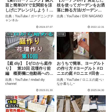
【夏のガーデニング】購入
【ガーデンDIY】剪定した
苗と簡単DIYで玄関前を涼
枝を使ってガーデンをお洒
しげにアレンジしよう！ #
落に飾る方法/ガーデンの
ガーデニング #flowers #園
ライトアップ/簡単な
出典：YouTube / ガーデニングチ
出典：YouTube / ERI NAGANO
芸 #DIY – ガーデニングチ
garden DIY/ブッシュクラ
ャンネル
ャンネル
フト – ERI NAGANO
2024.07.07
2022.12.31
DIY庭
DIY庭
【庭 diy】【ゼロから庭作
おうちで簡単、ヨーグルト
り】 第10回 花壇作り前
の作り方 #ヨーグルト #ロ
編 概要欄に他動画へのリ
ニエの庭 #ロニエ #田舎 #
ンクが有ります – rindad
おうちカフェ – ロニエの庭
出典：YouTube / rindad diy
出典：YouTube / ロニエの庭~い
diy channel
~いなか暮らし~
channel
なか暮らし~
2023.01.30
2025.04.30
DIY庭
DIY庭