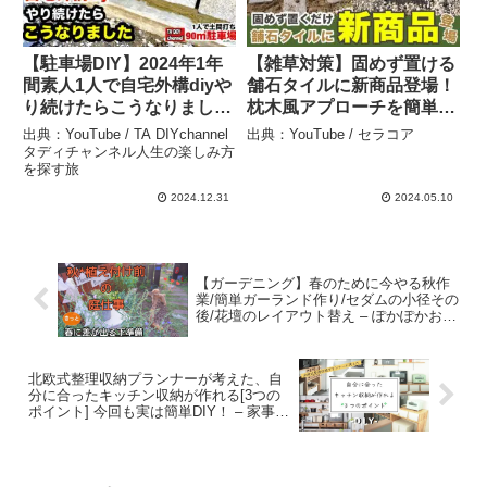
【駐車場DIY】2024年1年
【雑草対策】固めず置ける
間素人1人で自宅外構diyや
舗石タイルに新商品登場！
り続けたらこうなりました
枕木風アプローチを簡単施
– TA DIYchannelタディチ
工【お庭簡単DIY】 – セラ
出典：YouTube / TA DIYchannel
出典：YouTube / セラコア
ャンネル人生の楽しみ方を
コア
タディチャンネル人生の楽しみ方
を探す旅
探す旅
2024.12.31
2024.05.10
【ガーデニング】春のために今やる秋作
業/簡単ガーランド作り/セダムの小径その
後/花壇のレイアウト替え – ぽかぽかお庭
日記
北欧式整理収納プランナーが考えた、自
分に合ったキッチン収納が作れる[3つの
ポイント] 今回も実は簡単DIY！ – 家事ラ
クが好きなpunの暮らし