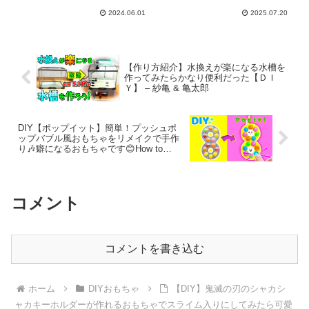
2024.06.01
2025.07.20
【作り方紹介】水換えが楽になる水槽を
作ってみたらかなり便利だった【ＤＩ
Ｙ】 – 紗亀 & 亀太郎
DIY【ポップイット】簡単！プッシュポ
ップバブル風おもちゃをリメイクで手作
り🎶癖になるおもちゃです😊How to
make a simple pop it fidget toys ！ –
SodaCatDIY キャラクター工作
コメント
コメントを書き込む
ホーム
DIYおもちゃ
【DIY】鬼滅の刃のシャカシ
ャカキーホルダーが作れるおもちゃでスライム入りにしてみたら可愛