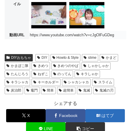
イル
動画URL
https://www.youtube.com/watch?v=cJgOlFuGDeg
DIYおもちゃ
DIY
Howto & Style
slime
かまど
かまぼこ隊
きめつ
きめつのやば
しゃかしゃか
たんじろう
ねずこ
のってん
キラしゃか
キラシャカ
キーホルダー
シャカシャカ
スライム
炭治郎
竈門
簡単
超簡単
鬼滅
鬼滅の刃
シェアする
X
Facebook
はてブ
LINE
コピー