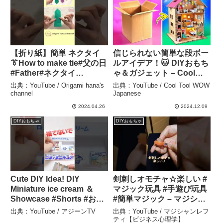
【折り紙】簡単 ネクタイ
信じられない簡単な段ボー
👔How to make tie#父の日
ルアイデア！🐱 DIYおもち
#Father#ネクタイ
ゃ＆ガジェット – Cool
#tie#mengikat#領帶#넥타
Tool WOW Japanese
出典：YouTube / Origami hana's
出典：YouTube / Cool Tool WOW
이#折り方#おりがみ
channel
Japanese
#origami#摺紙#종이접기
2024.04.26
2024.12.09
#DIY#shorts – Origami
DIYおもちゃ
DIYおもちゃ
hana’s channel
Cute DIY Idea! DIY
剣刺しオモチャ☆楽しい #
Miniature ice cream ＆
マジック玩具 #手遊び玩具
Showcase #Shorts #お菓
#簡単マジック – マジシャ
子 #DIY – アジーンTV
ンレフティ【ビジネス心理
出典：YouTube / アジーンTV
出典：YouTube / マジシャンレフ
学】
ティ【ビジネス心理学】