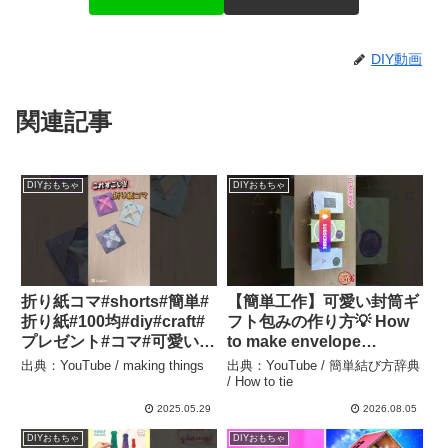
DIY動画
関連記事
DIYおもちゃ
DIYおもちゃ
折り紙コマ#shorts#簡単#
【簡単工作】可愛い封筒ギ
折り紙#100均#diy#craft#
フト包みの作り方💡 How
プレゼント#コマ#可愛い#
to make envelope
子供 – making things
wrapping✨お店みたいな
出典：YouTube / making things
出典：YouTube / 簡単結び方辞典
高見えプチギフト箱♡お菓
/ How to tie
子袋・手作り・DIY・保存
2025.05.29
2026.08.05
版 | craft ラッピング – 簡単
DIYおもちゃ
DIYおもちゃ
結び方辞典 / How to tie