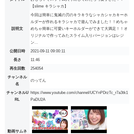
【slime キラシャカ】
今回は簡単に鬼滅の刃のキラキラなシャカシャカキーホ
ルダーが作れるキラシャカで遊んでみました！！めちゃ
説明文
めちゃ簡単に可愛いキーホルダーができて大満足！！オ
リジナルで作ってみたスライム入りバージョンはレジ
ン...
公開日時
2021-09-11 09:00:11
長さ
11:46
再生回数
254054
チャンネル
のってん
名
チャンネルU
https://www.youtube.com/channel/UCYnPDrzTc_r7a3tk1
RL
PaDU2A
動画サムネ