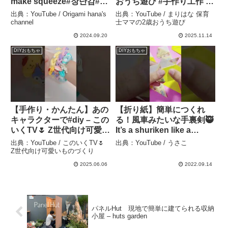
make squeeze#장난감#스
おうち遊び #手作り工作 #
퀴즈#おばけ#知育#玩具#
保育士 #廃材#スツール#手
出典：YouTube / Origami hana's
出典：YouTube / まりはな 保育
風船#おもちゃ#ハロウィン
作り #まりはな – まりはな
channel
士ママの2歳おうち遊び
#折り方#おりがみ
保育士ママの2歳おうち遊
2024.09.20
2025.11.14
#origami#摺紙#shorts –
び
DIYおもちゃ
DIYおもちゃ
Origami hana’s channel
【手作り・かんたん】あの
【折り紙】簡単につくれ
キャラクターで#diy – この
る！風車みたいな手裏剣🥷
いくTV🌷 Z世代向け可愛い
It’s a shuriken like a
ものづくり
windmill that can be
出典：YouTube / このいくTV🌷
出典：YouTube / うさこ
easily made.#origami #折
Z世代向け可愛いものづくり
り紙 #easy – うさこ
2025.06.06
2022.09.14
パネルHut 現地で簡単に建てられる収納
小屋 – huts garden