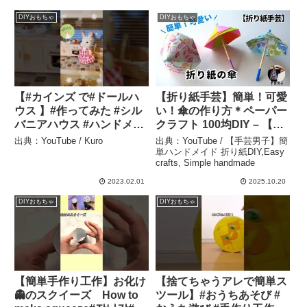
DIYおもちゃ
DIYおもちゃ
【#カインズ で#ドールハ
【折り紙手芸】簡単！可愛
ウス 】#作ってみた #シル
い！傘の作り方＊ペーパー
バニアハウス #ハンドメイ
クラフト 100均DIY – 【手
ド #簡単 #子供のいる暮ら
芸男子】簡単ハンドメイド
出典：YouTube / Kuro
出典：YouTube / 【手芸男子】簡
し #工作 #木工 #diy #diy初
折り紙DIY,Easy crafts,
単ハンドメイド 折り紙DIY,Easy
crafts, Simple handmade
心者 – Kuro
Simple handmade
2023.02.01
2025.10.20
DIYおもちゃ
DIYおもちゃ
【簡単手作り工作】お化け
【捨てちゃうアレで簡単ス
👻のスクイーズ How to
ツール】#おうちあそび #