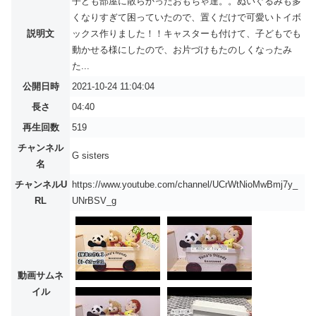
子ども部屋に散らかったおもちゃ達。。ぬいぐるみも多
くなりすぎて困っていたので、置くだけで可愛いトイボ
説明文
ックス作りました！！キャスターも付けて、子どもでも
動かせる様にしたので、お片づけもたのしくなったみ
た...
公開日時
2021-10-24 11:04:04
長さ
04:40
再生回数
519
チャンネル
G sisters
名
チャンネルU
https://www.youtube.com/channel/UCrWtNioMwBmj7y_
RL
UNrBSV_g
動画サムネ
イル