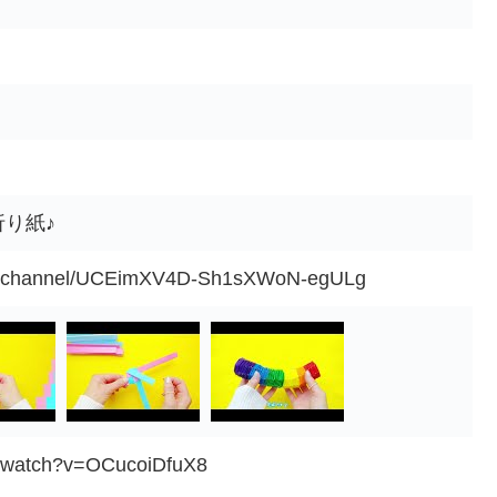
い折り紙♪
om/channel/UCEimXV4D-Sh1sXWoN-egULg
m/watch?v=OCucoiDfuX8