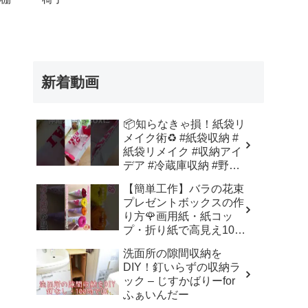
新着動画
📦知らなきゃ損！紙袋リ
メイク術♻️ #紙袋収納 #
紙袋リメイク #収納アイ
デア #冷蔵庫収納 #野菜
室収納 – Nihongo_Tips
【簡単工作】バラの花束
プレゼントボックスの作
り方🌹画用紙・紙コッ
プ・折り紙で高見え100
均DIY✨言葉なしで丁
洗面所の隙間収納を
寧！子供からシニアのレ
DIY！釘いらずの収納ラ
クリエーション／How to
ック – じすかばりーfor
make a rose – 簡単結び
ふぁいんだー
方辞典 / How to tie