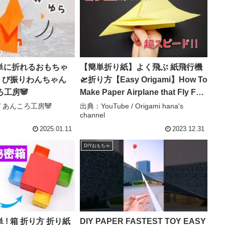
単に折れるおもちゃ
【簡単折り紙】よく飛ぶ 紙飛行機
くび振りわんちゃん
🛫折り方【Easy Origami】How To
ろ工房🐼
Make Paper Airplane that Fly Far
종이접기 비행기 折纸 纸飞机
 / あんころ工房🐼
出典：YouTube / Origami hana's
channel
DIY plane – Origami hana’s
channel
2025.01.11
2023.12.31
DIYおもちゃ
! 箱 折り方 折り紙
DIY PAPER FASTEST TOY EASY