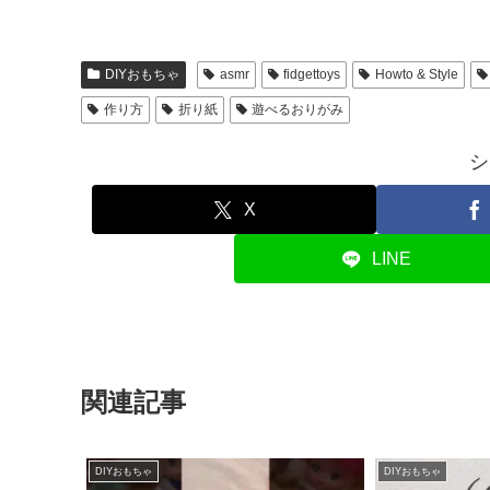
DIYおもちゃ
asmr
fidgettoys
Howto & Style
作り方
折り紙
遊べるおりがみ
シ
X
LINE
関連記事
DIYおもちゃ
DIYおもちゃ