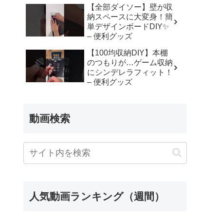
【全部ダイソー】壁が収
納スペースに大変身！簡
単デザインボードDIY✨
– 便利グッズ
【100均収納DIY】本棚
のつもりが…ゲーム収納
にシンデレラフィット！
– 便利グッズ
動画検索
人気動画ランキング（週間）