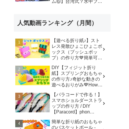
ム⑥】台湾式？水中フィ
ルーターを作る - ユーチ
ューブ水族館
人気動画ランキング（月間）
【遊べる折り紙♪】スト
レス発散ひょこひょこボ
ックス（プッシュポッ
プ）の作り方💙簡単可愛
いおりがみ Fidget toy
DIY【フィジット折り
made from origami (Pop-
紙】スプリングおもちゃ
it) 종이 접기로 만드는 팝
の作り方♪奇妙な動きの
잇 - SodaCatOrigami 楽
遊べるおりがみ💙How to
しい折り紙♪
make spring toys
【パラコードで作る！】
Origami -
スマホショルダーストラ
SodaCatOrigami 楽しい
ップの作り方 / DIY
折り紙♪
【Paracord】phon
shoulder strap -
簡単な折り紙のおもちゃ
Macrame traveler Hikaru
のバスケットボール -