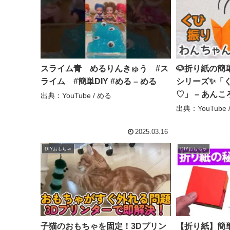
スライム青 めるりんきゅう #ス
🐶折り紙の簡
ライム #簡単DIY #める – める
シリーズ✨️「
♡」 – あんこ
出典：YouTube / める
出典：YouTube
2025.03.16
DIYおもちゃ
DIYおもちゃ
子猫のおもちゃを固定！3Dプリン
【折り紙】簡単 