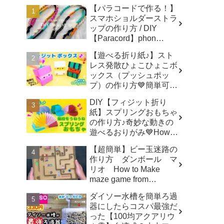
【パラコードで作る！】
スマホショルダーストラ
ップの作り方 / DIY
【Paracord】phon
shoulder strap -
【遊べる折り紙♪】スト
Macrame traveler Hikaru
レス発散ひょこひょこボ
ックス（プッシュポッ
プ）の作り方💙簡単可愛
いおりがみ Fidget toy
DIY【フィジット折り
made from origami (Pop-
紙】スプリングおもちゃ
it) 종이 접기로 만드는 팝
の作り方♪奇妙な動きの
잇 - SodaCatOrigami 楽
遊べるおりがみ💙How to
しい折り紙♪
make spring toys
【超簡単】ビー玉迷路の
Origami -
作り方 ダンボール マ
SodaCatOrigami 楽しい
リオ How to Make
折り紙♪
maze game from
Cardboard - モト製作所
ダイソー水槽を簡単ろ過
MotoCrafts
器にしたらコスパ最強だ
った【100均アクアリウ