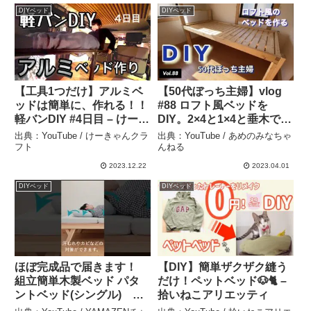
DIYベッド
DIYベッド
【工具1つだけ】アルミベ
【50代ぼっち主婦】vlog
ッドは簡単に、作れる！！
#88 ロフト風ベッドを
軽バンDIY #4日目 – けーき
DIY。2×4と1×4と垂木で
ゃんクラフト
『すのこベッド』を作りま
出典：YouTube / けーきゃんクラ
出典：YouTube / あめのみなちゃ
した。 – あめのみなちゃん
フト
んねる
ねる
2023.12.22
2023.04.01
DIYベッド
DIYベッド
ほぼ完成品で届きます！
【DIY】簡単ザクザク縫う
組立簡単木製ベッド パタ
だけ！ペットベッド🐶🐈 –
ントベッド(シングル)
拾いねこアリエッティ
WFD-97195 – YAMAZEN