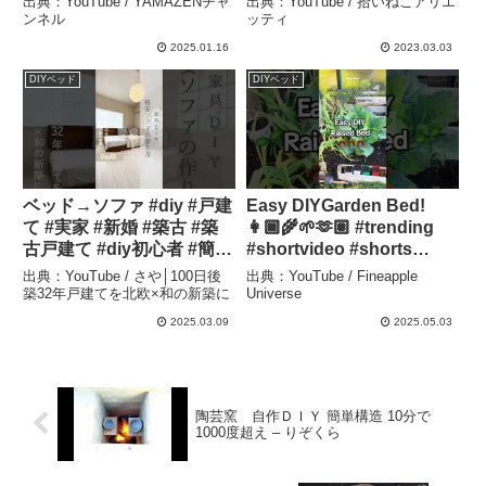
出典：YouTube / YAMAZENチャ
出典：YouTube / 拾いねこアリエ
チャンネル
ンネル
ッティ
2025.01.16
2023.03.03
DIYベッド
DIYベッド
ベッド→ソファ #diy #戸建
Easy DIYGarden Bed!
て #実家 #新婚 #築古 #築
👩🏾‍🌾🌱🫶🏽 #trending
古戸建て #diy初心者 #簡単
#shortvideo #shorts
diy #セルフリフォーム #セ
#short #garden #diy
出典：YouTube / さや│100日後
出典：YouTube / Fineapple
ルフリノベーション
#diyprojects – Fineapple
築32年戸建てを北欧×和の新築に
Universe
#japandi #ジャパンディ #
Universe
2025.03.09
2025.05.03
ソファdiy – さや│100日後
築32年戸建てを北欧×和の
新築に
陶芸窯 自作ＤＩＹ 簡単構造 10分で
1000度超え – りぞくら