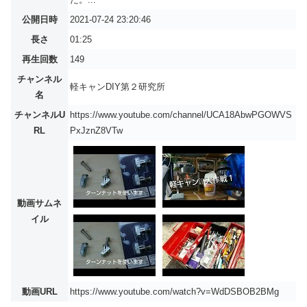
公開日時
2021-07-24 23:20:46
長さ
01:25
再生回数
149
チャンネル
軽キャンDIY第２研究所
名
チャンネルU
https://www.youtube.com/channel/UCA18AbwPGOWVS
RL
PxJznZ8VTw
動画サムネ
イル
動画URL
https://www.youtube.com/watch?v=WdDSBOB2BMg