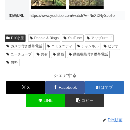
動画URL
https://www.youtube.com/watch?v=NnXDNySJeTo
DIY小屋
People & Blogs
YouTube
アップロード
カメラ付き携帯電話
コミュニティ
チャンネル
ビデオ
ユーチューブ
共有
動画
動画機能付き携帯電話
無料
シェアする
X
Facebook
はてブ
LINE
コピー
DIY動画