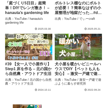
「庭づくり5日目」超簡
ボルトレス棚なのにボルト
単！DIYでレンガ敷き！ –
が必要！？簡単なはずの小
hanauta’s gardening life
屋整理が地獄だった…#diy
#棚 #ボルトレスラック #山
出典：YouTube / hanauta's
出典：YouTube / でぃーcraft
小屋 – でぃーcraft
gardening life
2025.03.30
2025.05.21
DIY小屋
DIY小屋
#39 【女一人で小屋作り】
犬小屋を暖かいビニールハ
Step1 床を作る – 北の国か
ウスでDIY【ペットも人も
ら自然農・アウトドア生活
安心】 – 激安一戸建で遊ぶ
ように暮らす研究所
出典：YouTube / 北の国から自然
出典：YouTube / 激安一戸建で遊
農・アウトドア生活
ぶように暮らす研究所
2024.10.11
2022.09.24