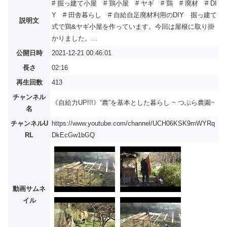
# 掘っ建て小屋 # 鶏小屋 # ヤギ # 鶏 # 廃材 # DI
Y # 田舎暮らし # 自給自足廃材利用のDIY 掘っ建て
説明文
式で鶏&ヤギ小屋を作っています。今回は屋根に取り掛
かりました。...
公開日時
2021-12-21 00:46:01
長さ
02:16
再生回数
413
チャンネル
《自給力UP!!!》“農”を基本とした暮らし ~ つぶら農園~
名
チャンネルU
https://www.youtube.com/channel/UCH06KSK9mWYRq
RL
DkEcGw1bGQ
動画サムネ
イル