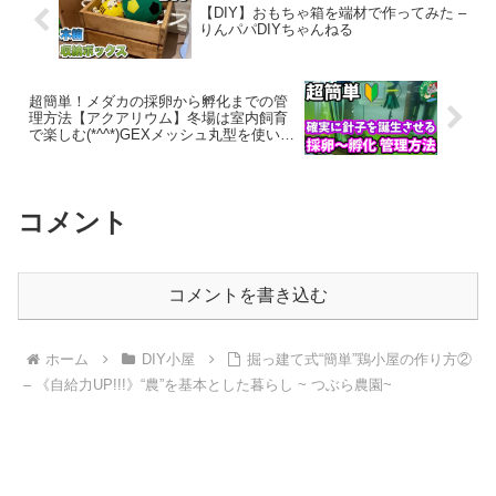
【DIY】おもちゃ箱を端材で作ってみた –
りんパパDIYちゃんねる
超簡単！メダカの採卵から孵化までの管
理方法【アクアリウム】冬場は室内飼育
で楽しむ(*^^*)GEXメッシュ丸型を使いま
す。安らぎAQUAちゃんねる – 安らぎ
AQUAちゃんねる
コメント
コメントを書き込む
ホーム
DIY小屋
掘っ建て式“簡単”鶏小屋の作り方②
– 《自給力UP!!!》“農”を基本とした暮らし ~ つぶら農園~