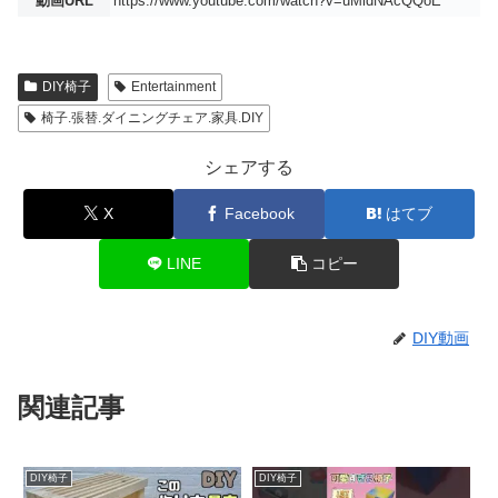
動画URL
https://www.youtube.com/watch?v=uMldNAcQQoE
DIY椅子
Entertainment
椅子.張替.ダイニングチェア.家具.DIY
シェアする
X
Facebook
はてブ
LINE
コピー
DIY動画
関連記事
DIY椅子
DIY椅子