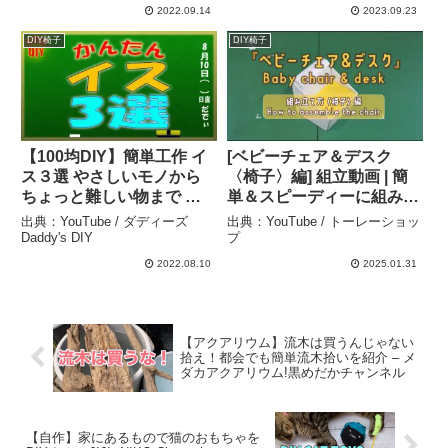
ルチミッチャクプライマ
2022.09.14
2023.09.23
ー・カモフラスプレー】 –
DIY椅子
DIY椅子
ニッペホームプロダクツ
【100均DIY】簡単工作 イ
[ベビーチェア＆デスク
ス３選 やさしいモノから
〈椅子〉編] 組立動画 | 簡
ちょっと難しい物まで バ
単＆スピーディーに組み立
ーベキュー 夏休みの工作
て！ – トーレーショップ
出典：YouTube / ダディーズ
出典：YouTube / トーレーショッ
おうち時間 キャンプなど
Daddy's DIY
プ
にオススメです！ – ダディ
2022.08.10
2025.01.31
ーズ Daddy’s DIY
【アクアリウム】流木は買うんじゃない
拾え！都会でも簡単流木拾いを紹介 – メ
ダカアクアリウム!黒めだかチャンネル
【自作】家にあるもので猫のおもちゃを