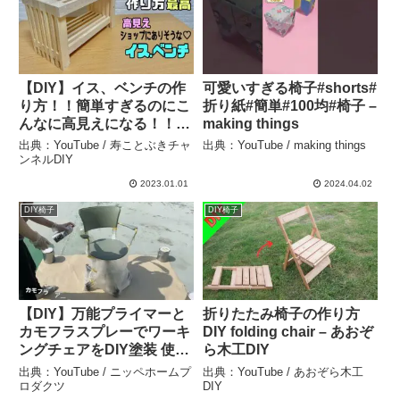
【DIY】イス、ベンチの作
可愛いすぎる椅子#shorts#
り方！！簡単すぎるのにこ
折り紙#簡単#100均#椅子 –
んなに高見えになる！！強
making things
度もバツグン！！この作り
出典：YouTube / 寿ことぶきチャ
出典：YouTube / making things
方最高！！ショップに置い
ンネルDIY
てそうなクオリティーを出
2023.01.01
2024.04.02
せる！！ちょい掛けにもぴ
DIY椅子
DIY椅子
ったり便利な椅子！！#diy
– 寿ことぶきチャンネル
DIY
【DIY】万能プライマーと
折りたたみ椅子の作り方
カモフラスプレーでワーキ
DIY folding chair – あおぞ
ングチェアをDIY塗装 使い
ら木工DIY
古したオフィスの椅子を簡
出典：YouTube / ニッペホームプ
出典：YouTube / あおぞら木工
単にお好みのカラーに【マ
ロダクツ
DIY