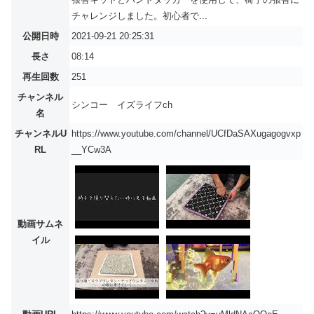
チャレンジしました。初心者で...
公開日時
2021-09-21 20:25:31
長さ
08:14
再生回数
251
チャンネル
シンコー イズライフch
名
チャンネルU
https://www.youtube.com/channel/UCfDaSAXugagogvxp
RL
__YCw3A
動画サムネ
イル