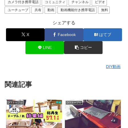
カメラ付き携帯電話
コミュニティ
チャンネル
ビデオ
ユーチューブ
共有
動画
動画機能付き携帯電話
無料
シェアする
X
Facebook
はてブ
LINE
コピー
DIY動画
関連記事
DIYテーブル
DIYテーブル