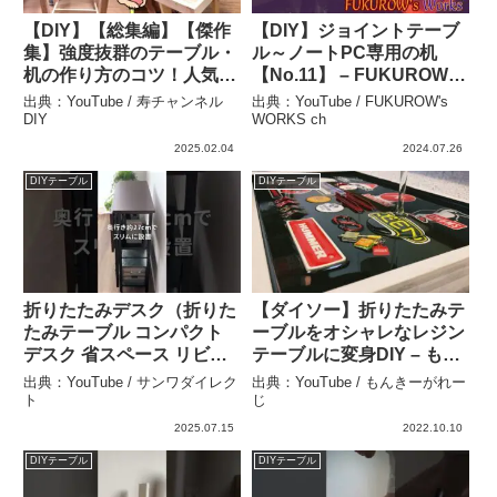
【DIY】【総集編】【傑作
【DIY】ジョイントテーブ
集】強度抜群のテーブル・
ル～ノートPC専用の机
机の作り方のコツ！人気動
【No.11】 – FUKUROW’s
画４つを集めてイッキ見に
WORKS ch
出典：YouTube / 寿チャンネル
出典：YouTube / FUKUROW's
しました★ – 寿チャンネル
DIY
WORKS ch
DIY
2025.02.04
2024.07.26
DIYテーブル
DIYテーブル
折りたたみデスク（折りた
【ダイソー】折りたたみテ
たみテーブル コンパクト
ーブルをオシャレなレジン
デスク 省スペース リビン
テーブルに変身DIY – もん
グ学習 幅65cm 奥行53cm
きーがれーじ
出典：YouTube / サンワダイレク
出典：YouTube / もんきーがれー
棚板つき 多機能テーブ
ト
じ
ル）100-DESKH082/083
2025.07.15
2022.10.10
シリーズ – サンワダイレク
DIYテーブル
DIYテーブル
ト