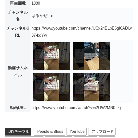
再生回数
1880
チャンネル
はるかぜ. .m
名
チャンネルU
https://www.youtube.com/channel/UCx24ELbE6gI6ADlw
RL
37-kdYw
動画サムネ
イル
動画URL
https://www.youtube.com/watch?v=i2OW2MN0-9g
DIYテーブル
People & Blogs
YouTube
アップロード