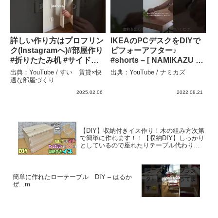
詳しい作り方はプロフリン
IKEAのPCデスクをDIYで
ク(Instagramへ)#部屋作り
ビフォーアフター♪
#折りたたみ机 #サイドテ
#shorts – [ NAMIKAZU ]
ーブル #賃貸DIY #スタン
ナミカズ
出典：YouTube / すい 賃貸×快
出典：YouTube / ナミカズ
ドバー – すい 賃貸×快適
適な部屋づくり
な部屋づくり
2025.02.06
2022.08.21
【DIY】収納付きイス作り！木の組み方次第
で簡単に作れます！！【収納DIY】しっかり
としているので座れたりテーブル代わりに
もできる！！1種類の木材でできる！#diy #
簡単diy #椅子#収納diy – 寿ことぶきチャン
ネルDIY
簡単に作れたローテーブル DIY – はるか
ぜ. .m