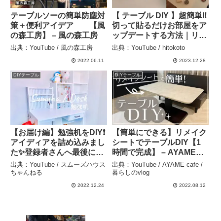
テーブルソーの簡単防塵対
【 テーブル DIY 】超簡単‼︎
策＋便利アイデア 【風
切って貼るだけお部屋をア
の森工房】 – 風の森工房
ップデートする方法｜リノ
リウム｜ふたり暮らし｜ –
出典：YouTube / 風の森工房
出典：YouTube / hitokoto
hitokoto
2022.06.11
2023.12.28
DIYテーブル
DIYテーブル
【お届け編】勉強机をDIY❗️
【簡単にできる】リメイク
アイディアを詰め込みまし
シートでテーブルDIY【1
た✨登録者さんへ最後にお
時間で完成】 – AYAME
手紙あり📩 – スムーズハウ
cafe / 暮らしのvlog
出典：YouTube / スムーズハウス
出典：YouTube / AYAME cafe /
ス ちゃんねる
ちゃんねる
暮らしのvlog
2022.12.24
2022.08.12