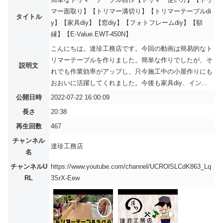
マー面取り】【トリマー溝切り】【トリマーテーブルdi
タイトル
y】【家具diy】【窓diy】【フォトフレームdiy】【額
縁】【E-Value.EWT-450N】
こんにちは。達珍工務店です。今回の動画は簡易的なト
リマーテーブルを作りました。簡単な作りでしたが、そ
説明文
れでも作業効率がアップし、只今施工中の小屋作りにも
おおいに活躍してくれました。今後も家具diy、イン...
公開日時
2022-07-22 16:00:09
長さ
20:38
再生回数
467
チャンネル
達珍工務店
名
チャンネルU
https://www.youtube.com/channel/UCROlSLCdK863_Lq
RL
3SrX-Eew