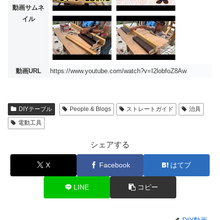
動画サムネ
イル
動画URL
https://www.youtube.com/watch?v=I2lobfoZ8Aw
DIYテーブル
People & Blogs
ストレートガイド
治具
電動工具
シェアする
X
Facebook
はてブ
LINE
コピー
DIY動画