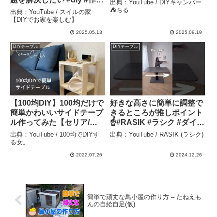
出典：YouTube / DIYキャンパー
台 #合板 – スイルの家
⛺️ちる
出典：YouTube / スイルの家
【DIYでお家を楽しむ】
【DIYでお家を楽しむ】
2025.05.13
2025.09.19
DIYテーブル
DIYテーブル
【100均DIY】100均だけで
好きな高さに簡単に調整で
簡単かわいいサイドテーブ
きるところが推しポイント
ル作ってみた【セリア/キ
☝️#RASIK #ラシク #ダイニ
ャンドゥ】 – 100均でDIY
ングテーブル #デスク –
出典：YouTube / 100均でDIYす
出典：YouTube / RASIK (ラシク)
する女。
RASIK (ラシク)
る女。
2022.07.26
2024.12.26
簡単で頑丈な鳥小屋の作り方 – たねえも
んの自給自足(仮)