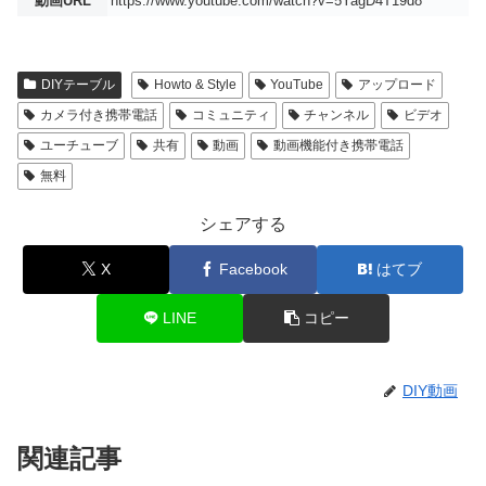
動画URL
https://www.youtube.com/watch?v=5YagD4T19d8
DIYテーブル
Howto & Style
YouTube
アップロード
カメラ付き携帯電話
コミュニティ
チャンネル
ビデオ
ユーチューブ
共有
動画
動画機能付き携帯電話
無料
シェアする
X
Facebook
はてブ
LINE
コピー
DIY動画
関連記事