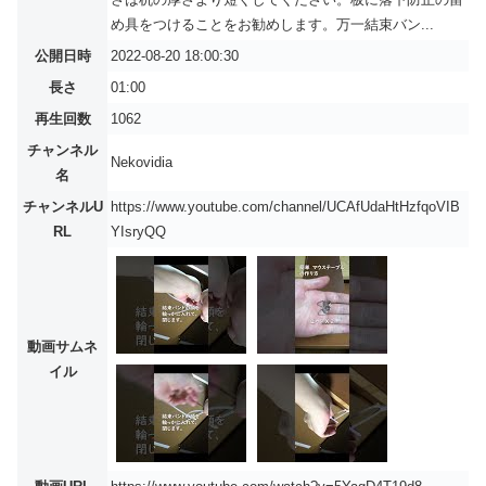
め具をつけることをお勧めします。万一結束バン...
公開日時
2022-08-20 18:00:30
長さ
01:00
再生回数
1062
チャンネル
Nekovidia
名
チャンネルU
https://www.youtube.com/channel/UCAfUdaHtHzfqoVIB
RL
YIsryQQ
動画サムネ
イル