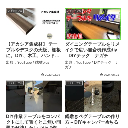
DIYテーブル
DIYテーブル
【アカシア集成材】 テー
ダイニングテーブルをリメ
ブルやデスクの天板、棚板
イクで広い書斎机作成diy
に。DIY、木工、ハンドメ
– DIYテック ナガチ
イド作品に。ベトナム産ア
出典：YouTube / 端材plus
出典：YouTube / DIYテック ナ
カシア集成材 diy – 端材
ガチ
plus
2023.02.08
2024.06.01
DIYテーブル
DIYテーブル
DIY作業テーブルをコンパ
鍋敷きペグテーブルの作り
クトにして置くとこ無い問
方 – DIYキャンパー⛺️ちる
題を解決したい #diy #作業