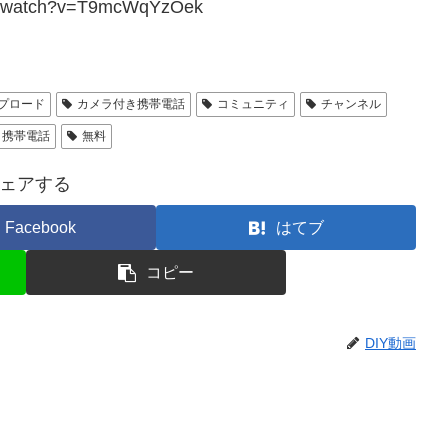
om/watch?v=T9mcWqYzOek
プロード
カメラ付き携帯電話
コミュニティ
チャンネル
き携帯電話
無料
ェアする
Facebook
はてブ
コピー
DIY動画