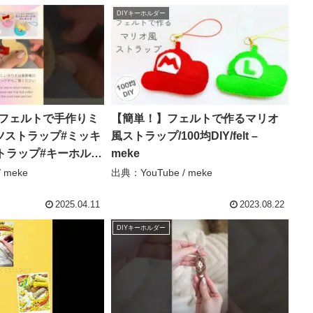
DIYキーホルダー
Y】フェルトで手作りミ
【簡単！】フェルトで作るマリオ
ツストラップ#ミッキ
風ストラップ/100均DIY/felt –
トラップ#キーホルダ
meke
ェルト#ハンドメイド
 meke
出典：YouTube / meke
mickey#minnie#Disn
2025.04.11
2023.08.22
DIYキーホルダー