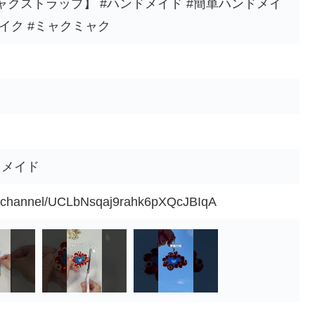
クストラップ】 #ハンドメイド #簡単ハンドメイ
均リメイク #ミャクミャク
ドメイド
m/channel/UCLbNsqaj9rahk6pXQcJBIqA