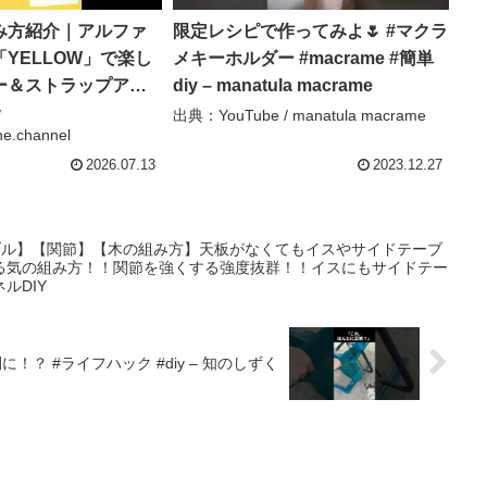
み方紹介｜アルファ
限定レシピで作ってみよ🌷 #マクラ
YELLOW」で楽し
メキーホルダー #macrame #簡単
ー＆ストラップアレ
diy – manatula macrame
de.amane #パラコー
/
出典：YouTube / manatula macrame
e.channel
e.amane.channel
2026.07.13
2023.12.27
ブル】【関節】【木の組み方】天板がなくてもイスやサイドテーブ
る気の組み方！！関節を強くする強度抜群！！イスにもサイドテー
ネルDIY
捨てないで！古い椅子が癒しの空間に！？ #ライフハック #diy – 知のしずく