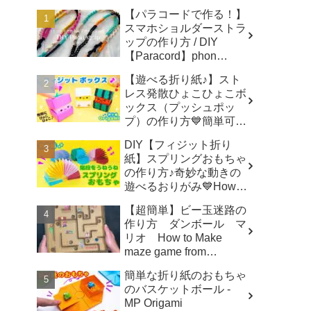
【パラコードで作る！】
スマホショルダーストラ
ップの作り方 / DIY
【Paracord】phon
shoulder strap -
【遊べる折り紙♪】スト
Macrame traveler Hikaru
レス発散ひょこひょこボ
ックス（プッシュポッ
プ）の作り方💙簡単可愛
いおりがみ Fidget toy
DIY【フィジット折り
made from origami (Pop-
紙】スプリングおもちゃ
it) 종이 접기로 만드는 팝
の作り方♪奇妙な動きの
잇 - SodaCatOrigami 楽
遊べるおりがみ💙How to
しい折り紙♪
make spring toys
【超簡単】ビー玉迷路の
Origami -
作り方 ダンボール マ
SodaCatOrigami 楽しい
リオ How to Make
折り紙♪
maze game from
Cardboard - モト製作所
簡単な折り紙のおもちゃ
MotoCrafts
のバスケットボール -
MP Origami