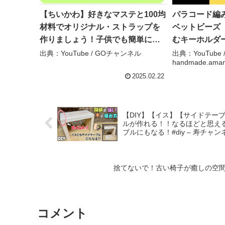
【ちいかわ】好きなマステと100均
パラコード編
材料でオリジナル・ストラップを
ベットビーズ「
作りましょう！子供でも簡単にス
むキーホルダ
トラップが作れちゃいます。どん
ンジ handma
出典：YouTube / GOチャンネル
出典：YouTube 
handmade.aman
なマステでもOK！いろいろ応用可
ド #ハンドメイド #パラコード編み
能です！ – GOチャンネル
方 – handmad
2025.02.22
【DIY】【イス】【サイドテー
ルが作れる！！なるほどと思え
ブルにもなる！#diy – 寿チャン
コメント