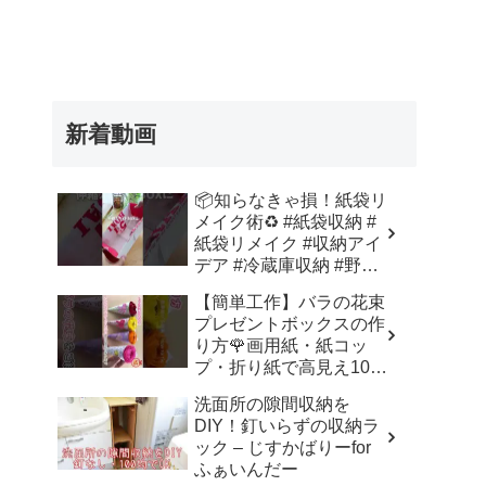
新着動画
📦知らなきゃ損！紙袋リ
メイク術♻️ #紙袋収納 #
紙袋リメイク #収納アイ
デア #冷蔵庫収納 #野菜
室収納 – Nihongo_Tips
【簡単工作】バラの花束
プレゼントボックスの作
り方🌹画用紙・紙コッ
プ・折り紙で高見え100
均DIY✨言葉なしで丁
洗面所の隙間収納を
寧！子供からシニアのレ
DIY！釘いらずの収納ラ
クリエーション／How to
ック – じすかばりーfor
make a rose – 簡単結び
ふぁいんだー
方辞典 / How to tie