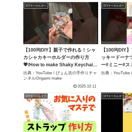
DIYキーホルダー
DIYキーホルダー
【100均DIY】親子で作れる！シャ
【100均DI
カシャカキーホルダーの作り方
ッキードーナ
💖/How to make Shaky Keychain
ー#ミニー#ス
#shorts #kidscraft #ハンドメイド
ー#手作り#フ
出典：YouTube / ぴょん吉の手作りチャ
出典：YouTube /
ンネルOrigami make
– ぴょん吉の手作りチャンネル
#felt#strap#
Origami make
ey – meke
2025.10.11
DIYキーホルダー
DIYキーホルダー