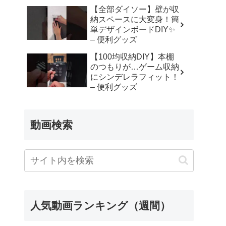
【全部ダイソー】壁が収
納スペースに大変身！簡
単デザインボードDIY✨
– 便利グッズ
【100均収納DIY】本棚
のつもりが…ゲーム収納
にシンデレラフィット！
– 便利グッズ
動画検索
人気動画ランキング（週間）