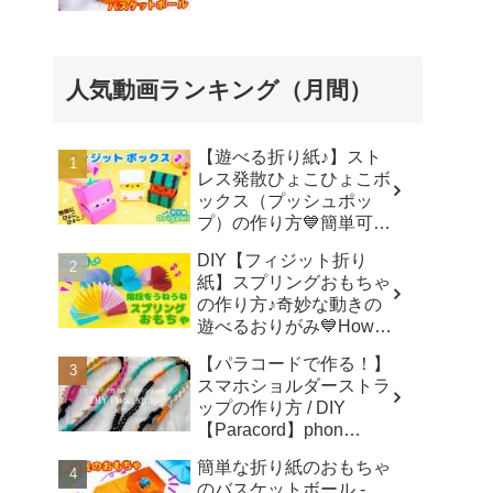
人気動画ランキング（月間）
【遊べる折り紙♪】スト
レス発散ひょこひょこボ
ックス（プッシュポッ
プ）の作り方💙簡単可愛
いおりがみ Fidget toy
DIY【フィジット折り
made from origami (Pop-
紙】スプリングおもちゃ
it) 종이 접기로 만드는 팝
の作り方♪奇妙な動きの
잇 - SodaCatOrigami 楽
遊べるおりがみ💙How to
しい折り紙♪
make spring toys
【パラコードで作る！】
Origami -
スマホショルダーストラ
SodaCatOrigami 楽しい
ップの作り方 / DIY
折り紙♪
【Paracord】phon
shoulder strap -
簡単な折り紙のおもちゃ
Macrame traveler Hikaru
のバスケットボール -