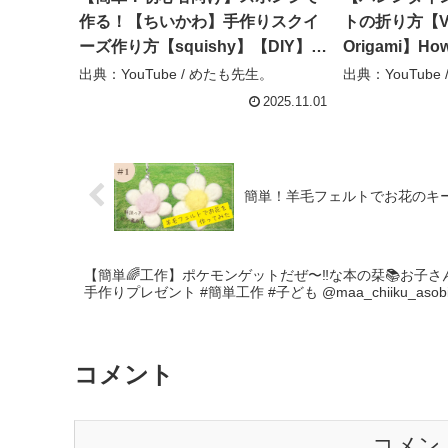
作る！【ちいかわ】手作りスクイ
トの折り方【Vale
ーズ作り方【squishy】【DIY】
Origami】How
【chiikawa】 – めたも先生。
접기 하트 折
出典：YouTube / めたも先生。
出典：YouTube / 
节 paper メッ
2025.11.01
channel
簡単！羊毛フェルトでお花のキー
【簡単🌈工作】ポケモンゲットだぜ〜‼️な本の栞📚お子さ
手作りプレゼント #簡単工作 #子ども @maa_chiiku_aso
コメント
コメン