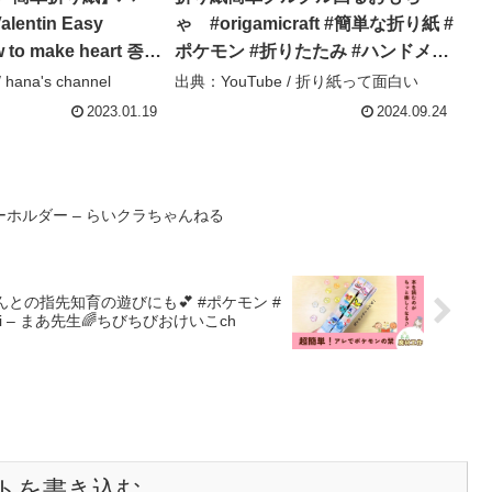
ntin Easy
ゃ #origamicraft #簡単な折り紙 #
 to make heart 종이
ポケモン #折りたたみ #ハンドメイ
纸 爱心 心连心 情人
ド #折り紙アート #折り方 #diy #折
hana's channel
出典：YouTube / 折り紙って面白い
セージ入り – hana’s
りたたみ式 – 折り紙って面白い
2023.01.19
2024.09.24
ホルダー – らいクラちゃんねる
んとの指先知育の遊びにも💕 #ポケモン #
bi – まあ先生🌈ちびちびおけいこch
トを書き込む