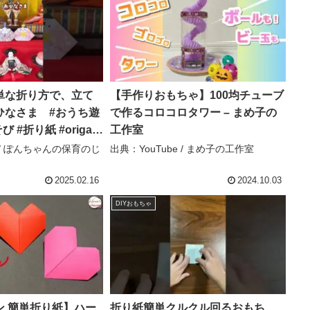
単な折り方で、立て
【手作りおもちゃ】100均チューブ
ひなさま #おうち遊
で作るコロコロタワー – まめ子の
 #折り紙 #origam
工作室
ひな祭り – ぽんちゃ
e / ぽんちゃんの保育のじ
出典：YouTube / まめ子の工作室
かん
2025.02.16
2024.10.03
DIYおもちゃ
ン 簡単折り紙】ハー
折り紙簡単クルクル回るおもち