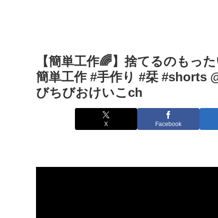
【簡単工作🌈】捨てるのもった
簡単工作 #手作り #栞 #shorts @
びちびおけいこch
X
Facebook