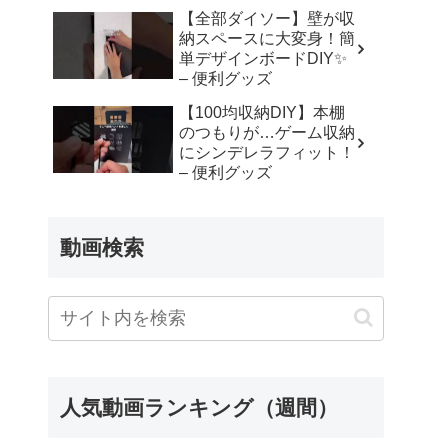
【全部ダイソー】壁が収
納スペースに大変身！簡
単デザインボードDIY✨
– 便利グッズ
【100均収納DIY】本棚
のつもりが…ゲーム収納
にシンデレラフィット！
– 便利グッズ
動画検索
人気動画ランキング（週間）