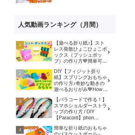
人気動画ランキング（月間）
【遊べる折り紙♪】スト
レス発散ひょこひょこボ
ックス（プッシュポッ
プ）の作り方💙簡単可愛
いおりがみ Fidget toy
DIY【フィジット折り
made from origami (Pop-
紙】スプリングおもちゃ
it) 종이 접기로 만드는 팝
の作り方♪奇妙な動きの
잇 - SodaCatOrigami 楽
遊べるおりがみ💙How to
しい折り紙♪
make spring toys
【パラコードで作る！】
Origami -
スマホショルダーストラ
SodaCatOrigami 楽しい
ップの作り方 / DIY
折り紙♪
【Paracord】phon
shoulder strap -
簡単な折り紙のおもちゃ
Macrame traveler Hikaru
のバスケットボール -