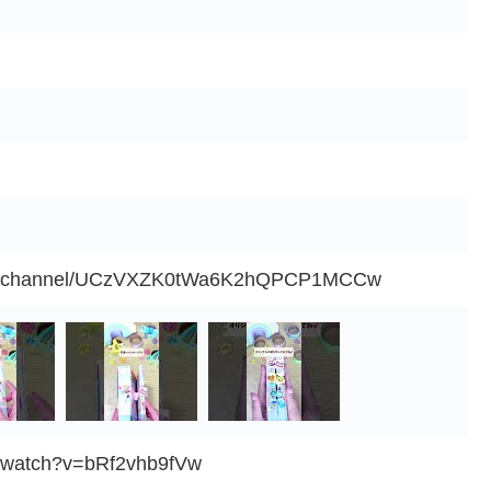
com/channel/UCzVXZK0tWa6K2hQPCP1MCCw
m/watch?v=bRf2vhb9fVw