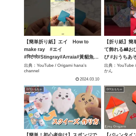
【簡単折り紙】エイ How to
【折り紙】簡
make ray #エイ
て飾れる🎎お
#स्टिंगरे#Stingray#Arraia#黃貂魚#
び #おうちあそび
가오리#折り方#おりがみ
#ひなまつり #
出典：YouTube / Origami hana's
出典：YouTub
channel
かん
#origami#ओरिगामी#종이접기
んの保育のじ
#shorts – Origami hana’s channel
2024.03.10
DIYおもちゃ
DIYおもちゃ
【簡単！初心者向け】スポンジで
【バレンタイ