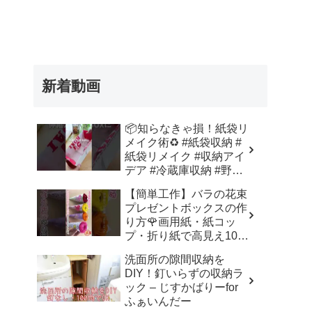
新着動画
📦知らなきゃ損！紙袋リ
メイク術♻️ #紙袋収納 #
紙袋リメイク #収納アイ
デア #冷蔵庫収納 #野菜
室収納 – Nihongo_Tips
【簡単工作】バラの花束
プレゼントボックスの作
り方🌹画用紙・紙コッ
プ・折り紙で高見え100
均DIY✨言葉なしで丁
洗面所の隙間収納を
寧！子供からシニアのレ
DIY！釘いらずの収納ラ
クリエーション／How to
ック – じすかばりーfor
make a rose – 簡単結び
ふぁいんだー
方辞典 / How to tie