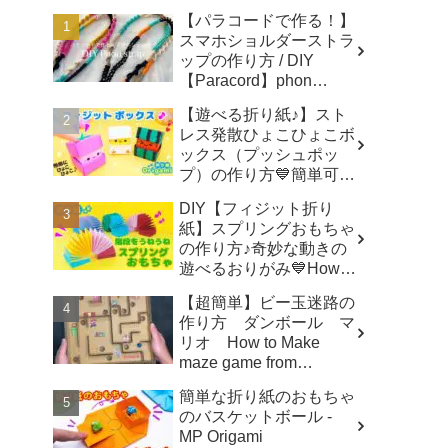
【パラコードで作る！】
スマホショルダーストラ
ップの作り方 / DIY
【Paracord】phon
shoulder strap -
【遊べる折り紙♪】スト
Macrame traveler Hikaru
レス発散ひょこひょこボ
ックス（プッシュポッ
プ）の作り方💙簡単可愛
いおりがみ Fidget toy
DIY【フィジット折り
made from origami (Pop-
紙】スプリングおもちゃ
it) 종이 접기로 만드는 팝
の作り方♪奇妙な動きの
잇 - SodaCatOrigami 楽
遊べるおりがみ💙How to
しい折り紙♪
make spring toys
【超簡単】ビー玉迷路の
Origami -
作り方 ダンボール マ
SodaCatOrigami 楽しい
リオ How to Make
折り紙♪
maze game from
Cardboard - モト製作所
簡単な折り紙のおもちゃ
MotoCrafts
のバスケットボール -
MP Origami