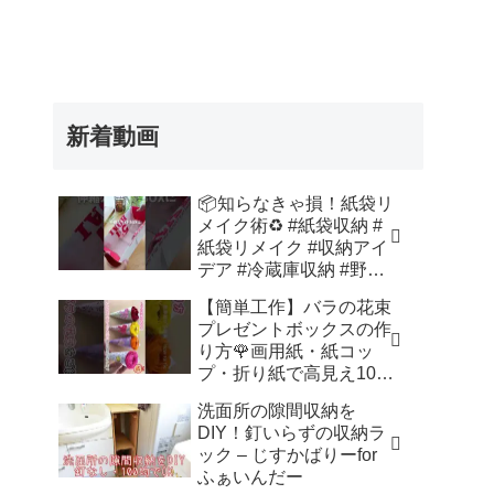
新着動画
📦知らなきゃ損！紙袋リ
メイク術♻️ #紙袋収納 #
紙袋リメイク #収納アイ
デア #冷蔵庫収納 #野菜
室収納 – Nihongo_Tips
【簡単工作】バラの花束
プレゼントボックスの作
り方🌹画用紙・紙コッ
プ・折り紙で高見え100
均DIY✨言葉なしで丁
洗面所の隙間収納を
寧！子供からシニアのレ
DIY！釘いらずの収納ラ
クリエーション／How to
ック – じすかばりーfor
make a rose – 簡単結び
ふぁいんだー
方辞典 / How to tie