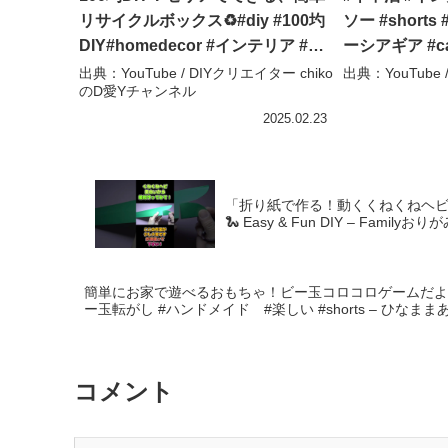
リサイクルボックス♻️#diy #100圴
ソー #shorts
DIY#homedecor #インテリア #キ
ーシアギア #ca
ッチンdiy – DIYクリエイター
井収納 #簡単 
出典：YouTube / DIYクリエイター chiko
出典：YouTube
のD愛Yチャンネル
chikoのD愛Yチャンネル
2025.02.23
「折り紙で作る！動くくねくねヘビ🐍簡単＆楽しい
🐍 Easy & Fun DIY – Familyお
簡単にお家で遊べるおもちゃ！ビー玉コロコロゲームだよ #di
ー玉転がし #ハンドメイド #楽しい #shorts – ひなまま
コメント