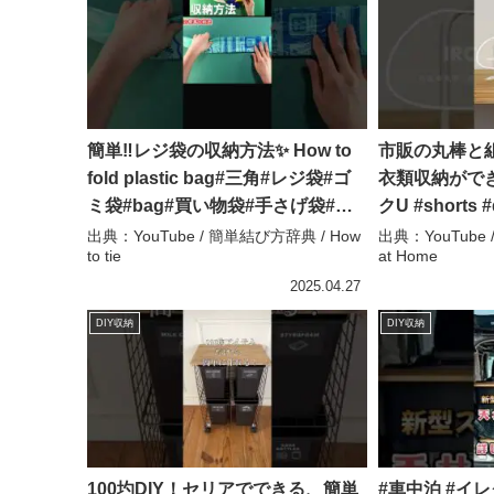
簡単‼レジ袋の収納方法✨ How to
市販の丸棒と
fold plastic bag#三角#レジ袋#ゴ
衣類収納がで
ミ袋#bag#買い物袋#手さげ袋#ビ
クU #shorts
ニール袋#畳み方#たたみかた#整理
わいい #便利
出典：YouTube / 簡単結び方辞典 / How
出典：YouTube
to tie
at Home
#片付け#スギ薬局#折疊#shorts –
式会社 – at H
簡単結び方辞典 / How to tie
2025.04.27
DIY収納
DIY収納
100圴DIY！セリアでできる、簡単
#車中泊 #イ