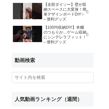
【全部ダイソー】壁が収
納スペースに大変身！簡
単デザインボードDIY✨
– 便利グッズ
【100均収納DIY】本棚
のつもりが…ゲーム収納
にシンデレラフィット！
– 便利グッズ
動画検索
人気動画ランキング（週間）