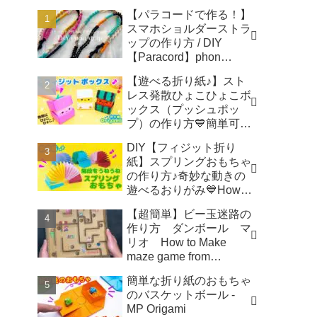
【パラコードで作る！】
スマホショルダーストラ
ップの作り方 / DIY
【Paracord】phon
shoulder strap -
【遊べる折り紙♪】スト
Macrame traveler Hikaru
レス発散ひょこひょこボ
ックス（プッシュポッ
プ）の作り方💙簡単可愛
いおりがみ Fidget toy
DIY【フィジット折り
made from origami (Pop-
紙】スプリングおもちゃ
it) 종이 접기로 만드는 팝
の作り方♪奇妙な動きの
잇 - SodaCatOrigami 楽
遊べるおりがみ💙How to
しい折り紙♪
make spring toys
【超簡単】ビー玉迷路の
Origami -
作り方 ダンボール マ
SodaCatOrigami 楽しい
リオ How to Make
折り紙♪
maze game from
Cardboard - モト製作所
簡単な折り紙のおもちゃ
MotoCrafts
のバスケットボール -
MP Origami