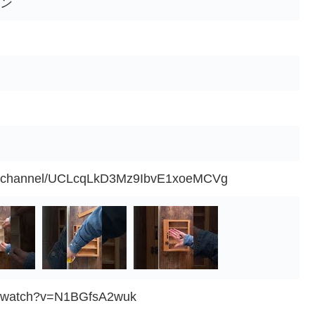
ポン
om/channel/UCLcqLkD3Mz9IbvE1xoeMCVg
m/watch?v=N1BGfsA2wuk