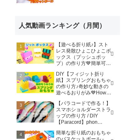
人気動画ランキング（月間）
【遊べる折り紙♪】スト
レス発散ひょこひょこボ
ックス（プッシュポッ
プ）の作り方💙簡単可愛
いおりがみ Fidget toy
DIY【フィジット折り
made from origami (Pop-
紙】スプリングおもちゃ
it) 종이 접기로 만드는 팝
の作り方♪奇妙な動きの
잇 - SodaCatOrigami 楽
遊べるおりがみ💙How to
しい折り紙♪
make spring toys
【パラコードで作る！】
Origami -
スマホショルダーストラ
SodaCatOrigami 楽しい
ップの作り方 / DIY
折り紙♪
【Paracord】phon
shoulder strap -
簡単な折り紙のおもちゃ
Macrame traveler Hikaru
のバスケットボール -