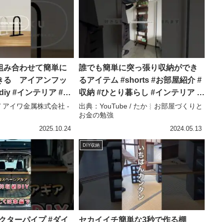
組み合わせて簡単に
誰でも簡単に突っ張り収納ができ
きる アイアンフッ
るアイテム #shorts #お部屋紹介 #
 #diy #インテリア #か
収納 #ひとり暮らし #インテリア –
グッズ – アイワ金属株
たか︴お部屋づくりとお金の勉強
 / アイワ金属株式会社 -
出典：YouTube / たか︴お部屋づくりと
お金の勉強
ome
2025.10.24
2024.05.13
DIY収納
レクターパイプ #ダイ
セカイイチ簡単な3秒で作る棚