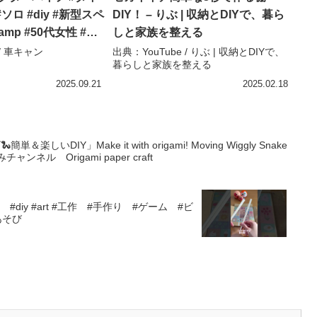
 #ソロ #diy #新型スペ
DIY！ – りぶ | 収納とDIYで、暮ら
mp #50代女性 #天
しと家族を整える
#釣竿 – 車キャン
 / 車キャン
出典：YouTube / りぶ | 収納とDIYで、
暮らしと家族を整える
2025.09.21
2025.02.18
DIY」Make it with origami! Moving Wiggly Snake
りがみチャンネル Origami paper craft
y #art #工作 #手作り #ゲーム #ビ
あそび