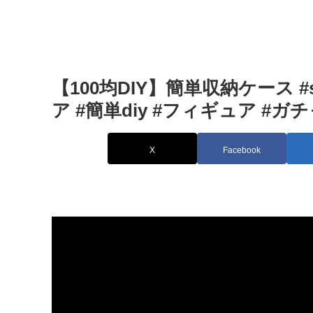
【100均DIY】簡単収納ケース #shor
ア #簡単diy #フィギュア #ガ
X
Facebook