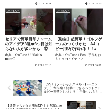
2024.06.28
2024.08.10
DIYおもちゃ
DIYおもちゃ
セリアで簡単目印チャーム
【独自】超簡単！ゴルフゲ
のアイデア3選❤️3つ目は知
ームのつくりかた A4コ
らない人が多いかも…🤫
ピー用紙で作れる！！#手
#shorts #めじるしアクセ
作りおもちゃ #工作 #簡
出典：YouTube / ♡Saki’s
出典：YouTube / Pen | 手作りお
サリー #セリア #100均
単 #仕掛け #仕組み #
room♡
もちゃのアイディア
#100均diy #ガチャガチャ
知育玩具 – Pen | 手作りお
2026.07.16
2024.06.01
#目印チャーム – ♡Saki’s
もちゃのアイディア
room♡
【SST（ソーシャルスキルトレーニン
グ）】創作編！簡単にできるペットボト
ルビー玉落としづくり！ 手作りおもちゃ
児童発達支援・放課後等デイサービス運
営術 – フットステップ
【賃貸でもできる簡単DIY】お部屋に無