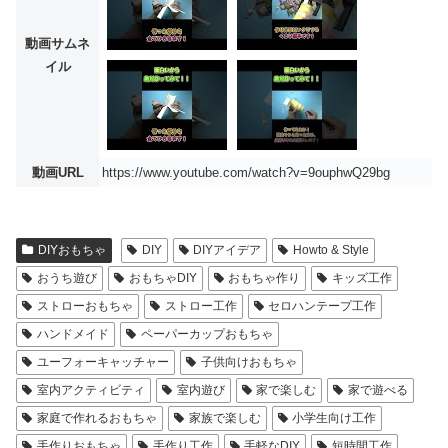
動画サムネ
イル
動画URL
https://www.youtube.com/watch?v=9ouphwQ29bg
DIYおもちゃ
DIY
DIYアイデア
Howto & Style
おうち遊び
おもちゃDIY
おもちゃ作り
キッズ工作
ストローおもちゃ
ストロー工作
セロハンテープ工作
ハンドメイド
ペーパーカップおもちゃ
ユーフォーキャッチャー
子供向けおもちゃ
室内アクティビティ
室内遊び
家で楽しむ
家で遊べる
家庭で作れるおもちゃ
家族で楽しむ
小学生向け工作
手作りおもちゃ
手作り工作
手軽なDIY
短時間工作