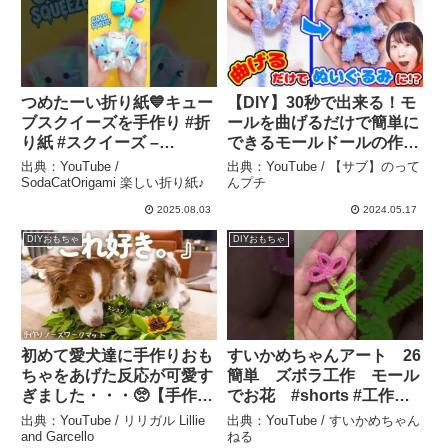
つめたーい折り紙💙キュー
【DIY】30秒で出来る！モ
ブスクイーズを手作り #折
ールを曲げるだけで簡単に
り紙 #スクイーズ –
できるモールドールの作り
SodaCatOrigami 楽しい折
方🐰【海外で話題】 – 【サ
出典：YouTube /
出典：YouTube / 【サブ】のって
り紙♪
ブ】のってんプチ
SodaCatOrigami 楽しい折り紙♪
んプチ
2025.08.03
2024.05.17
DIYおもちゃ
DIYおもちゃ
初めて愛犬達に手作りおも
すいかめちゃんアート 26
ちゃをあげた反応が可愛す
簡単 ズボラ工作 モール
ぎました・・・🥺【手作り
でお花 #shorts #工作
ノーズワークマット】 – リ
#art #crafts #モール – すい
出典：YouTube / リリガル Lillie
出典：YouTube / すいかめちゃん
リガル Lillie and Garcello
かめちゃんねる
and Garcello
ねる