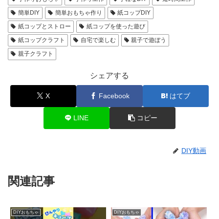
簡単DIY
簡単おもちゃ作り
紙コップDIY
紙コップとストロー
紙コップを使った遊び
紙コップクラフト
自宅で楽しむ
親子で遊ぼう
親子クラフト
シェアする
X
Facebook
はてブ
LINE
コピー
DIY動画
関連記事
DIYおもちゃ
DIYおもちゃ